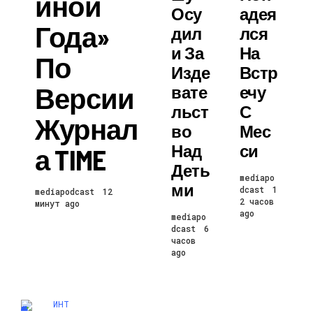
Иной
Осу
Адея
Года»
Дил
Лся
И За
На
По
Изде
Встр
Версии
Вате
Ечу
Льст
С
Журнал
Во
Мес
Над
Си
А TIME
Деть
mediapo
Ми
dcast
1
mediapodcast
12
2 часов
минут ago
ago
mediapo
dcast
6
часов
ago
ИНТЕРЕСНОЕ И ПОЗНАВАТЕЛЬНОЕ