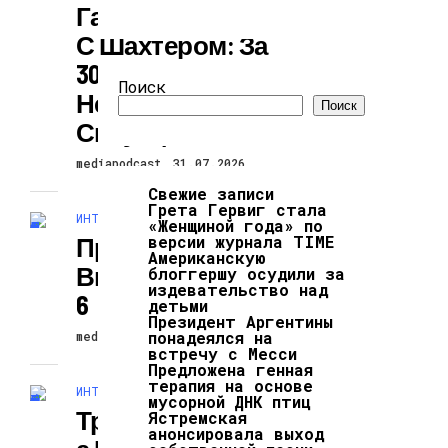
Гаттузо Об Игре
С Шахтером: За
30 Лет В Футболе
Поиск
Не Было Таких
Поиск
Ситуаций
mediapodcast
31.07.2026
Свежие записи
Грета Гервиг стала
ИНТЕРЕСНОЕ И ПОЗНАВАТЕЛЬНОЕ
«Женщиной года» по
Предсказан
версии журнала TIME
Американскую
Выход PlayStation
блоггершу осудили за
издевательство над
6
детьми
Президент Аргентины
понадеялся на
mediapodcast
31.07.2026
встречу с Месси
Предложена генная
терапия на основе
ИНТЕРЕСНОЕ И ПОЗНАВАТЕЛЬНОЕ
мусорной ДНК птиц
Трансуретральн
Ястремская
анонсировала выход