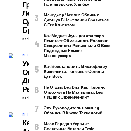
Греция
Голливудскую Улыбку
Легализовала
Менеджер Чжилея Обвинил
Однополые
Джошуа В Нежелании Сразиться
С Его Клиентом
Браки
Как Модная Функция WhatsApp
mediapodcast
30.07.2026
Помогает Обманывать Россиян:
Специалисты Разъяснили О Всех
Подводных Камнях
ИНТЕРЕСНОЕ И ПОЗНАВАТЕЛЬНОЕ
Мессенджера
Украина
Как Восстановить Микрофлору
Опустилась На
Кишечника, Полезные Советы
Для Всех
Два Места В
Рейтинге ФИФА
На Отдых Без Виз: Как Приятно
Отдохнуть На Мальдивах Без
Лишних Ограничений?
mediapodcast
30.07.2026
Экс-Руководитель Samsung
Обвинен В Краже Технологий
ИНТЕРЕСНОЕ И ПОЗНАВАТЕЛЬНОЕ
Каждый Пятый
Маск Передал Украине
Солнечные Батареи Tesla
Американец