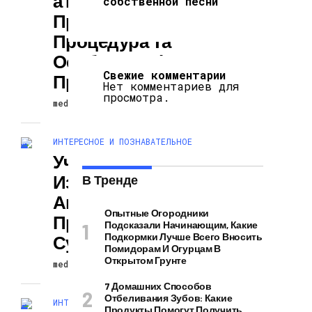
А Резекція
собственной песни
Простати.
Процедура Та
Особливості
Свежие комментарии
Проведення
Нет комментариев для
просмотра.
mediapodcast
30.07.2026
ИНТЕРЕСНОЕ И ПОЗНАВАТЕЛЬНОЕ
Ученые
Изобрели
В Тренде
Антибиотик
Опытные Огородники
Против
Подсказали Начинающим, Какие
Подкормки Лучше Всего Вносить
Супербактерий
Помидорам И Огурцам В
Открытом Грунте
mediapodcast
30.07.2026
7 Домашних Способов
Отбеливания Зубов: Какие
ИНТЕРЕСНОЕ И ПОЗНАВАТЕЛЬНОЕ
Продукты Помогут Получить