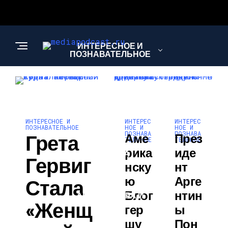
ИНТЕРЕСНОЕ И
ПОЗНАВАТЕЛЬНОЕ
НАУКА И
ТЕХНОЛОГИИ
ИНТЕРЕС
ИНТЕРЕС
ИНТЕРЕСНОЕ И
НОЕ И
НОЕ И
ПОЗНАВАТЕЛЬНОЕ
ПОЗНАВА
ПОЗНАВА
Грета
Аме
През
ТЕЛЬНОЕ
ТЕЛЬНОЕ
ЗДОРОВЬЕ И
Рика
Иде
КРАСОТА
Гервиг
Нску
Нт
Ю
Арге
Стала
Блог
Нтин
АРХИТЕКТУРА И
«Женщ
ДИЗАЙН
Гер
Ы
Шу
Пон