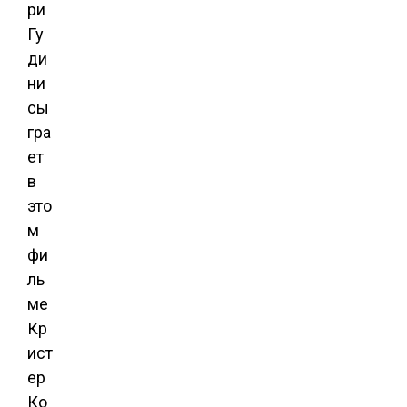
ри
Гу
ди
ни
сы
гра
ет
в
это
м
фи
ль
ме
Кр
ист
ер
Ко