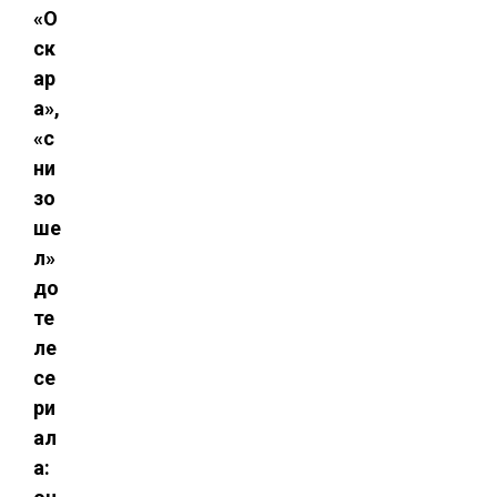
«О
ск
ар
а»,
«с
ни
зо
ше
л»
до
те
ле
се
ри
ал
а: