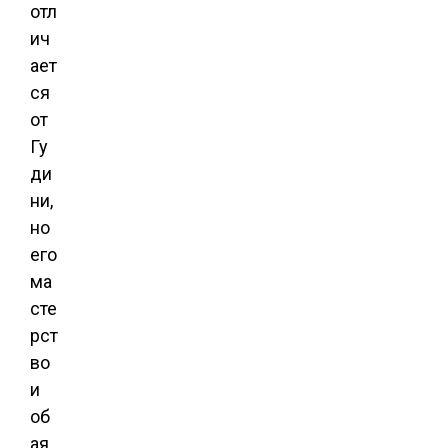
отл
ич
ает
ся
от
Гу
ди
ни,
но
его
ма
сте
рст
во
и
об
ая