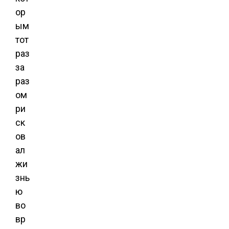
ор
ым
тот
раз
за
раз
ом
ри
ск
ов
ал
жи
знь
ю
во
вр