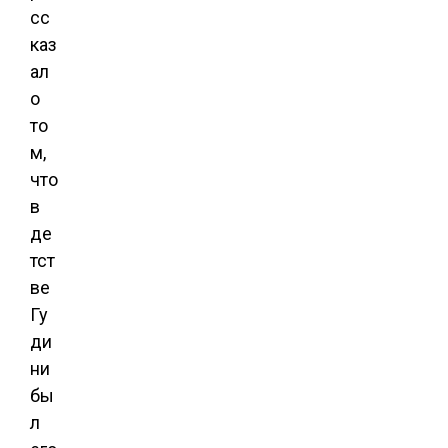
сс
каз
ал
о
то
м,
что
в
де
тст
ве
Гу
ди
ни
бы
л