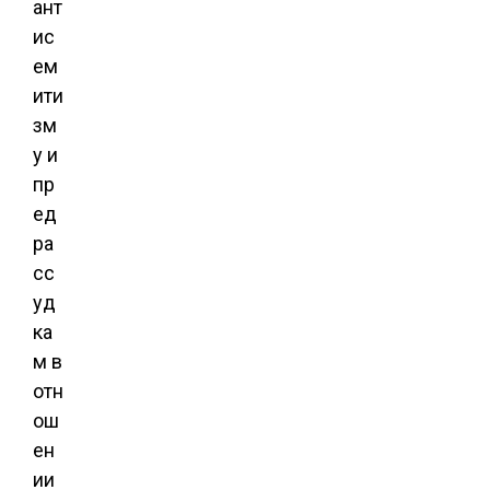
ант
ис
ем
ити
зм
у и
пр
ед
ра
сс
уд
ка
м в
отн
ош
ен
ии