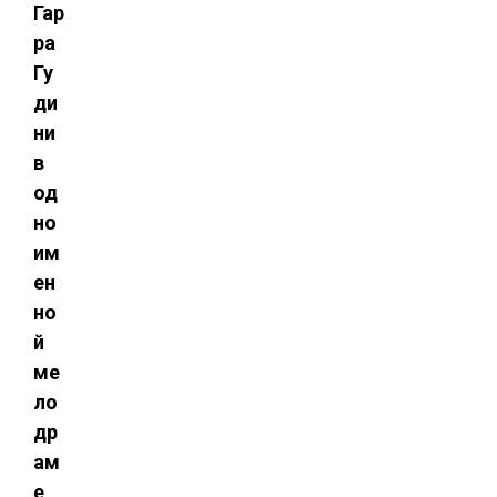
Гар
ра
Гу
ди
ни
в
од
но
им
ен
но
й
ме
ло
др
ам
е,