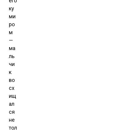
его
ку
ми
ро
м
—
ма
ль
чи
к
во
сх
ищ
ал
ся
не
тол