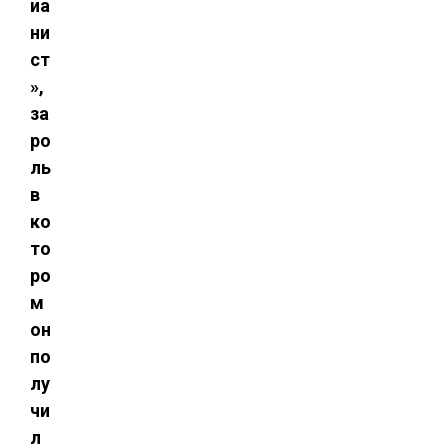
иа
ни
ст
»,
за
ро
ль
в
ко
то
ро
м
он
по
лу
чи
л