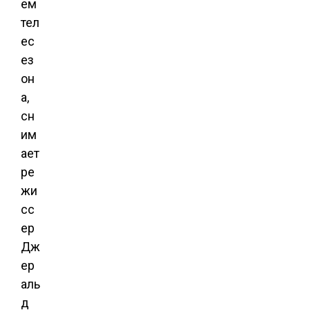
ем
тел
ес
ез
он
а,
сн
им
ает
ре
жи
сс
ер
Дж
ер
аль
д