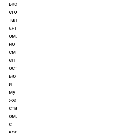
ько
его
тал
ант
ом,
но
см
ел
ост
ью
и
му
же
ств
ом,
с
кот