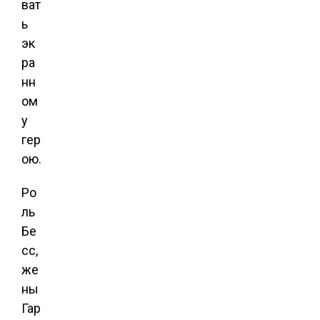
ват
ь
эк
ра
нн
ом
у
гер
ою.
Ро
ль
Бе
сс,
же
ны
Гар