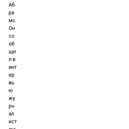
Аб
ра
мс.
Он
со
об
щи
л в
инт
ер
вь
ю
жу
рн
ал
ист