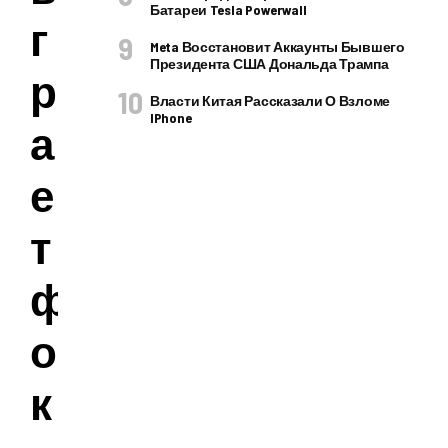
Батареи Tesla Powerwall
г
Meta Восстановит Аккаунты Бывшего
Президента США Дональда Трампа
р
Власти Китая Рассказали О Взломе
IPhone
а
е
т
ф
о
к