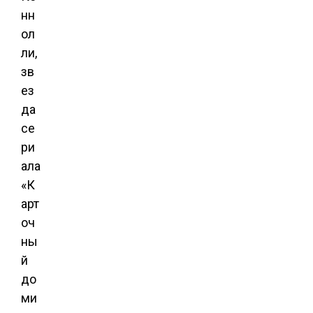
нн
ол
ли,
зв
ез
да
се
ри
ала
«К
арт
оч
ны
й
до
ми