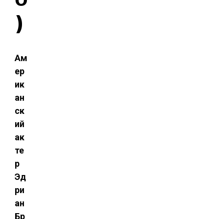
)
Ам
ер
ик
ан
ск
ий
ак
те
р
Эд
ри
ан
Бр