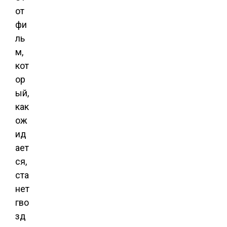
от
фи
ль
м,
кот
ор
ый,
как
ож
ид
ает
ся,
ста
нет
гво
зд