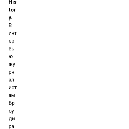
His
tor
y.
В
инт
ер
вь
ю
жу
рн
ал
ист
ам
Бр
оу
ди
ра