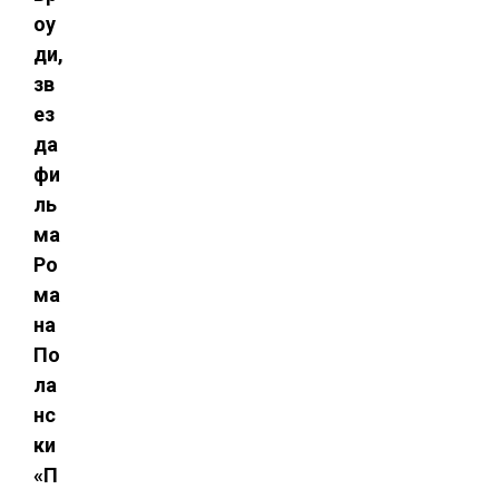
оу
ди,
зв
ез
да
фи
ль
ма
Ро
ма
на
По
ла
нс
ки
«П