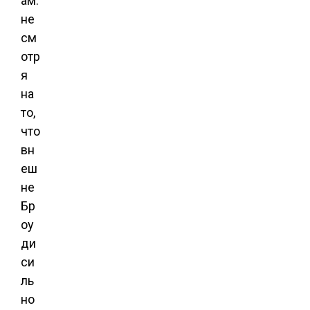
ам:
не
см
отр
я
на
то,
что
вн
еш
не
Бр
оу
ди
си
ль
но