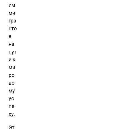
им
ми
гра
нто
в
на
пут
и к
ми
ро
во
му
ус
пе
ху.
Эт