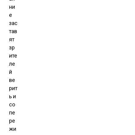
ни
е
зас
тав
ят
зр
ите
ле
й
ве
рит
ь и
со
пе
ре
жи