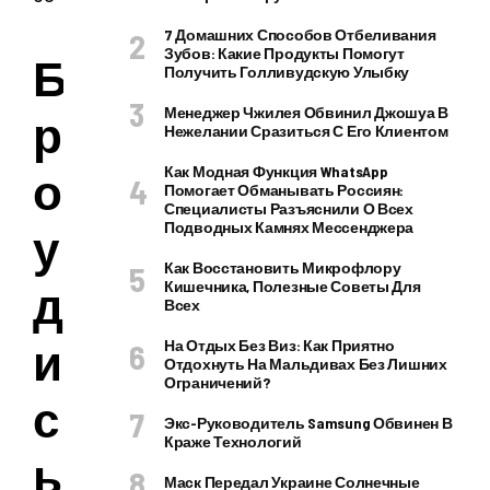
7 Домашних Способов Отбеливания
Зубов: Какие Продукты Помогут
Б
Получить Голливудскую Улыбку
Менеджер Чжилея Обвинил Джошуа В
р
Нежелании Сразиться С Его Клиентом
Как Модная Функция WhatsApp
о
Помогает Обманывать Россиян:
Специалисты Разъяснили О Всех
Подводных Камнях Мессенджера
у
Как Восстановить Микрофлору
д
Кишечника, Полезные Советы Для
Всех
и
На Отдых Без Виз: Как Приятно
Отдохнуть На Мальдивах Без Лишних
Ограничений?
с
Экс-Руководитель Samsung Обвинен В
Краже Технологий
ы
Маск Передал Украине Солнечные