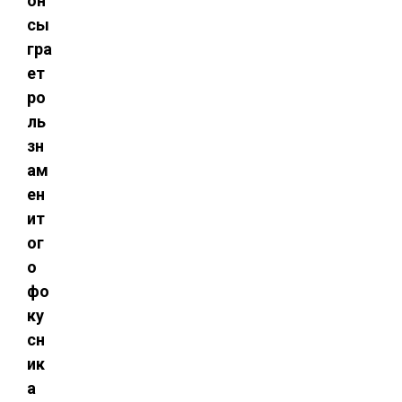
он
сы
гра
ет
ро
ль
зн
ам
ен
ит
ог
о
фо
ку
сн
ик
а