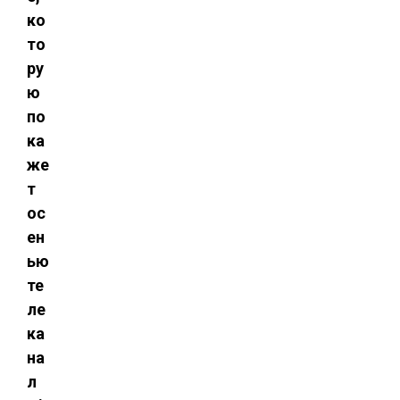
ко
то
ру
ю
по
ка
же
т
ос
ен
ью
те
ле
ка
на
л