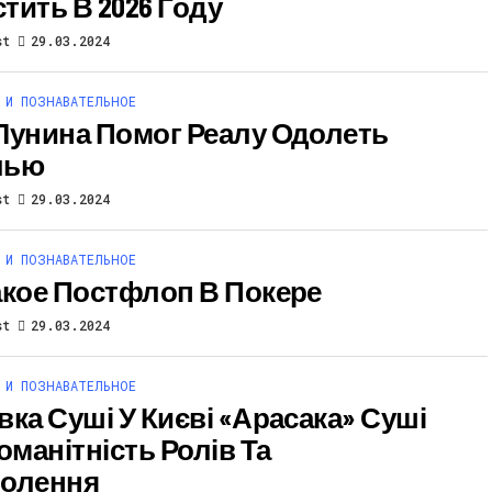
тить В 2026 Году
st
29.03.2024
 И ПОЗНАВАТЕЛЬНОЕ
Лунина Помог Реалу Одолеть
лью
st
29.03.2024
 И ПОЗНАВАТЕЛЬНОЕ
акое Постфлоп В Покере
st
29.03.2024
 И ПОЗНАВАТЕЛЬНОЕ
вка Суші У Києві «Арасака» Суші
оманітність Ролів Та
олення