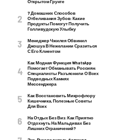
Открытом Грунте
7 Домашних Способов
Отбеливания Зубов: Какие
Продукты Помогут Получить
Голливудскую Улыбку
Менеджер Чжилея Обвинил
Джошуа В Нежелании Сразиться
С Его Клиентом
Как Модная Функция WhatsApp
Помогает Обманывать Россиян:
Специалисты Разъяснили О Всех
Подводных Камнях
Мессенджера
Как Восстановить Микрофлору
Кишечника, Полезные Советы
Для Всех
На Отдых Без Виз: Как Приятно
Отдохнуть На Мальдивах Без
Лишних Ограничений?
Экс-Руководитель Samsung