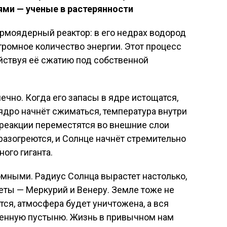
ми — ученые в растерянности
термоядерный реактор: в его недрах водород
громное количество энергии. Этот процесс
йствуя её сжатию под собственной
ечно. Когда его запасы в ядре истощатся,
ядро начнёт сжиматься, температура внутри
 реакции переместятся во внешние слои
разогреются, и Солнце начнёт стремительно
ого гиганта.
омными. Радиус Солнца вырастет настолько,
еты — Меркурий и Венеру. Земле тоже не
тся, атмосфера будет уничтожена, а вся
енную пустыню. Жизнь в привычном нам