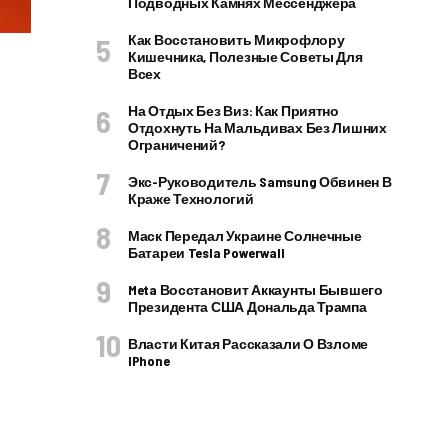
Подводных Камнях Мессенджера
Как Восстановить Микрофлору
Кишечника, Полезные Советы Для
Всех
На Отдых Без Виз: Как Приятно
Отдохнуть На Мальдивах Без Лишних
Ограничений?
Экс-Руководитель Samsung Обвинен В
Краже Технологий
Маск Передал Украине Солнечные
Батареи Tesla Powerwall
Meta Восстановит Аккаунты Бывшего
Президента США Дональда Трампа
Власти Китая Рассказали О Взломе
IPhone