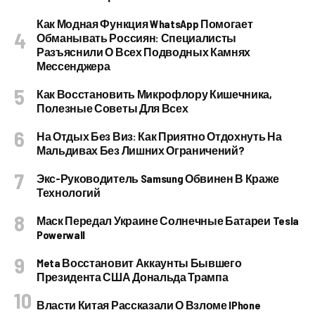
Как Модная Функция WhatsApp Помогает
Обманывать Россиян: Специалисты
Разъяснили О Всех Подводных Камнях
Мессенджера
Как Восстановить Микрофлору Кишечника,
Полезные Советы Для Всех
На Отдых Без Виз: Как Приятно Отдохнуть На
Мальдивах Без Лишних Ограничений?
Экс-Руководитель Samsung Обвинен В Краже
Технологий
Маск Передал Украине Солнечные Батареи Tesla
Powerwall
Meta Восстановит Аккаунты Бывшего
Президента США Дональда Трампа
Власти Китая Рассказали О Взломе IPhone