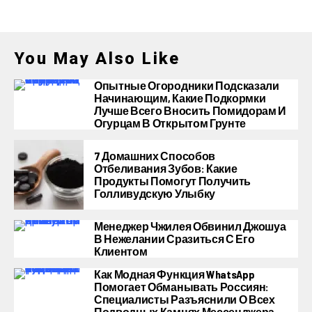
You May Also Like
Опытные Огородники Подсказали
Начинающим, Какие Подкормки
Лучше Всего Вносить Помидорам И
Огурцам В Открытом Грунте
7 Домашних Способов
Отбеливания Зубов: Какие
Продукты Помогут Получить
Голливудскую Улыбку
Менеджер Чжилея Обвинил Джошуа
В Нежелании Сразиться С Его
Клиентом
Как Модная Функция WhatsApp
Помогает Обманывать Россиян:
Специалисты Разъяснили О Всех
Подводных Камнях Мессенджера