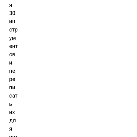
я
30
ин
стр
ум
ент
ов
и
пе
ре
пи
сат
ь
их
дл
я
пят