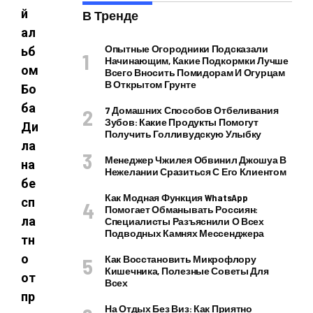
й
В Тренде
ал
Опытные Огородники Подсказали
ьб
Начинающим, Какие Подкормки Лучше
ом
Всего Вносить Помидорам И Огурцам
В Открытом Грунте
Бо
ба
7 Домашних Способов Отбеливания
Зубов: Какие Продукты Помогут
Ди
Получить Голливудскую Улыбку
ла
Менеджер Чжилея Обвинил Джошуа В
на
Нежелании Сразиться С Его Клиентом
бе
Как Модная Функция WhatsApp
сп
Помогает Обманывать Россиян:
ла
Специалисты Разъяснили О Всех
Подводных Камнях Мессенджера
тн
о
Как Восстановить Микрофлору
Кишечника, Полезные Советы Для
от
Всех
пр
На Отдых Без Виз: Как Приятно