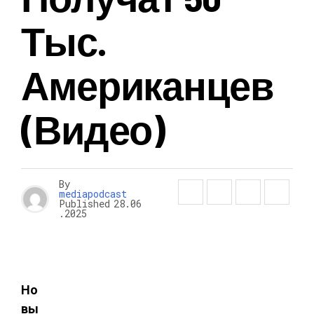
Тыс.
Американцев
(видео)
By
mediapodcast
Published
28.06
.2025
Но
вы