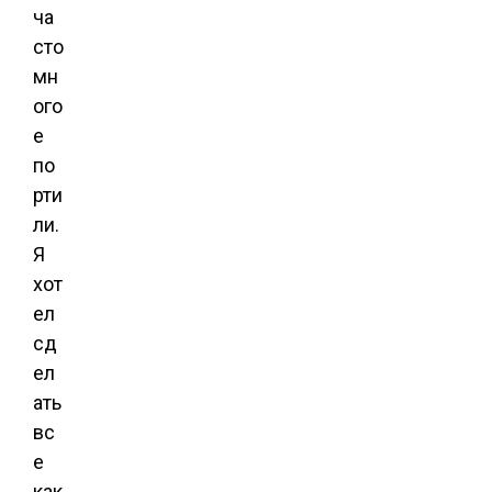
ча
сто
мн
ого
е
по
рти
ли.
Я
хот
ел
сд
ел
ать
вс
е
как