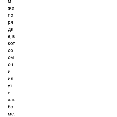
м
же
по
ря
дк
е, в
кот
ор
ом
он
и
ид
ут
в
аль
бо
ме.