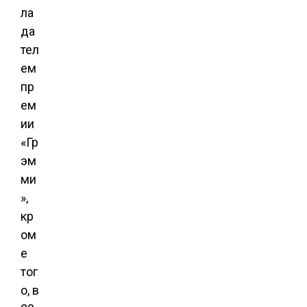
ла
да
тел
ем
пр
ем
ии
«Гр
эм
ми
»,
кр
ом
е
тог
о, в