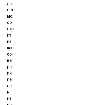
лн
ост
ью
со
сто
ит
из
кав
ер-
ве
рс
ий
пе
се
н
из
ре