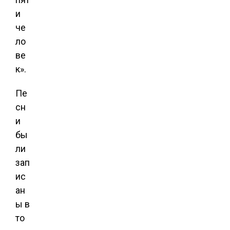
и
че
ло
ве
к».
Пе
сн
и
бы
ли
зап
ис
ан
ы в
то