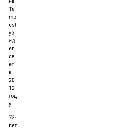
на
Te
mp
est
ув
ид
ел
св
ет
в
20
12
год
у.
73-
лет