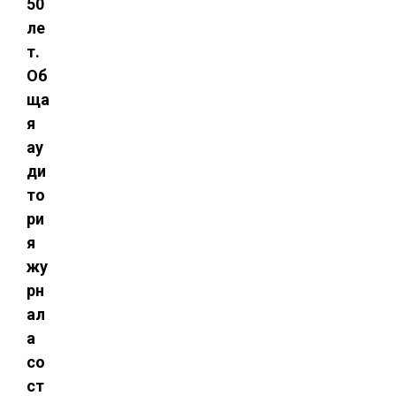
50
ле
т.
Об
ща
я
ау
ди
то
ри
я
жу
рн
ал
а
со
ст