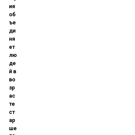
ия
об
ъе
ди
ня
ет
лю
де
й в
во
зр
ас
те
ст
ар
ше