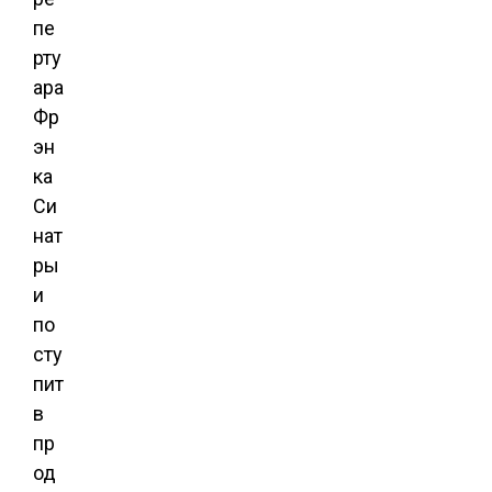
пе
рту
ара
Фр
эн
ка
Си
нат
ры
и
по
сту
пит
в
пр
од