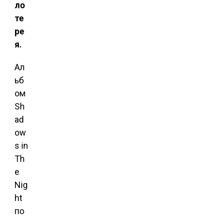
ло
те
ре
я.
Ал
ьб
ом
Sh
ad
ow
s in
Th
e
Nig
ht
по