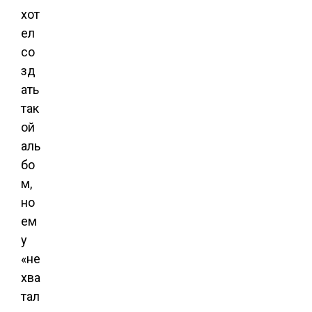
хот
ел
со
зд
ать
так
ой
аль
бо
м,
но
ем
у
«не
хва
тал