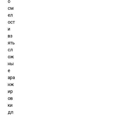
о
см
ел
ост
и
вз
ять
сл
ож
ны
е
ара
нж
ир
ов
ки
дл