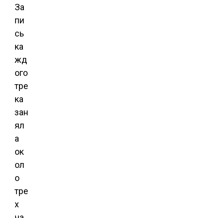
За
пи
сь
ка
жд
ого
тре
ка
зан
ял
а
ок
ол
о
тре
х
ча