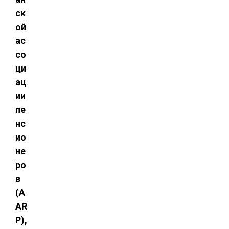
ск
ой
ас
со
ци
ац
ии
пе
нс
ио
не
ро
в
(A
AR
P),