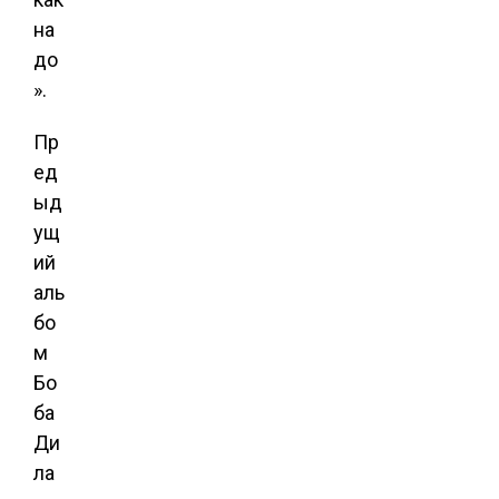
на
до
».
Пр
ед
ыд
ущ
ий
аль
бо
м
Бо
ба
Ди
ла