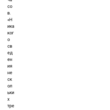
со
в.
«Н
ика
ког
о
св
ед
ен
ия
не
ск
ол
ьки
х
тре