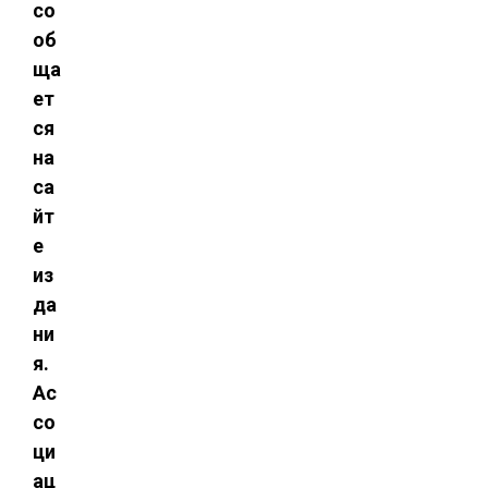
со
об
ща
ет
ся
на
са
йт
е
из
да
ни
я.
Ас
со
ци
ац