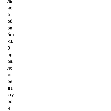
ль
но
й
об
ра
бот
ки.
В
пр
ош
ло
м
ре
да
кту
ро
й