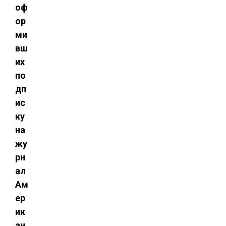
оф
ор
ми
вш
их
по
дп
ис
ку
на
жу
рн
ал
Ам
ер
ик
ан