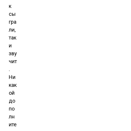
к
сы
гра
ли,
так
и
зву
чит
.
Ни
как
ой
до
по
лн
ите