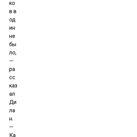
ко
в в
од
ин
не
бы
ло,
—
ра
сс
каз
ал
Ди
ла
н.
—
Ка