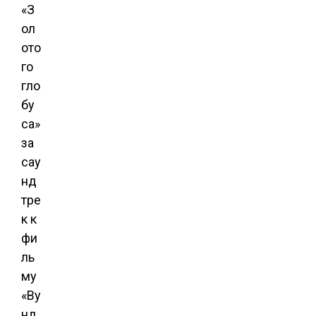
«З
ол
ото
го
гло
бу
са»
за
сау
нд
тре
к к
фи
ль
му
«Ву
нд