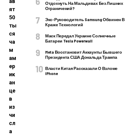
ав
Отдохнуть На Мальдивах Без Лишних
Ограничений?
ят
50
Экс-Руководитель Samsung Обвинен В
Краже Технологий
ты
ся
Маск Передал Украине Солнечные
Батареи Tesla Powerwall
ча
м
Meta Восстановит Аккаунты Бывшего
Президента США Дональда Трампа
ам
ер
Власти Китая Рассказали О Взломе
IPhone
ик
ан
це
в
из
чи
сл
а