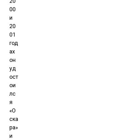
20
00
и
20
01
год
ах
он
уд
ост
ои
лс
я
«О
ска
ра»
и