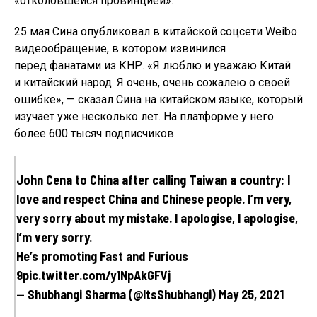
«отколовшейся провинцией».
25 мая Сина опубликовал в китайской соцсети Weibo
видеообращение, в котором извинился
перед фанатами из КНР. «Я люблю и уважаю Китай
и китайский народ. Я очень, очень сожалею о своей
ошибке», — сказал Сина на китайском языке, который
изучает уже несколько лет. На платформе у него
более 600 тысяч подписчиков.
John Cena to China after calling Taiwan a country: I
love and respect China and Chinese people. I’m very,
very sorry about my mistake. I apologise, I apologise,
I’m very sorry.
He’s promoting Fast and Furious
9pic.twitter.com/y1NpAkGFVj
— Shubhangi Sharma (@ItsShubhangi) May 25, 2021