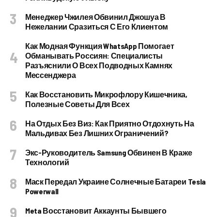
Менеджер Чжилея Обвинил Джошуа В
Нежелании Сразиться С Его Клиентом
Как Модная Функция WhatsApp Помогает
Обманывать Россиян: Специалисты
Разъяснили О Всех Подводных Камнях
Мессенджера
Как Восстановить Микрофлору Кишечника,
Полезные Советы Для Всех
На Отдых Без Виз: Как Приятно Отдохнуть На
Мальдивах Без Лишних Ограничений?
Экс-Руководитель Samsung Обвинен В Краже
Технологий
Маск Передал Украине Солнечные Батареи Tesla
Powerwall
Meta Восстановит Аккаунты Бывшего