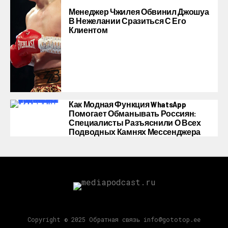
Менеджер Чжилея Обвинил Джошуа
В Нежелании Сразиться С Его
Клиентом
Как Модная Функция WhatsApp
Помогает Обманывать Россиян:
Специалисты Разъяснили О Всех
Подводных Камнях Мессенджера
Copyright © 2025 Обратная связь info@gototop.ee