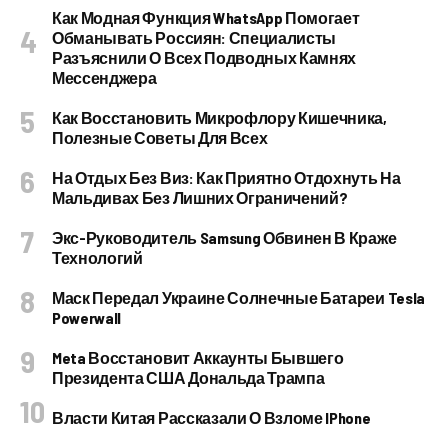
Как Модная Функция WhatsApp Помогает
Обманывать Россиян: Специалисты
Разъяснили О Всех Подводных Камнях
Мессенджера
Как Восстановить Микрофлору Кишечника,
Полезные Советы Для Всех
На Отдых Без Виз: Как Приятно Отдохнуть На
Мальдивах Без Лишних Ограничений?
Экс-Руководитель Samsung Обвинен В Краже
Технологий
Маск Передал Украине Солнечные Батареи Tesla
Powerwall
Meta Восстановит Аккаунты Бывшего
Президента США Дональда Трампа
Власти Китая Рассказали О Взломе IPhone