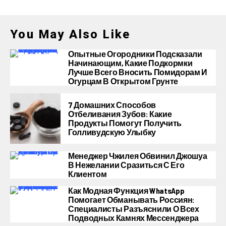
You May Also Like
Опытные Огородники Подсказали
Начинающим, Какие Подкормки
Лучше Всего Вносить Помидорам И
Огурцам В Открытом Грунте
7 Домашних Способов
Отбеливания Зубов: Какие
Продукты Помогут Получить
Голливудскую Улыбку
Менеджер Чжилея Обвинил Джошуа
В Нежелании Сразиться С Его
Клиентом
Как Модная Функция WhatsApp
Помогает Обманывать Россиян:
Специалисты Разъяснили О Всех
Подводных Камнях Мессенджера