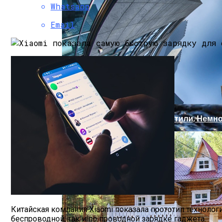
Магнитная Буря 25 Марта, Какой Силы, 
Whatsapp
Email
Архитектура: Популярные Стили, Немн
Артезианская, Минеральная, Родниковая
Китайская компания Xiaomi показала прототип технологи
беспроводной, так и по проводной зарядке гаджета.