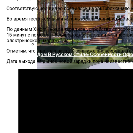
Соответствующее видео появилось на YouTube-канале 
Во время теста компания использовала модифицированн
По данным Xiaomi, новое зарядное устройство способн
15 минут с помощью беспроводной зарядки мощностью 
электрическое напряжение.
Отметим, что два года назад Xiaomi уже анонсировала 
Дом В Русском Стиле: Особенности Оф
Дата выхода на рынок новой зарядки пока неизвестно.
Растения-Вампиры: 15 Популярных Дом