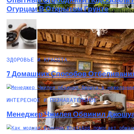
Огурцам В Открытом Грунте
Дом В Викторианском Стиле: История, 
ЗДОРОВЬЕ И КРАСОТА
7 Домашних Способов Отбеливания
ИНТЕРЕСНОЕ И ПОЗНАВАТЕЛЬНОЕ
Менеджер Чжилея Обвинил Джошуа 