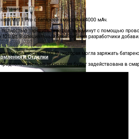
компании.
ый Mi 11 Pro с батареей емкостью 4000 мАч.
о полностью зарядить телефон за 8 минут с помощью пров
120 Вт. В специальный блок питания разработчики добав
систему мощностью 100 Вт, которая могла заряжать батарею
ормления И Отделки
 Предположительно технология будет задействована в сма
ашних Цветов, Которые Крадут Ваше Здоровье День За