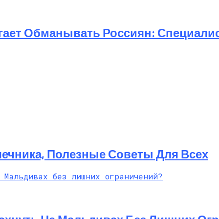
 И Другие Особенности Этого Направления
огает Обманывать Россиян: Специал
ечника, Полезные Советы Для Всех