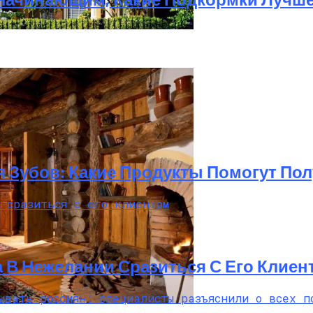
Особенности И Типы Сооружений
 Зубов: Какие Продукты Помогут По
В Нежелании Сразиться С Его Клиен