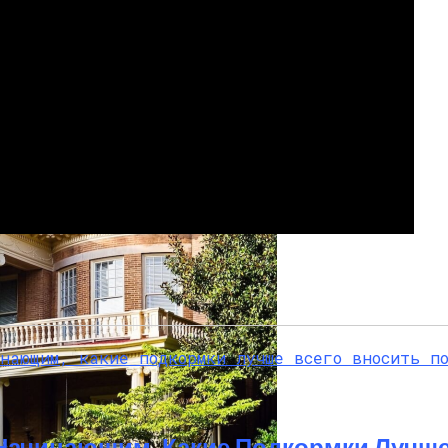
она ГАЗель: Пошаговый Гайд С Фото
Начинающим, Какие Подкормки Лучше