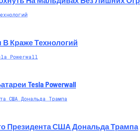
дохнуть На Мальдивах Без Лишних Ог
 В Краже Технологий
ареи Tesla Powerwall
го Президента США Дональда Трампа