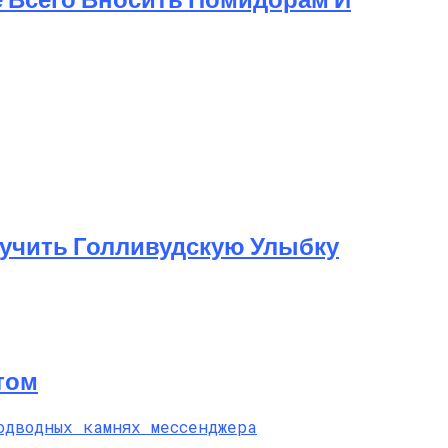
лучить Голливудскую Улыбку
том