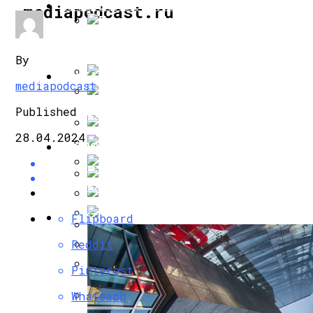
ИНТЕРЕСНОЕ И ПОЗНАВАТЕЛЬНОЕ
mediapodcast.ru
Президент Аргентины Понадеялся На В
By
НАУКА И ТЕХНОЛОГИИ
mediapodcast
Предложена Генная Терапия На Основе
Published
Как Маск Использует Забытые Разработ
28.04.2024
ЗДОРОВЬЕ И КРАСОТА
Ястремская Анонсировала Выход Собс
В Космосе Нашли Остатки Уничтоженны
Как Поддержать Иммунитет Во Время П
В «Барселоне» Завелся Крот
АРХИТЕКТУРА И ДИЗАЙН
Flipboard
Когда Коридор Затмений В 2024 Году: Ч
Гимнастика Доктора Шишонина Против
Reddit
Применение И Разновидности Деревянн
Ученые Раскрыли Тайну Появления Кар
Pinterest
Магнитные Бури: Прогноз На Неделю С 25
Whatsapp