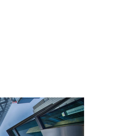
стречу С Месси
 Мусорной ДНК Птиц
ки СССР В Своих Космических Проектах
твенной Песни
х Планет
ика Вирусных Инфекций: Советы Экспертов
то Привнесет В Вашу Жизнь Это Магическое Время?
 Высокого Давления
ой Вагонки
ельской Березы: Гены Ценного Сорта
 По 31 Марта 2024 Года