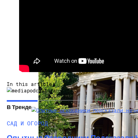
Дом На Колесах Своими Руками Из Фург
In this article:
В Тренде
САД И ОГОРОД
Опытные Огородники Подсказали 