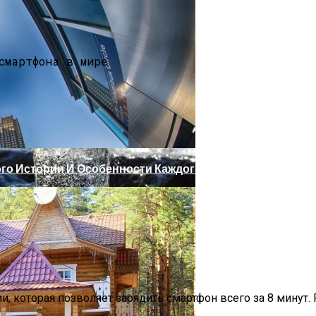
Что Советуют Эксперты
ого Истории И Особенности Каждого Направления
, Талая: В Чем Разница И Какую Воду Лучше Выбрать Д
и, которая позволяет зарядить смартфон всего за 8 минут.