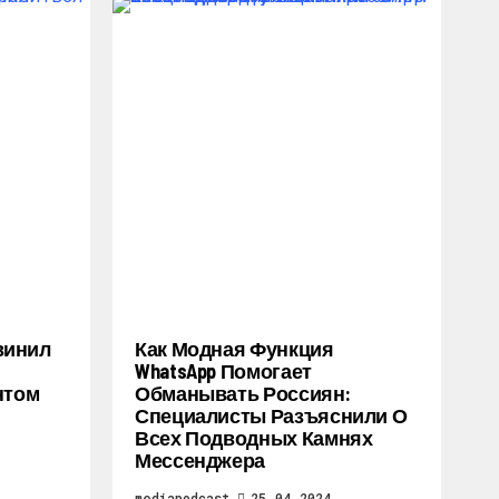
винил
Как Модная Функция
WhatsApp Помогает
нтом
Обманывать Россиян:
Специалисты Разъяснили О
Всех Подводных Камнях
Мессенджера
mediapodcast
25.04.2024