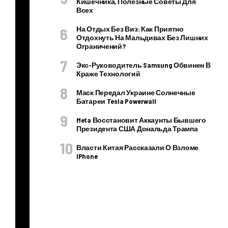
Кишечника, Полезные Советы Для
Всех
ва
нн
На Отдых Без Виз: Как Приятно
Отдохнуть На Мальдивах Без Лишних
ой
Ограничений?
ве
Экс-Руководитель Samsung Обвинен В
рс
Краже Технологий
ии
Маск Передал Украине Солнечные
кул
Батареи Tesla Powerwall
ьто
Meta Восстановит Аккаунты Бывшего
вог
Президента США Дональда Трампа
о
Власти Китая Рассказали О Взломе
эр
IPhone
оти
че
ск
ого
три