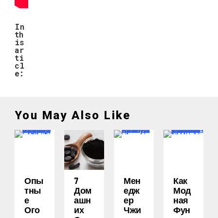
In
th
is
ar
ti
cl
e:
You May Also Like
Опы
7
Мен
Как
Тны
Дом
Едж
Мод
Е
Ашн
Ер
Ная
Ого
Их
Чжи
Фун