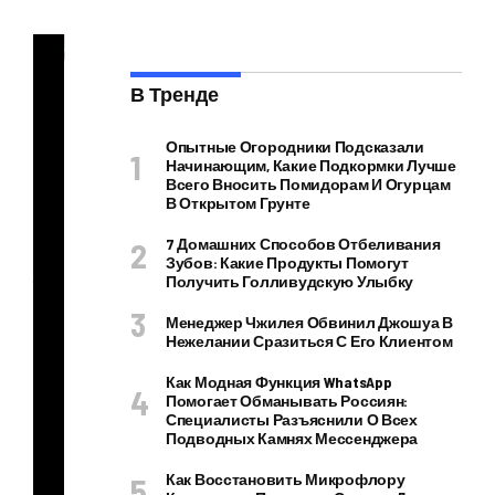
В Тренде
В с
ети
Опытные Огородники Подсказали
по
Начинающим, Какие Подкормки Лучше
Всего Вносить Помидорам И Огурцам
яв
В Открытом Грунте
ил
7 Домашних Способов Отбеливания
ся
Зубов: Какие Продукты Помогут
Получить Голливудскую Улыбку
тре
йл
Менеджер Чжилея Обвинил Джошуа В
Нежелании Сразиться С Его Клиентом
ер
отр
Как Модная Функция WhatsApp
Помогает Обманывать Россиян:
ест
Специалисты Разъяснили О Всех
ав
Подводных Камнях Мессенджера
ри
Как Восстановить Микрофлору
ро