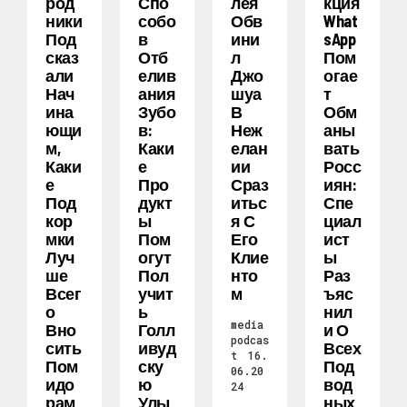
Род
Спо
Лея
Кция
Ники
Собо
Обв
What
Под
В
Ини
SApp
Сказ
Отб
Л
Пом
Али
Елив
Джо
Огае
Нач
Ания
Шуа
Т
Ина
Зубо
В
Обм
Ющи
В:
Неж
Аны
М,
Каки
Елан
Вать
Каки
Е
Ии
Росс
Е
Про
Сраз
Иян:
Под
Дукт
Итьс
Спе
Кор
Ы
Я С
Циал
Мки
Пом
Его
Ист
Луч
Огут
Клие
Ы
Ше
Пол
Нто
Раз
Всег
Учит
М
Ъяс
О
Ь
Нил
media
Вно
Голл
И О
podcas
Сить
Ивуд
Всех
t
16.
Пом
Ску
Под
06.20
Идо
Ю
Вод
24
Рам
Улы
Ных