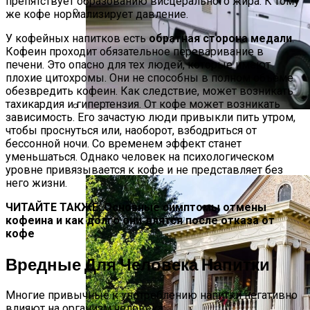
препятствует образованию висцерального жира. К тому
же кофе нормализирует давление.
Растения-Вампиры: 15 Популярных
У кофейных напитков есть
обратная сторона медали
.
Домашних Цветов, Которые Крадут
Кофеин проходит обязательное переваривание в
Ваше Здоровье День За Днем
печени. Это опасно для тех людей, которые имеют
плохие цитохромы. Они не способны в полном объёме
обезвредить кофеин. Как следствие, может возникать
тахикардия и гипертензия. От кофе может возникать
зависимость. Его зачастую люди привыкли пить утром,
Дом На Колесах Своими Руками Из
чтобы проснуться или, наоборот, взбодриться от
Фургона ГАЗель: Пошаговый Гайд С
бессонной ночи. Со временем эффект станет
Фото
уменьшаться. Однако человек на психологическом
уровне привязывается к кофе и не представляет без
него жизни.
ЧИТАЙТЕ ТАКЖЕ: Основные симптомы отмены
кофеина и как долго они длятся после отказа от
кофе
Вредные Для Человека Напитки
Многие привычные к употреблению напитки негативно
влияют на организм человека: