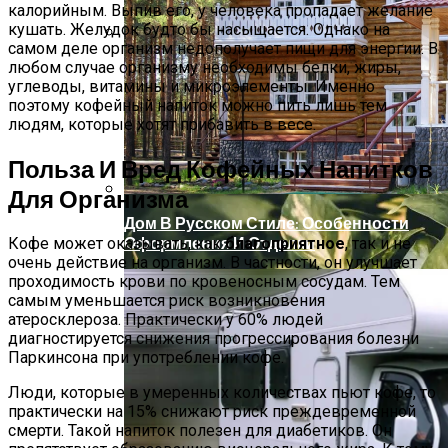
калорийным. Выпив его, у человека пропадает желание
кушать. Желудок будто бы насыщается. Однако на
самом деле организм недополучает пищи для энергии. В
Артезианская, Минеральная,
любом случае организму необходимы белки, жиры,
Родниковая, Талая: В Чем Разница И
углеводы, витамины и микроэлементы. Именно
Какую Воду Лучше Выбрать Для Питья
поэтому кофейный напиток можно пить лишь тем
людям, которые хотят прибавить в весе.
Польза И Вред Кофейных Напитков
Для Организма
Дом В Русском Стиле: Особенности
Оформления И Отделки
Кофе может оказывать, как
благоприятное
, так и не
очень действие на организм. В частности, он улучшает
проходимость крови по кровеносным сосудам. Тем
самым уменьшается риск возникновения
атеросклероза. Практически у 60% людей
диагностируется снижения прогрессирования болезни
Паркинсона при употреблении кофе.
Люди, которые в умеренных количествах пьют кофе, то
практически на 15% снижают риск преждевременной
смерти. Такой напиток полезен для диабетиков. Он