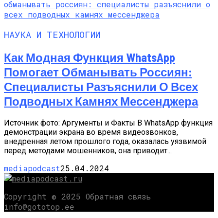
НАУКА И ТЕХНОЛОГИИ
Как Модная Функция WhatsApp
Помогает Обманывать Россиян:
Специалисты Разъяснили О Всех
Подводных Камнях Мессенджера
Источник фото: Аргументы и Факты В WhatsApp функция
демонстрации экрана во время видеозвонков,
внедренная летом прошлого года, оказалась уязвимой
перед методами мошенников, она приводит...
mediapodcast
25.04.2024
Copyright © 2025 Обратная связь
info@gototop.ee