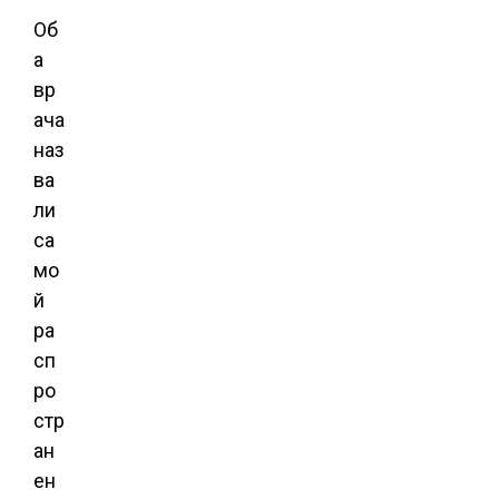
Об
а
вр
ача
наз
ва
ли
са
мо
й
ра
сп
ро
стр
ан
ен