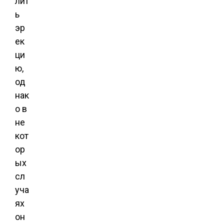
лит
ь
эр
ек
ци
ю,
од
нак
о в
не
кот
ор
ых
сл
уча
ях
он