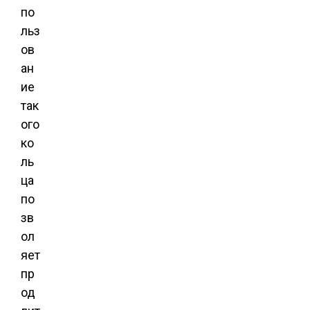
по
льз
ов
ан
ие
так
ого
ко
ль
ца
по
зв
ол
яет
пр
од