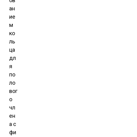
ов
ан
ие
м
ко
ль
ца
дл
я
по
ло
вог
о
чл
ен
а с
фи