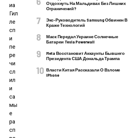
Отдохнуть На Мальдивах Без Лишних
иа
Ограничений?
Гил
Экс-Руководитель Samsung Обвинен В
ле
Краже Технологий
сп
Маск Передал Украине Солнечные
и
Батареи Tesla Powerwall
пе
Meta Восстановит Аккаунты Бывшего
ре
Президента США Дональда Трампа
чи
Власти Китая Рассказали О Взломе
сл
IPhone
ил
и
са
мы
е
ра
сп