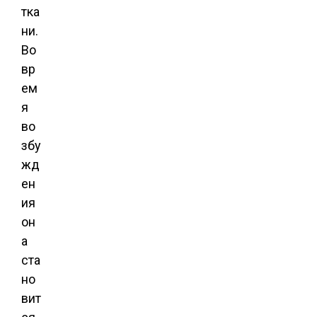
тка
ни.
Во
вр
ем
я
во
збу
жд
ен
ия
он
а
ста
но
вит