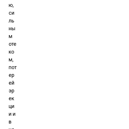
ю,
си
ль
ны
м
оте
ко
м,
пот
ер
ей
эр
ек
ци
и и
в