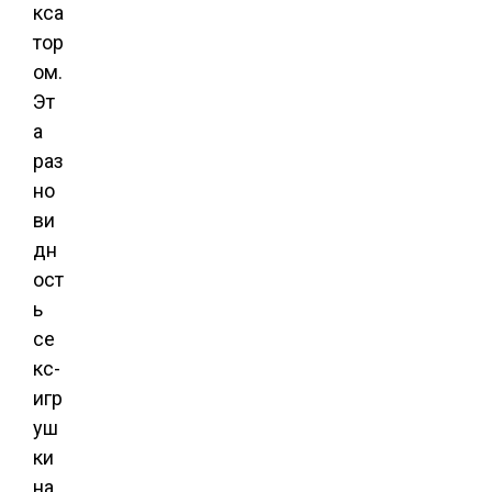
кса
тор
ом.
Эт
а
раз
но
ви
дн
ост
ь
се
кс-
игр
уш
ки
на