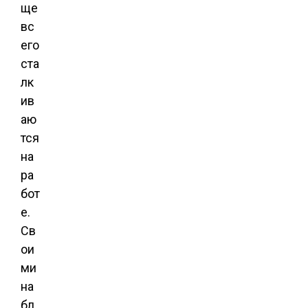
ще
вс
его
ста
лк
ив
аю
тся
на
ра
бот
е.
Св
ои
ми
на
бл