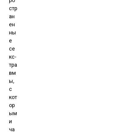
ро
стр
ан
ен
ны
е
се
кс-
тра
вм
ы,
с
кот
ор
ым
и
ча