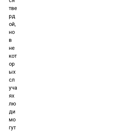
ся
тве
рд
ой,
но
в
не
кот
ор
ых
сл
уча
ях
лю
ди
мо
гут