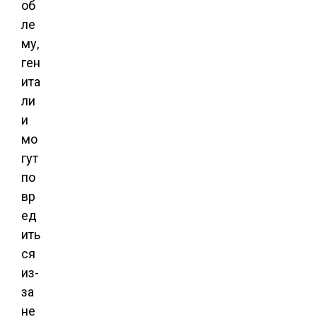
об
ле
му,
ген
ита
ли
и
мо
гут
по
вр
ед
ить
ся
из-
за
не