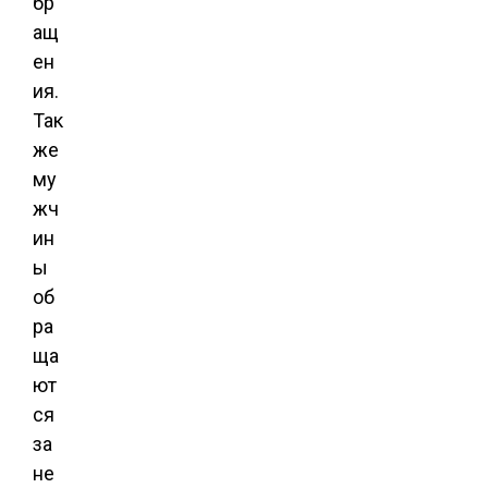
бр
ащ
ен
ия.
Так
же
му
жч
ин
ы
об
ра
ща
ют
ся
за
не