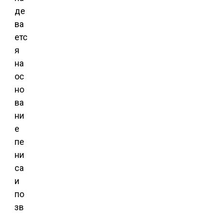
де
ва
етс
я
на
ос
но
ва
ни
е
пе
ни
са
и
по
зв