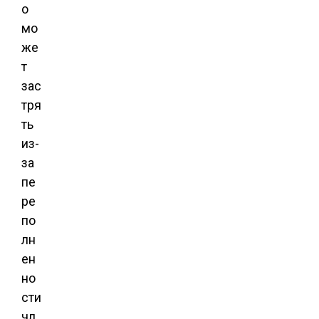
о
мо
же
т
зас
тря
ть
из-
за
пе
ре
по
лн
ен
но
сти
чл