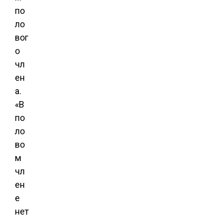
по
ло
вог
о
чл
ен
а.
«В
по
ло
во
м
чл
ен
е
нет