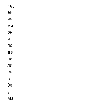
юд
ен
ия
ми
он
и
по
де
ли
ли
сь
с
Dail
y
Mai
l.