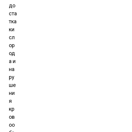
до
ста
тка
ки
сл
ор
од
а и
на
ру
ше
ни
я
кр
ов
оо