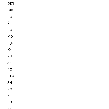
отл
ож
но
й
по
мо
щь
ю
из-
за
по
сто
ян
но
й
эр
ек