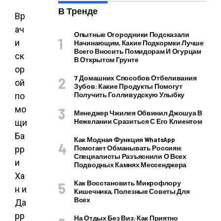
В Тренде
Вр
ач
Опытные Огородники Подсказали
и
Начинающим, Какие Подкормки Лучше
Всего Вносить Помидорам И Огурцам
ск
В Открытом Грунте
ор
7 Домашних Способов Отбеливания
ой
Зубов: Какие Продукты Помогут
Получить Голливудскую Улыбку
по
мо
Менеджер Чжилея Обвинил Джошуа В
Нежелании Сразиться С Его Клиентом
щи
Ба
Как Модная Функция WhatsApp
Помогает Обманывать Россиян:
рр
Специалисты Разъяснили О Всех
и
Подводных Камнях Мессенджера
Ха
Как Восстановить Микрофлору
н и
Кишечника, Полезные Советы Для
Всех
Да
рр
На Отдых Без Виз: Как Приятно