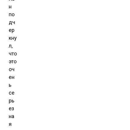
н
по
дч
ер
кну
л,
что
это
оч
ен
ь
се
рь
ез
на
я