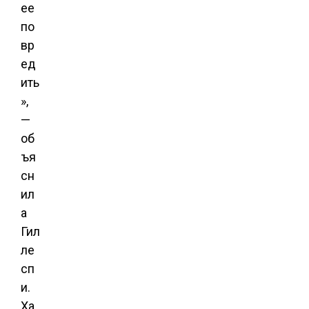
ее
по
вр
ед
ить
»,
—
об
ъя
сн
ил
а
Гил
ле
сп
и.
Ха