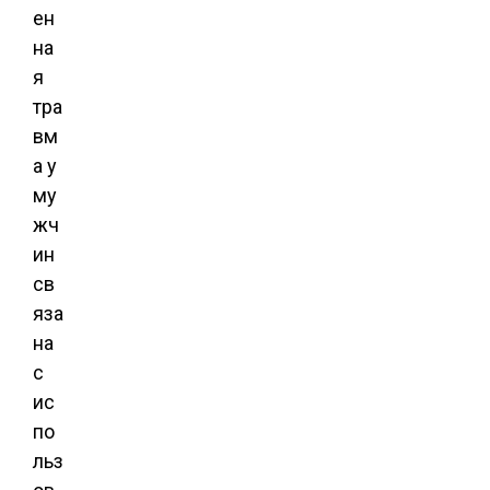
ен
на
я
тра
вм
а у
му
жч
ин
св
яза
на
с
ис
по
льз