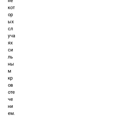
не
кот
ор
ых
сл
уча
ях
си
ль
ны
м
кр
ов
оте
че
ни
ем.