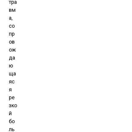
тра
вм
а,
со
пр
ов
ож
да
ю
ща
яс
я
ре
зко
й
бо
ль