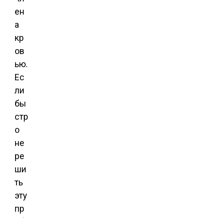
ен
а
кр
ов
ью.
Ес
ли
бы
стр
о
не
ре
ши
ть
эту
пр