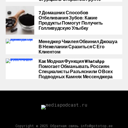
7 Домашних Способов
Отбеливания Зубов: Какие
Продукты Помогут Получить
Голливудскую Улыбку
Менеджер Чжилея Обвинил Джошуа
В Нежелании Сразиться С Его
Клиентом
Как Модная Функция WhatsApp
Помогает Обманывать Россиян:
Специалисты Разъяснили О Всех
Подводных Камнях Мессенджера
Copyright © 2025 Обратная связь info@gototop.ee