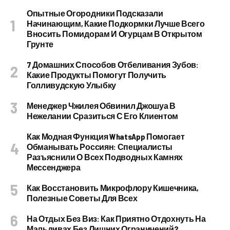
Опытные Огородники Подсказали
Начинающим, Какие Подкормки Лучше Всего
Вносить Помидорам И Огурцам В Открытом
Грунте
7 Домашних Способов Отбеливания Зубов:
Какие Продукты Помогут Получить
Голливудскую Улыбку
Менеджер Чжилея Обвинил Джошуа В
Нежелании Сразиться С Его Клиентом
Как Модная Функция WhatsApp Помогает
Обманывать Россиян: Специалисты
Разъяснили О Всех Подводных Камнях
Мессенджера
Как Восстановить Микрофлору Кишечника,
Полезные Советы Для Всех
На Отдых Без Виз: Как Приятно Отдохнуть На
Мальдивах Без Лишних Ограничений?