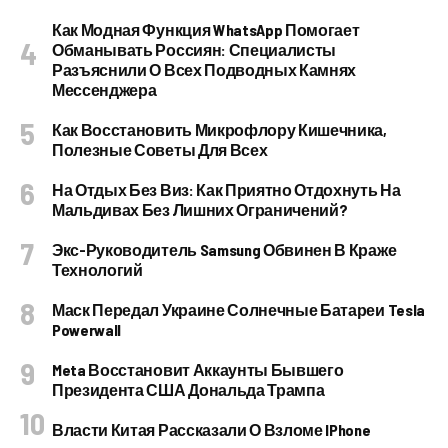
Как Модная Функция WhatsApp Помогает
Обманывать Россиян: Специалисты
Разъяснили О Всех Подводных Камнях
Мессенджера
Как Восстановить Микрофлору Кишечника,
Полезные Советы Для Всех
На Отдых Без Виз: Как Приятно Отдохнуть На
Мальдивах Без Лишних Ограничений?
Экс-Руководитель Samsung Обвинен В Краже
Технологий
Маск Передал Украине Солнечные Батареи Tesla
Powerwall
Meta Восстановит Аккаунты Бывшего
Президента США Дональда Трампа
Власти Китая Рассказали О Взломе IPhone