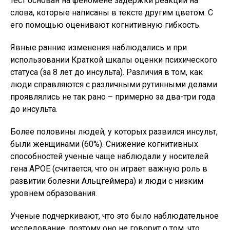
тест основан на феномене задержки реакции на
слова, которые написаны в тексте другим цветом. С
его помощью оценивают когнитивную гибкость.
Явные ранние изменения наблюдались и при
использовании Краткой шкалы оценки психического
статуса (за 8 лет до инсульта). Различия в том, как
люди справляются с различными рутинными делами
проявлялись не так рано – примерно за два-три года
до инсульта.
Более половины людей, у которых развился инсульт,
были женщинами (60%). Снижение когнитивных
способностей ученые чаще наблюдали у носителей
гена APOE (считается, что он играет важную роль в
развитии болезни Альцгеймера) и люди с низким
уровнем образования.
Ученые подчеркивают, что это было наблюдательное
исследование, поэтому оно не говорит о том, что