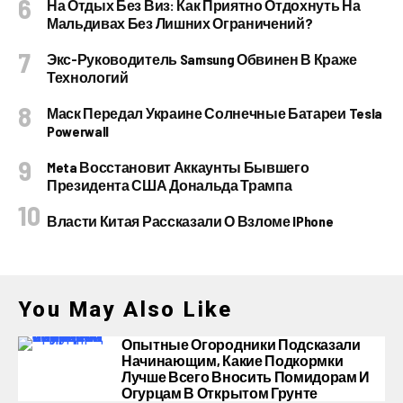
На Отдых Без Виз: Как Приятно Отдохнуть На
Мальдивах Без Лишних Ограничений?
Экс-Руководитель Samsung Обвинен В Краже
Технологий
Маск Передал Украине Солнечные Батареи Tesla
Powerwall
Meta Восстановит Аккаунты Бывшего
Президента США Дональда Трампа
Власти Китая Рассказали О Взломе IPhone
You May Also Like
Опытные Огородники Подсказали
Начинающим, Какие Подкормки
Лучше Всего Вносить Помидорам И
Огурцам В Открытом Грунте