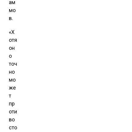
ам
мо
в.
«Х
отя
он
о
точ
но
мо
же
т
пр
оти
во
сто