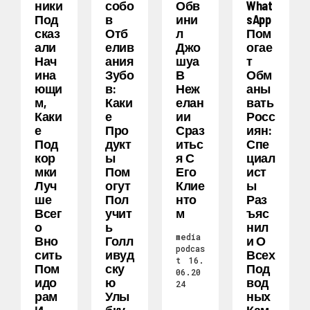
Ники
Собо
Обв
What
Под
В
Ини
SApp
Сказ
Отб
Л
Пом
Али
Елив
Джо
Огае
Нач
Ания
Шуа
Т
Ина
Зубо
В
Обм
Ющи
В:
Неж
Аны
М,
Каки
Елан
Вать
Каки
Е
Ии
Росс
Е
Про
Сраз
Иян:
Под
Дукт
Итьс
Спе
Кор
Ы
Я С
Циал
Мки
Пом
Его
Ист
Луч
Огут
Клие
Ы
Ше
Пол
Нто
Раз
Всег
Учит
М
Ъяс
О
Ь
Нил
media
Вно
Голл
И О
podcas
Сить
Ивуд
Всех
t
16.
Пом
Ску
Под
06.20
Идо
Ю
Вод
24
Рам
Улы
Ных
И
Бку
Кам