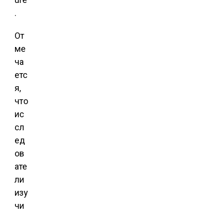
.
От
ме
ча
етс
я,
что
ис
сл
ед
ов
ате
ли
изу
чи