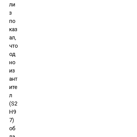
ли
з
по
каз
ал,
что
од
но
из
ант
ите
л
(S2
H9
7)
об
ла