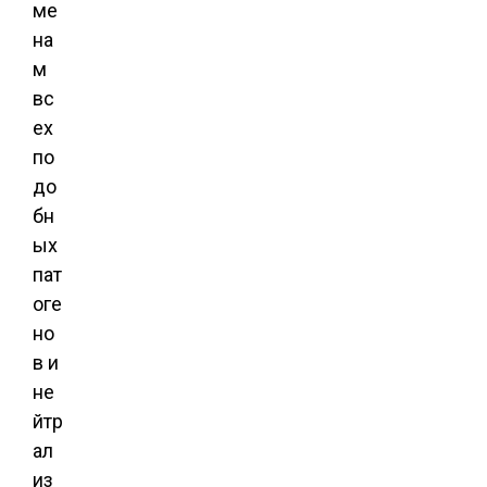
ме
на
м
вс
ех
по
до
бн
ых
пат
оге
но
в и
не
йтр
ал
из