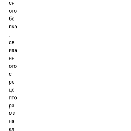
сн
ого
бе
лка
,
св
яза
нн
ого
с
ре
це
пто
ра
ми
на
кл