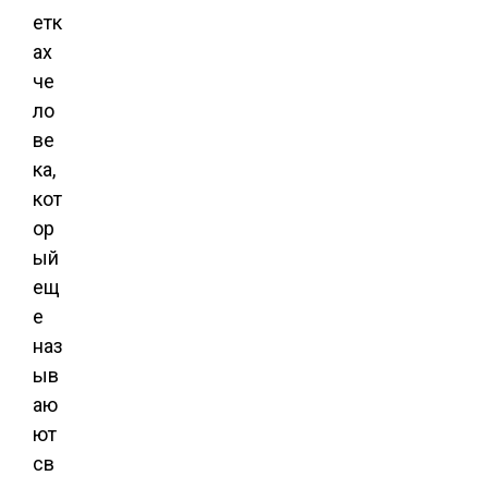
етк
ах
че
ло
ве
ка,
кот
ор
ый
ещ
е
наз
ыв
аю
ют
св