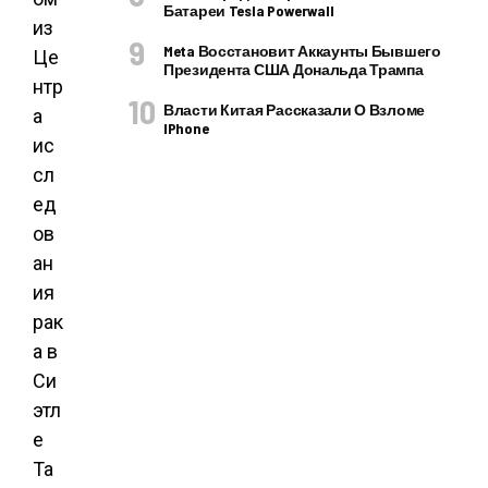
Батареи Tesla Powerwall
из
Meta Восстановит Аккаунты Бывшего
Це
Президента США Дональда Трампа
нтр
Власти Китая Рассказали О Взломе
а
IPhone
ис
сл
ед
ов
ан
ия
рак
а в
Си
этл
е
Та