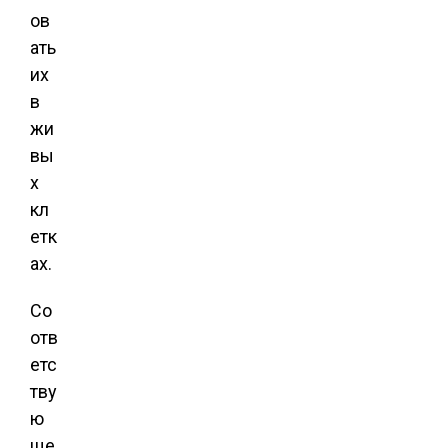
ов
ать
их
в
жи
вы
х
кл
етк
ах.
Со
отв
етс
тву
ю
ще