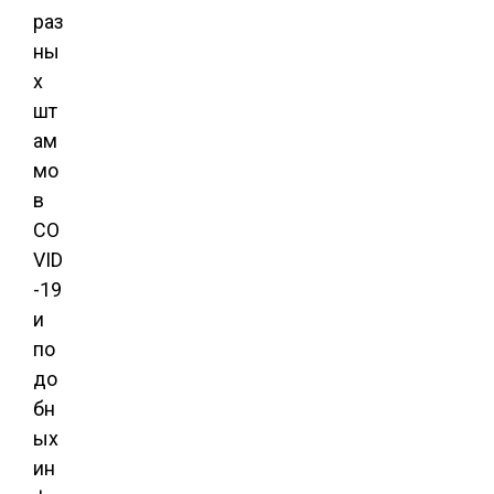
раз
ны
х
шт
ам
мо
в
CO
VID
-19
и
по
до
бн
ых
ин