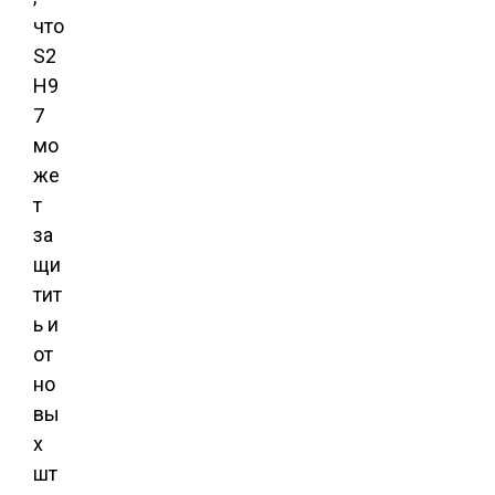
что
S2
H9
7
мо
же
т
за
щи
тит
ь и
от
но
вы
х
шт