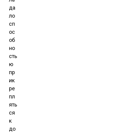
да
ло
сп
ос
об
но
сть
ю
пр
ик
ре
пл
ять
ся
к
до