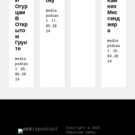
Огур
Нях
media
Цам
Мес
podcas
В
Сенд
t
11.
Откр
Жер
09.20
Ыто
А
24
М
media
Грун
podcas
Те
t
25.
04.20
media
24
podcas
t
05.
08.20
24
Copyright © 2025
Обратная связь