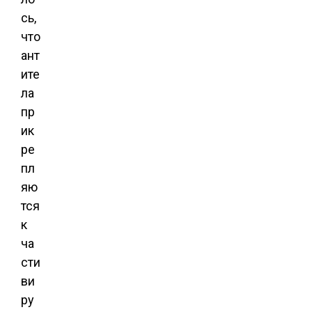
сь,
что
ант
ите
ла
пр
ик
ре
пл
яю
тся
к
ча
сти
ви
ру