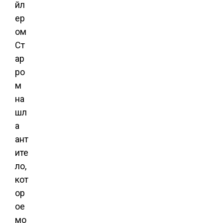
йл
ер
ом
Ст
ар
ро
м
на
шл
а
ант
ите
ло,
кот
ор
ое
мо