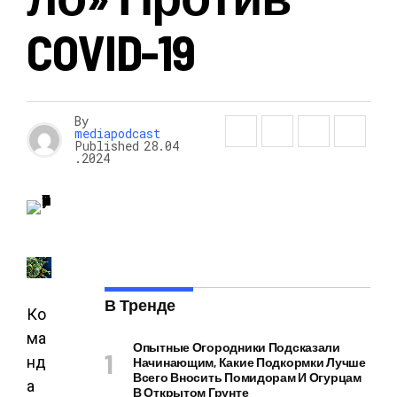
COVID-19
By
mediapodcast
Published
28.04
.2024
В Тренде
Ко
ма
Опытные Огородники Подсказали
нд
Начинающим, Какие Подкормки Лучше
Всего Вносить Помидорам И Огурцам
а
В Открытом Грунте