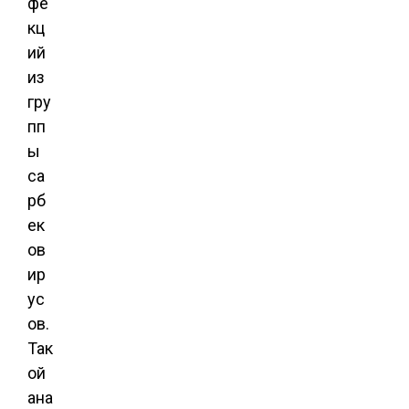
фе
кц
ий
из
гру
пп
ы
са
рб
ек
ов
ир
ус
ов.
Так
ой
ана