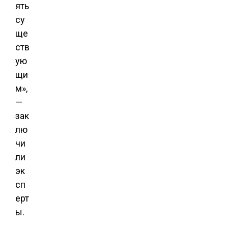
ять
су
ще
ств
ую
щи
м»,
—
зак
лю
чи
ли
эк
сп
ерт
ы.