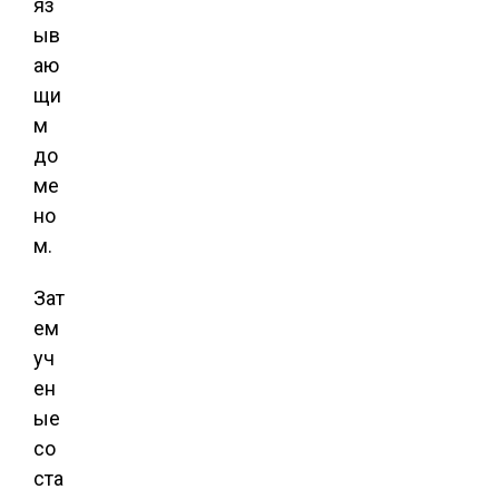
яз
ыв
аю
щи
м
до
ме
но
м.
Зат
ем
уч
ен
ые
со
ста