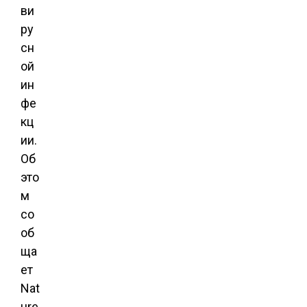
ви
ру
сн
ой
ин
фе
кц
ии.
Об
это
м
со
об
ща
ет
Nat
ure