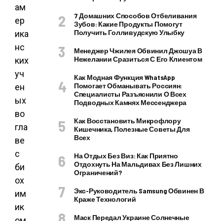
ам
7 Домашних Способов Отбеливания
ер
Зубов: Какие Продукты Помогут
Получить Голливудскую Улыбку
ика
нс
Менеджер Чжилея Обвинил Джошуа В
Нежелании Сразиться С Его Клиентом
ких
уч
Как Модная Функция WhatsApp
Помогает Обманывать Россиян:
ен
Специалисты Разъяснили О Всех
ых
Подводных Камнях Мессенджера
во
Как Восстановить Микрофлору
гла
Кишечника, Полезные Советы Для
Всех
ве
с
На Отдых Без Виз: Как Приятно
Отдохнуть На Мальдивах Без Лишних
би
Ограничений?
ох
Экс-Руководитель Samsung Обвинен В
им
Краже Технологий
ик
Маск Передал Украине Солнечные
ом