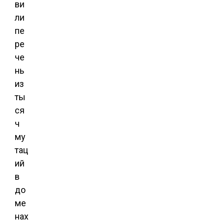
ви
ли
пе
ре
че
нь
из
ты
ся
ч
му
тац
ий
в
до
ме
нах