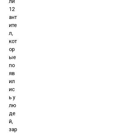
ли
12
ант
ите
л,
кот
ор
ые
по
яв
ил
ис
ь у
лю
де
й,
зар