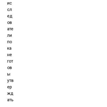
ис
сл
ед
ов
ате
ли
по
ка
не
гот
ов
ы
утв
ер
жд
ать
,