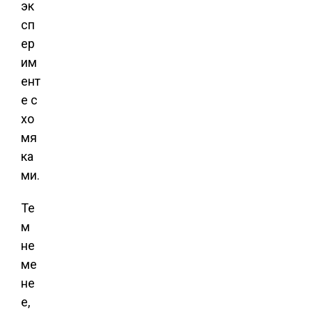
эк
сп
ер
им
ент
е с
хо
мя
ка
ми.
Те
м
не
ме
не
е,