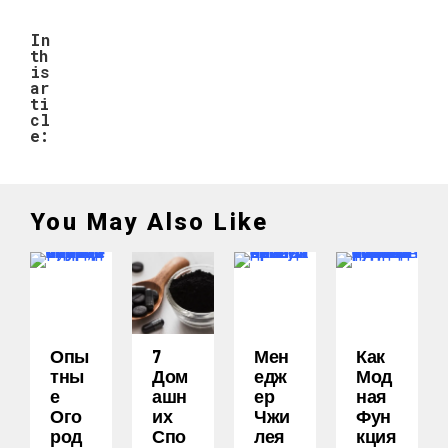
In
th
is
ar
ti
cl
e:
You May Also Like
Опы
7
Мен
Как
Тны
Дом
Едж
Мод
Е
Ашн
Ер
Ная
Ого
Их
Чжи
Фун
Род
Спо
Лея
Кция