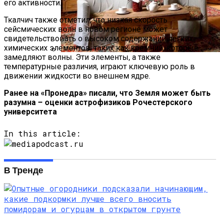
его активности.
Ткалчич также отметил, что низкая скорость
сейсмических волн в новом регионе может
свидетельствовать о высоком содержании лёгких
химических элементов, таких как кремний, которые
замедляют волны. Эти элементы, а также
Русский Стиль: Архитектура, Интерьер
температурные различия, играют ключевую роль в
И Другие Особенности Этого
движении жидкости во внешнем ядре.
Направления
Ранее на «Пронедра» писали, что Земля может быть
разумна – оценки астрофизиков Рочестерского
университета
In this article:
В Тренде