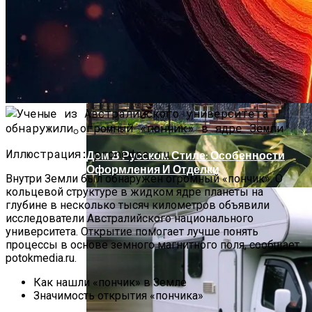
Артезианская, Минеральная,
Родниковая, Талая: В Чем Разница И
Какую Воду Лучше Выбрать Для Питья
Иллюстрация: pronedra.ru
Дом В Русском Стиле: Особенности
Оформления И Отделки
Внутри Земли был обнаружен огромный «пончик». О
кольцевой структуре в жидком ядре планеты на
глубине в несколько тысяч километров объявили
исследователи Австралийского национального
университета. Открытие помогает лучше понять
процессы в основе земного магнитного поля, сообщает
potokmedia.ru.
Как нашли «пончик» в Земле
Значимость открытия «пончика»