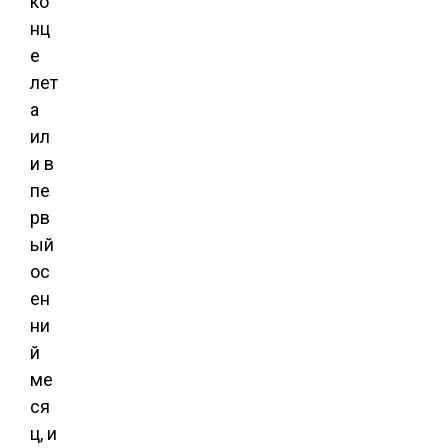
ко
нц
е
лет
а
ил
и в
пе
рв
ый
ос
ен
ни
й
ме
ся
ц, и