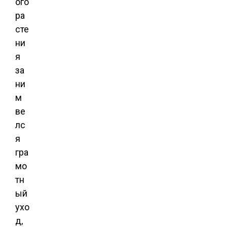
ого
ра
сте
ни
я
за
ни
м
ве
лс
я
гра
мо
тн
ый
ухо
д,