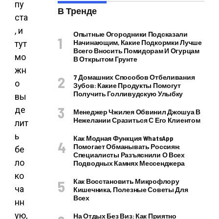
пу
В Тренде
ста
, и
Опытные Огородники Подсказали
Начинающим, Какие Подкормки Лучше
тут
Всего Вносить Помидорам И Огурцам
мо
В Открытом Грунте
жн
7 Домашних Способов Отбеливания
о
Зубов: Какие Продукты Помогут
Получить Голливудскую Улыбку
вы
де
Менеджер Чжилея Обвинил Джошуа В
Нежелании Сразиться С Его Клиентом
лит
ь
Как Модная Функция WhatsApp
Помогает Обманывать Россиян:
бе
Специалисты Разъяснили О Всех
ло
Подводных Камнях Мессенджера
ко
Как Восстановить Микрофлору
ча
Кишечника, Полезные Советы Для
Всех
нн
ую,
На Отдых Без Виз: Как Приятно