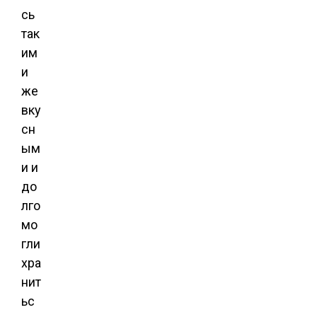
сь
так
им
и
же
вку
сн
ым
и и
до
лго
мо
гли
хра
нит
ьс