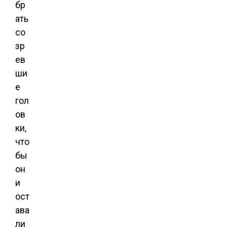
бр
ать
со
зр
ев
ши
е
гол
ов
ки,
что
бы
он
и
ост
ава
ли