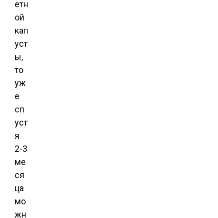
етн
ой
кап
уст
ы,
то
уж
е
сп
уст
я
2-3
ме
ся
ца
мо
жн