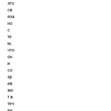
это
св
яза
но
с
те
м,
что
он
и
со
зр
ев
аю
т в
теч
ен