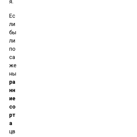
я.
Ес
ли
бы
ли
по
са
же
ны
ра
нн
ие
со
рт
а
цв