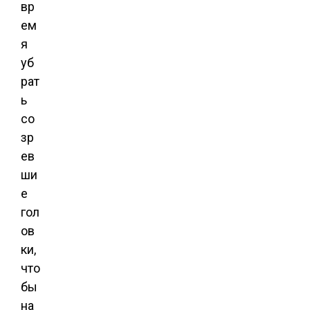
вр
ем
я
уб
рат
ь
со
зр
ев
ши
е
гол
ов
ки,
что
бы
на