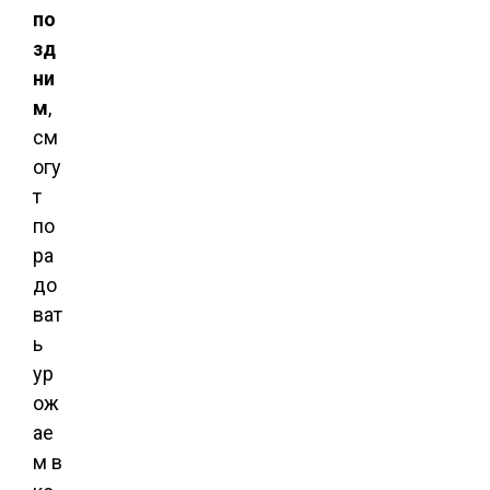
по
зд
ни
м
,
см
огу
т
по
ра
до
ват
ь
ур
ож
ае
м в