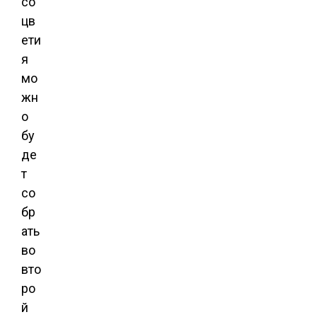
со
цв
ети
я
мо
жн
о
бу
де
т
со
бр
ать
во
вто
ро
й