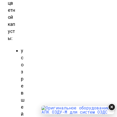
цв
етн
ой
кап
уст
ы:
у
с
о
з
р
е
в
ш
е
×
й