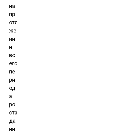
на
пр
отя
же
ни
и
вс
его
пе
ри
од
а
ро
ста
да
нн