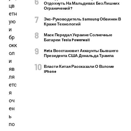
Отдохнуть На Мальдивах Без Лишних
цв
Ограничений?
етн
Экс-Руководитель Samsung Обвинен В
ую
Краже Технологий
и
Маск Передал Украине Солнечные
бр
Батареи Tesla Powerwall
окк
Meta Восстановит Аккаунты Бывшего
ол
Президента США Дональда Трампа
и
Власти Китая Рассказали О Взломе
яв
IPhone
ля
етс
я
оч
ен
ь
по