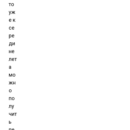
то
уж
е к
се
ре
ди
не
лет
а
мо
жн
о
по
лу
чит
ь
пе