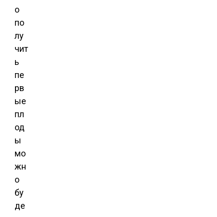
о
по
лу
чит
ь
пе
рв
ые
пл
од
ы
мо
жн
о
бу
де