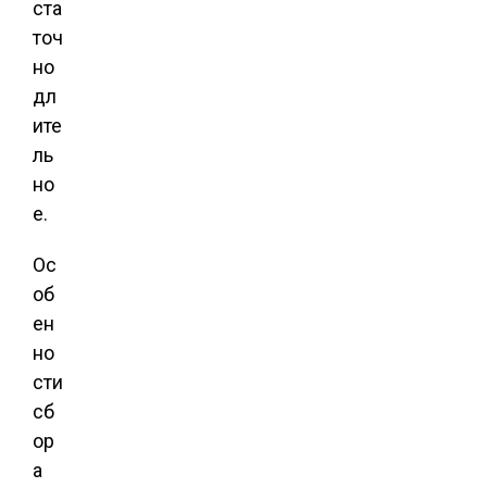
ста
точ
но
дл
ите
ль
но
е.
Ос
об
ен
но
сти
сб
ор
а