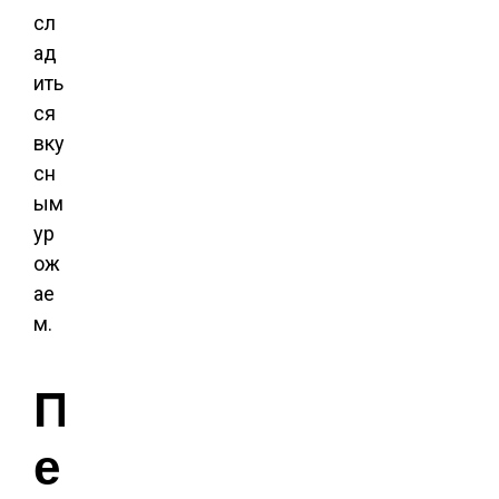
сл
ад
ить
ся
вку
сн
ым
ур
ож
ае
м.
П
е