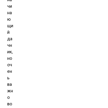
чи
на
ю
щи
й
да
чн
ик,
но
оч
ен
ь
ва
жн
о
во