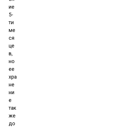
ие
5-
ти
ме
ся
це
в,
но
ее
хра
не
ни
е
так
же
до