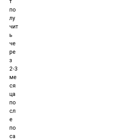
т
по
лу
чит
ь
че
ре
з
2-3
ме
ся
ца
по
сл
е
по
са