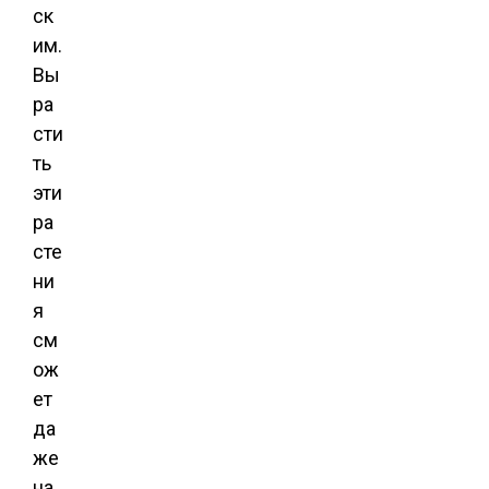
ск
им.
Вы
ра
сти
ть
эти
ра
сте
ни
я
см
ож
ет
да
же
на