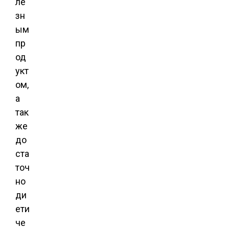
ле
зн
ым
пр
од
укт
ом,
а
так
же
до
ста
точ
но
ди
ети
че