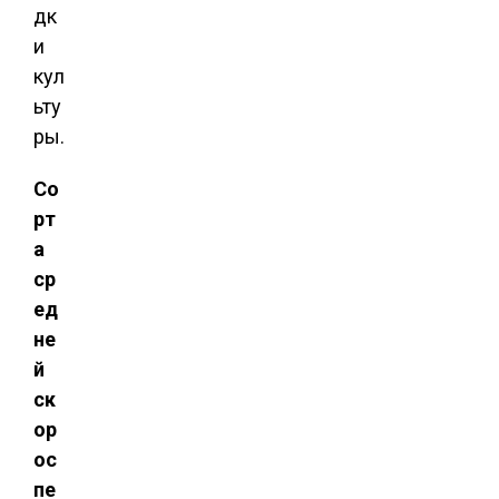
дк
и
кул
ьту
ры.
Со
рт
а
ср
ед
не
й
ск
ор
ос
пе