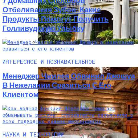
7 Домашних Способов
Отбеливания Зубов: Какие
Продукты Помогут Получить
Голливудскую Улыбку
Дом В Викторианском Стиле: История,
Особенности И Типы Сооружений
ИНТЕРЕСНОЕ И ПОЗНАВАТЕЛЬНОЕ
Менеджер Чжилея Обвинил Джошуа
В Нежелании Сразиться С Его
Клиентом
НАУКА И ТЕХНОЛОГИИ