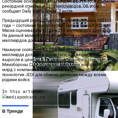
Состояние основателя Amazon Джеффа Безоса достигло
рекордной отметки в $211 миллиардов. Об этом
сообщает Daily Mail в среду, 7 июля.
Артезианская, Минеральная,
Предыдущий рекорд был установлен в январе 2021
Родниковая, Талая: В Чем Разница И
года — состояние гендиректора Tesla и SpaceX Илона
Какую Воду Лучше Выбрать Для Питья
Маска оценивались тогда в 210 миллиардов долларов.
На данный момент состояние Маска составляет 181
миллиардов долларов.
Накануне состояние Безоса увеличились на 8,4
миллиарда долларов после того, как акции Amazon
Дом В Русском Стиле: Особенности
выросли в цене на 4,7% на фоне новости о том, что
Оформления И Отделки
Минобороны США объявило об отмене контракта на $10
млрд с компанией Microsoft по созданию облачной
технологии JEDI для обмена данными между всеми
родами войск.
In this article:
В Тренде