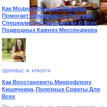
Как Модная Функция WhatsApp
Помогает Обманывать Россиян:
Специалисты Разъяснили О Всех
Подводных Камнях Мессенджера
Русский Стиль: Архитектура, Интерьер
И Другие Особенности Этого
Направления
ЗДОРОВЬЕ И КРАСОТА
Как Восстановить Микрофлору
Кишечника, Полезные Советы Для
Всех