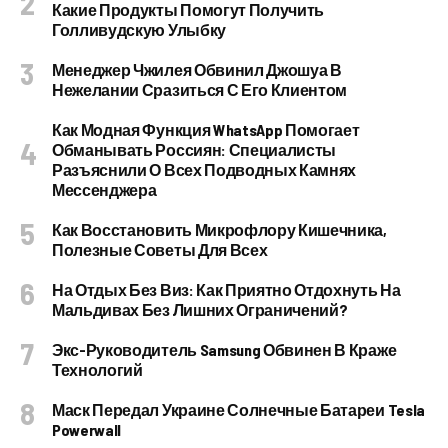
Какие Продукты Помогут Получить
Голливудскую Улыбку
Менеджер Чжилея Обвинил Джошуа В
Нежелании Сразиться С Его Клиентом
Как Модная Функция WhatsApp Помогает
Обманывать Россиян: Специалисты
Разъяснили О Всех Подводных Камнях
Мессенджера
Как Восстановить Микрофлору Кишечника,
Полезные Советы Для Всех
На Отдых Без Виз: Как Приятно Отдохнуть На
Мальдивах Без Лишних Ограничений?
Экс-Руководитель Samsung Обвинен В Краже
Технологий
Маск Передал Украине Солнечные Батареи Tesla
Powerwall