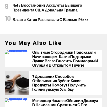
Meta Восстановит Аккаунты Бывшего
Президента США Дональда Трампа
Власти Китая Рассказали О Взломе IPhone
You May Also Like
Опытные Огородники Подсказали
Начинающим, Какие Подкормки
Лучше Всего Вносить Помидорам И
Огурцам В Открытом Грунте
7 Домашних Способов
Отбеливания Зубов: Какие
Продукты Помогут Получить
Голливудскую Улыбку
Менеджер Чжилея Обвинил Джошуа
В Нежелании Сразиться С Его