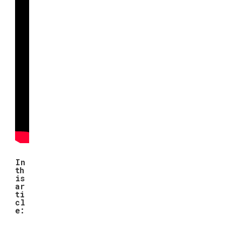
му
зы
кал
ьну
ю
ра
бот
у.
In
th
is
ar
ti
cl
e: