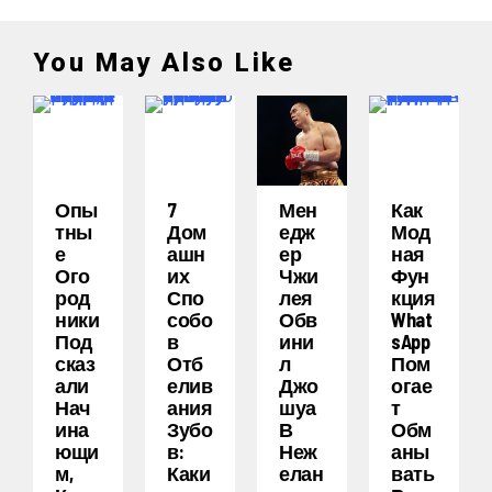
You May Also Like
Опы
7
Мен
Как
Тны
Дом
Едж
Мод
Е
Ашн
Ер
Ная
Ого
Их
Чжи
Фун
Род
Спо
Лея
Кция
Ники
Собо
Обв
What
Под
В
Ини
SApp
Сказ
Отб
Л
Пом
Али
Елив
Джо
Огае
Нач
Ания
Шуа
Т
Ина
Зубо
В
Обм
Ющи
В:
Неж
Аны
М,
Каки
Елан
Вать