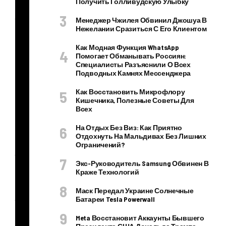
Получить Голливудскую Улыбку
кан
т и
Менеджер Чжилея Обвинил Джошуа В
Нежелании Сразиться С Его Клиентом
ген
ер
Как Модная Функция WhatsApp
Помогает Обманывать Россиян:
аль
Специалисты Разъяснили О Всех
Подводных Камнях Мессенджера
ны
й
Как Восстановить Микрофлору
Кишечника, Полезные Советы Для
пр
Всех
од
На Отдых Без Виз: Как Приятно
юс
Отдохнуть На Мальдивах Без Лишних
ер
Ограничений?
тел
Экс-Руководитель Samsung Обвинен В
ека
Краже Технологий
на
Маск Передал Украине Солнечные
ла
Батареи Tesla Powerwall
RT
Meta Восстановит Аккаунты Бывшего
Vi