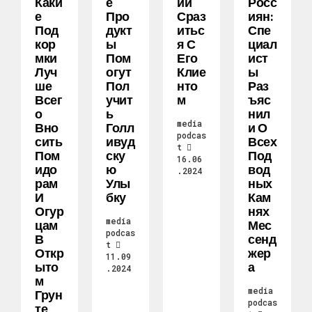
Каки
Е
Ии
Росс
Е
Про
Сраз
Иян:
Под
Дукт
Итьс
Спе
Кор
Ы
Я С
Циал
Мки
Пом
Его
Ист
Луч
Огут
Клие
Ы
Ше
Пол
Нто
Раз
Всег
Учит
М
Ъяс
О
Ь
Нил
media
Вно
Голл
И О
podcas
Сить
Ивуд
Всех
t
Пом
Ску
Под
16.06
Идо
Ю
Вод
.2024
Рам
Улы
Ных
И
Бку
Кам
Огур
Нях
media
Цам
Мес
podcas
В
Сенд
t
Откр
Жер
11.09
Ыто
А
.2024
М
media
Грун
podcas
Те