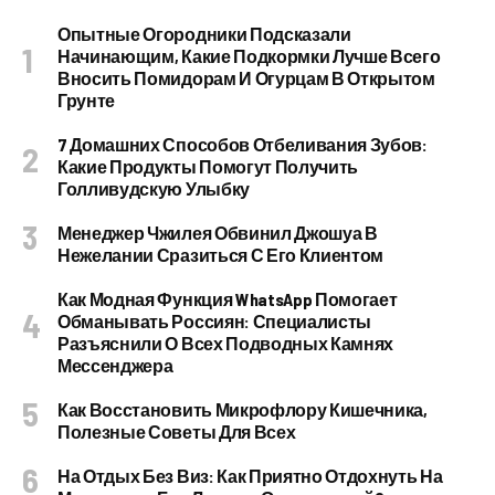
Опытные Огородники Подсказали
Начинающим, Какие Подкормки Лучше Всего
Вносить Помидорам И Огурцам В Открытом
Грунте
7 Домашних Способов Отбеливания Зубов:
Какие Продукты Помогут Получить
Голливудскую Улыбку
Менеджер Чжилея Обвинил Джошуа В
Нежелании Сразиться С Его Клиентом
Как Модная Функция WhatsApp Помогает
Обманывать Россиян: Специалисты
Разъяснили О Всех Подводных Камнях
Мессенджера
Как Восстановить Микрофлору Кишечника,
Полезные Советы Для Всех
На Отдых Без Виз: Как Приятно Отдохнуть На