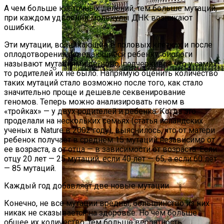
А чем больше клеточных делений, тем больше мутаций,
при каждом удвоении молекулы ДНК возникают
ошибки.
Эти мутации, возникающие в половых клетках и после
оплодотворения передающиеся ребенку, биологи
называют мутациями де-ново, подчеркивая, что у самих-
то родителей их не было. Напрямую оценить количество
таких мутаций стало возможно после того, как стало
Дом В Викторианском Стиле: История,
значительно проще и дешевле секвенирование
Особенности И Типы Сооружений
геномов. Теперь можно анализировать геном в
«тройках» — у двух родителей и ребенка. Когда это
проделали на нескольких семьях (статья исландских
ученых в Nature в 2002 году), выяснилось, что от матери
ребенок получает в среднем 15 мутаций независимо от
ее возраста, а от отца — в зависимости от возраста. Если
отцу 20 лет — 25 мутаций, если 40 лет — 65, а если 60 лет
— 85 мутаций.
Каждый год добавляет две новые мутации.
Конечно, не все мутации вредны, большинство из них
никак не сказывается на здоровье. Но чем больше
общее их количество, тем больше вероятность