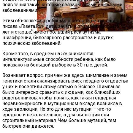
появления таких, которые связаны с теми или иными
заболеваниями.
Этим объясняется проблема, о которой не так давно
писала «Газета.Ru»: дети, зачатые отцами в возрасте 45
лет и старше, имеют больший риск аутизма,
шизофрении, биполярного расстройства и других
Русский Стиль: Архитектура, Интерьер
психических заболеваний.
И Другие Особенности Этого
Направления
Кроме того, в среднем на 5% снижаются
интеллектуальные способности ребенка, как было
показано на большой выборке в 30 тыс. детей.
Возникает вопрос, при чем же здесь шимпанзе и зачем
генетики стали анализировать риск позднего отцовства
у них и посвятили этому статью в Science. Шимпанзе
было интересно сравнить с людьми, как ближайших
родственников, чтобы понять, как такая гендерная
неравномерность в мутационном вкладе возникла в
ходе эволюции. Но это для нас мутации — что-то
вредное и нежелательное, а для эволюции они
строительный материал. Чем больше мутаций, тем
быстрее она движется.