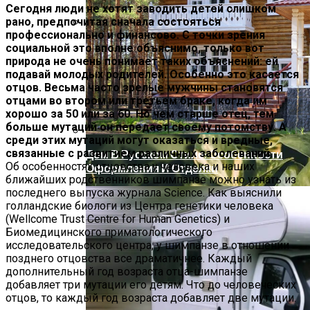
Сегодня люди не хотят заводить детей слишком
рано, предпочитая сначала состояться
профессионально и финансово. С точки зрения
Артезианская, Минеральная,
социальной это вполне объяснимо, только вот
Родниковая, Талая: В Чем Разница И
природа не очень понимает таких объяснений: ей
Какую Воду Лучше Выбрать Для Питья
подавай молодых родителей. Особенно это касается
отцов. Весьма часто зрелые мужчины становятся
отцами во втором или третьем браке, когда им
хорошо за 50 или за 60. Но чем старше отец, тем
больше мутаций он передает своему потомству. А
среди этих мутаций могут оказаться и вредные,
связанные с развитием различных заболеваний.
Дом В Русском Стиле: Особенности
Об особенностях отцовства у человека и наших
Оформления И Отделки
ближайших родственников шимпанзе можно узнать из
последнего выпуска журнала Science. Как выяснили
голландские биологи из Центра генетики человека
(Wellcome Trust Centre for Human Genetics) и
Биомедицинского приматологического
исследовательского центра, у шимпанзе в отношении
позднего отцовства все драматичнее. Каждый
дополнительный год возраста отца-шимпанзе
добавляет три мутации его детям. Что до человеческих
отцов, то каждый год возраста добавляет две мутации.