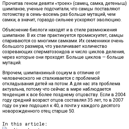
Прочитав геном девяти «троек» (самец, самка, детеныш)
шимпанзе, ученые подсчитали, что самцы поставляют
потомству в семь-восемь раз больше мутаций, чем
самки, а значит, гораздо сильнее ускоряют эволюцию.
Объяснение биологи находят и в стиле размножения
шимпанзе. В их стае практикуется промискуитет, самцы
спариваются со многими самками. Их семенники очень
большого размера, что увеличивает количество
созревающих сперматозоидов и число циклов деления,
через которые они проходят. Больше циклов — больше
мутаций.
Впрочем, шимпанзиный социум в отличие от
человеческого не сталкивается с проблемой
откладывания детей на потом. А для нас эта проблема
актуальна, потому что сейчас в мире наблюдается
тенденция к все более позднему отцовству. Если в 2004
году средний возраст отцов составлял 35 лет, то в 2007
году он уже подошел к 40, а почти у каждого десятого
новорожденного отец старше 50.
In this article: