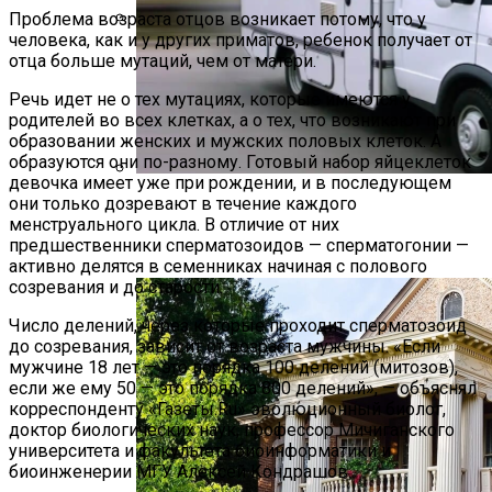
Проблема возраста отцов возникает потому, что у
человека, как и у других приматов, ребенок получает от
Растения-Вампиры: 15 Популярных
отца больше мутаций, чем от матери.
Домашних Цветов, Которые Крадут
Ваше Здоровье День За Днем
Речь идет не о тех мутациях, которые имеются у
родителей во всех клетках, а о тех, что возникают при
образовании женских и мужских половых клеток. А
образуются они по-разному. Готовый набор яйцеклеток
девочка имеет уже при рождении, и в последующем
они только дозревают в течение каждого
Дом На Колесах Своими Руками Из
менструального цикла. В отличие от них
Фургона ГАЗель: Пошаговый Гайд С
предшественники сперматозоидов — сперматогонии —
Фото
активно делятся в семенниках начиная с полового
созревания и до старости.
Число делений, через которые проходит сперматозоид
до созревания, зависит от возраста мужчины. «Если
мужчине 18 лет — это порядка 100 делений (митозов),
если же ему 50 — это порядка 800 делений», — объяснял
корреспонденту «Газеты.Ru» эволюционный биолог,
доктор биологических наук, профессор Мичиганского
университета и факультета биоинформатики и
биоинженерии МГУ Алексей Кондрашов.