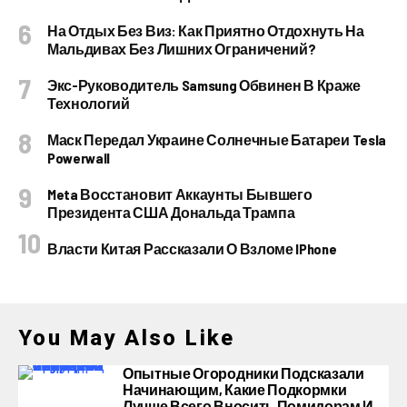
На Отдых Без Виз: Как Приятно Отдохнуть На
Мальдивах Без Лишних Ограничений?
Экс-Руководитель Samsung Обвинен В Краже
Технологий
Маск Передал Украине Солнечные Батареи Tesla
Powerwall
Meta Восстановит Аккаунты Бывшего
Президента США Дональда Трампа
Власти Китая Рассказали О Взломе IPhone
You May Also Like
Опытные Огородники Подсказали
Начинающим, Какие Подкормки
Лучше Всего Вносить Помидорам И