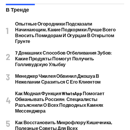
В Тренде
Опытные Огородники Подсказали
Начинающим, Какие Подкормки Лучше Всего
Вносить Помидорам И Огурцам В Открытом
Грунте
7 Домашних Способов Отбеливания Зубов:
Какие Продукты Помогут Получить
Голливудскую Улыбку
Менеджер Чжилея Обвинил Джошуа В
Нежелании Сразиться С Его Клиентом
Как Модная Функция WhatsApp Помогает
Обманывать Россиян: Специалисты
Разъяснили О Всех Подводных Камнях
Мессенджера
Как Восстановить Микрофлору Кишечника,
Полезные Советы Для Всех