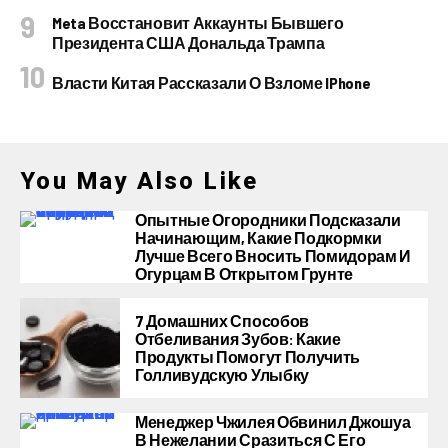
Meta Восстановит Аккаунты Бывшего
Президента США Дональда Трампа
Власти Китая Рассказали О Взломе IPhone
You May Also Like
Опытные Огородники Подсказали
Начинающим, Какие Подкормки
Лучше Всего Вносить Помидорам И
Огурцам В Открытом Грунте
7 Домашних Способов
Отбеливания Зубов: Какие
Продукты Помогут Получить
Голливудскую Улыбку
Менеджер Чжилея Обвинил Джошуа
В Нежелании Сразиться С Его