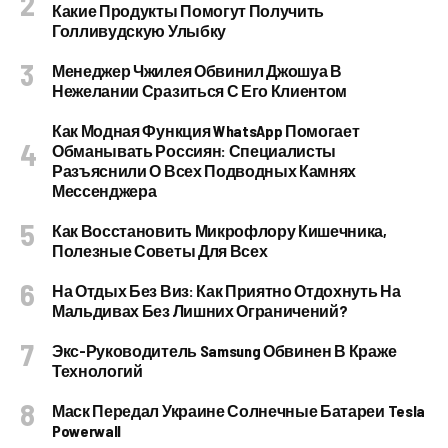
Какие Продукты Помогут Получить
Голливудскую Улыбку
Менеджер Чжилея Обвинил Джошуа В
Нежелании Сразиться С Его Клиентом
Как Модная Функция WhatsApp Помогает
Обманывать Россиян: Специалисты
Разъяснили О Всех Подводных Камнях
Мессенджера
Как Восстановить Микрофлору Кишечника,
Полезные Советы Для Всех
На Отдых Без Виз: Как Приятно Отдохнуть На
Мальдивах Без Лишних Ограничений?
Экс-Руководитель Samsung Обвинен В Краже
Технологий
Маск Передал Украине Солнечные Батареи Tesla
Powerwall