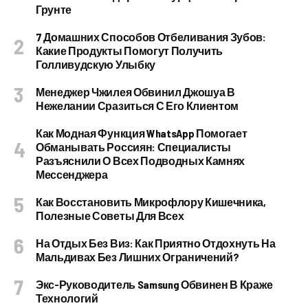
Грунте
7 Домашних Способов Отбеливания Зубов:
Какие Продукты Помогут Получить
Голливудскую Улыбку
Менеджер Чжилея Обвинил Джошуа В
Нежелании Сразиться С Его Клиентом
Как Модная Функция WhatsApp Помогает
Обманывать Россиян: Специалисты
Разъяснили О Всех Подводных Камнях
Мессенджера
Как Восстановить Микрофлору Кишечника,
Полезные Советы Для Всех
На Отдых Без Виз: Как Приятно Отдохнуть На
Мальдивах Без Лишних Ограничений?
Экс-Руководитель Samsung Обвинен В Краже
Технологий