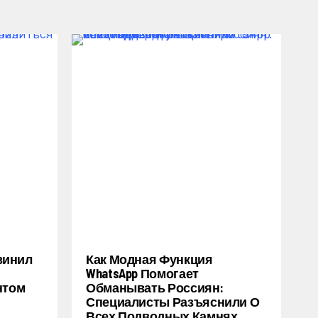
винил
Как Модная Функция
WhatsApp Помогает
нтом
Обманывать Россиян:
Специалисты Разъяснили О
Всех Подводных Камнях