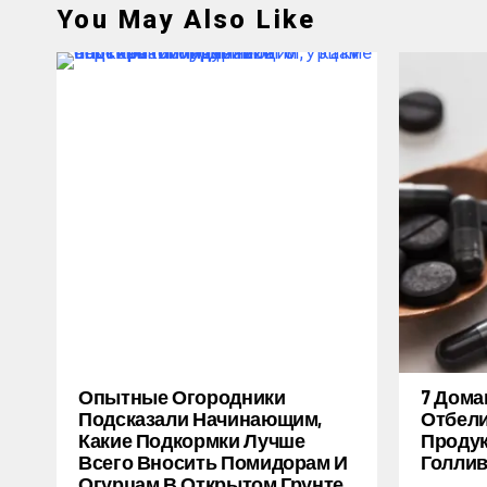
You May Also Like
Опытные Огородники
7 Дом
Подсказали Начинающим,
Отбели
Какие Подкормки Лучше
Продук
Всего Вносить Помидорам И
Голлив
Огурцам В Открытом Грунте