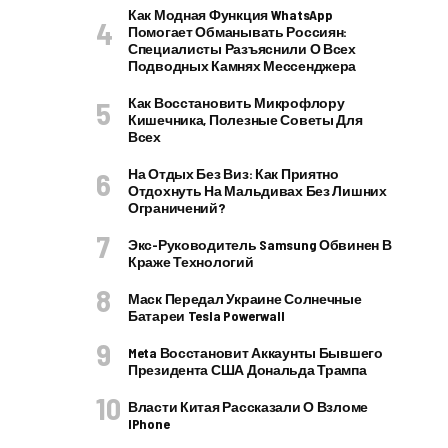
Как Модная Функция WhatsApp
Помогает Обманывать Россиян:
Специалисты Разъяснили О Всех
Подводных Камнях Мессенджера
Как Восстановить Микрофлору
Кишечника, Полезные Советы Для
Всех
На Отдых Без Виз: Как Приятно
Отдохнуть На Мальдивах Без Лишних
Ограничений?
Экс-Руководитель Samsung Обвинен В
Краже Технологий
Маск Передал Украине Солнечные
Батареи Tesla Powerwall
Meta Восстановит Аккаунты Бывшего
Президента США Дональда Трампа
Власти Китая Рассказали О Взломе
IPhone