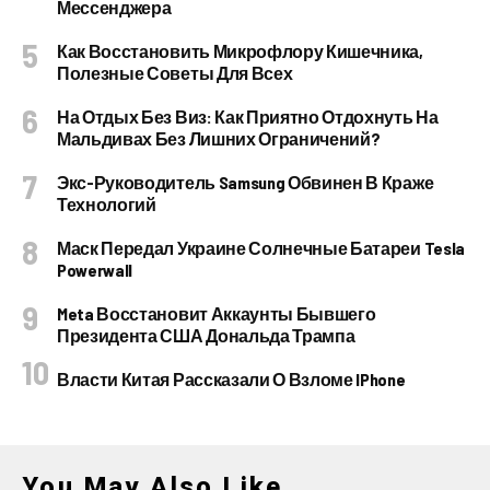
Мессенджера
Как Восстановить Микрофлору Кишечника,
Полезные Советы Для Всех
На Отдых Без Виз: Как Приятно Отдохнуть На
Мальдивах Без Лишних Ограничений?
Экс-Руководитель Samsung Обвинен В Краже
Технологий
Маск Передал Украине Солнечные Батареи Tesla
Powerwall
Meta Восстановит Аккаунты Бывшего
Президента США Дональда Трампа
Власти Китая Рассказали О Взломе IPhone
You May Also Like