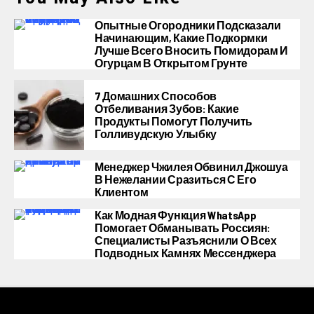
Опытные Огородники Подсказали
Начинающим, Какие Подкормки
Лучше Всего Вносить Помидорам И
Огурцам В Открытом Грунте
7 Домашних Способов
Отбеливания Зубов: Какие
Продукты Помогут Получить
Голливудскую Улыбку
Менеджер Чжилея Обвинил Джошуа
В Нежелании Сразиться С Его
Клиентом
Как Модная Функция WhatsApp
Помогает Обманывать Россиян:
Специалисты Разъяснили О Всех
Подводных Камнях Мессенджера