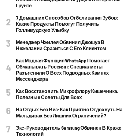
Грунте
7 Домашних Способов Отбеливания Зубов:
Какие Продукты Помогут Получить
Голливудскую Улыбку
Менеджер Чжилея Обвинил Джошуа В
Нежелании Сразиться С Его Клиентом
Как Модная Функция WhatsApp Помогает
Обманывать Россиян: Специалисты
Разъяснили О Всех Подводных Камнях
Мессенджера
Как Восстановить Микрофлору Кишечника,
Полезные Советы Для Всех
На Отдых Без Виз: Как Приятно Отдохнуть На
Мальдивах Без Лишних Ограничений?
Экс-Руководитель Samsung Обвинен В Краже
Технологий