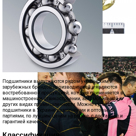
Русский Стиль: Архитектура, Интерьер
И Другие Особенности Этого
Направления
В Дании Нашли Редкое 1500-Летнее
Кольцо
Подшипники выпускаются рядом украинским и
зарубежных брендов производителей и являются
востребованной продукцией, которая применяется в
машиностроении, станкостроении, автомобильной и
других видах промышленности. Можно купить
подшипники в Украине розничными и оптовыми
партиями, по лучшим ценам на рынке, с доставкой и
гарантией качества.
Классификация