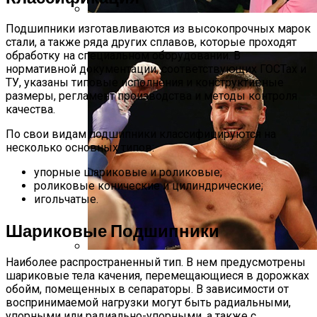
Подшипники изготавливаются из высокопрочных марок
Уилл Смит Обнял Месси На Игре МЛС
стали, а также ряда других сплавов, которые проходят
обработку на специальном оборудовании. В
нормативной документации, соответствующих ГОСТах и
ТУ, указаны типовые исполнения и конструктивные
размеры, регламент производства и методы контроля
качества.
По свои видам подшипники классифицируются на
несколько основных типов:
упорные шариковые и роликовые;
роликовые конические и цилиндрические;
игольчатые.
Шариковые Подшипники
Наиболее распространенный тип. В нем предусмотрены
Гвоздик Поборется За Титул
шариковые тела качения, перемещающиеся в дорожках
Временного Чемпиона
обойм, помещенных в сепараторы. В зависимости от
воспринимаемой нагрузки могут быть радиальными,
упорными или радиально-упорными, а также с