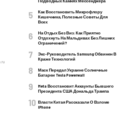
Подводных Камнях Мессенджера
Как Восстановить Микрофлору
Кишечника, Полезные Советы Для
Всех
На Отдых Без Виз: Как Приятно
Отдохнуть На Мальдивах Без Лишних
Ограничений?
Экс-Руководитель Samsung Обвинен В
Краже Технологий
.ru
Маск Передал Украине Солнечные
Батареи Tesla Powerwall
Meta Восстановит Аккаунты Бывшего
Президента США Дональда Трампа
Власти Китая Рассказали О Взломе
IPhone