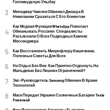
Голливудскую Улыбку
Менеджер Чжилея Обвинил Джошуа В
Нежелании Сразиться С Его Клиентом
Как Модная Функция WhatsApp Помогает
Обманывать Россиян: Специалисты
Разъяснили О Всех Подводных Камнях
Мессенджера
Как Восстановить Микрофлору Кишечника,
Полезные Советы Для Всех
На Отдых Без Виз: Как Приятно Отдохнуть На
Мальдивах Без Лишних Ограничений?
Экс-Руководитель Samsung Обвинен В Краже
Технологий
Маск Передал Украине Солнечные Батареи Tesla
Powerwall
Meta Восстановит Аккаунты Бывшего