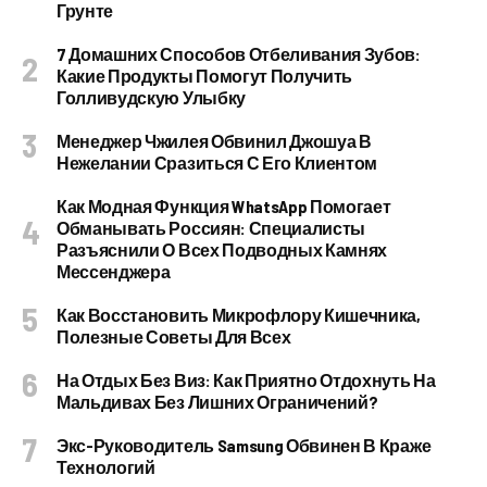
Грунте
7 Домашних Способов Отбеливания Зубов:
Какие Продукты Помогут Получить
Голливудскую Улыбку
Менеджер Чжилея Обвинил Джошуа В
Нежелании Сразиться С Его Клиентом
Как Модная Функция WhatsApp Помогает
Обманывать Россиян: Специалисты
Разъяснили О Всех Подводных Камнях
Мессенджера
Как Восстановить Микрофлору Кишечника,
Полезные Советы Для Всех
На Отдых Без Виз: Как Приятно Отдохнуть На
Мальдивах Без Лишних Ограничений?
Экс-Руководитель Samsung Обвинен В Краже
Технологий