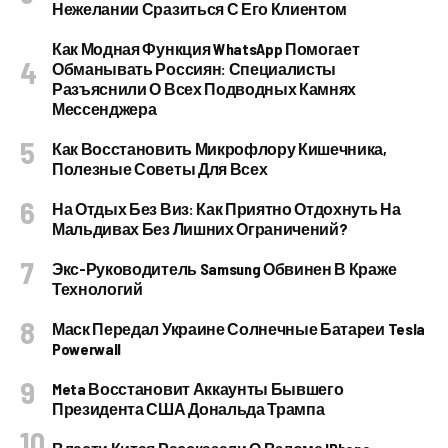
Нежелании Сразиться С Его Клиентом
Как Модная Функция WhatsApp Помогает
Обманывать Россиян: Специалисты
Разъяснили О Всех Подводных Камнях
Мессенджера
Как Восстановить Микрофлору Кишечника,
Полезные Советы Для Всех
На Отдых Без Виз: Как Приятно Отдохнуть На
Мальдивах Без Лишних Ограничений?
Экс-Руководитель Samsung Обвинен В Краже
Технологий
Маск Передал Украине Солнечные Батареи Tesla
Powerwall
Meta Восстановит Аккаунты Бывшего
Президента США Дональда Трампа