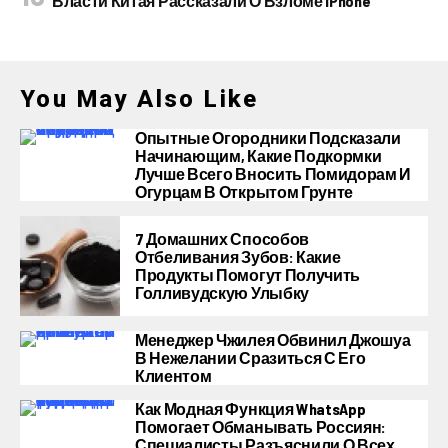
Власти Китая Рассказали О Взломе IPhone
You May Also Like
Опытные Огородники Подсказали
Начинающим, Какие Подкормки
Лучше Всего Вносить Помидорам И
Огурцам В Открытом Грунте
7 Домашних Способов
Отбеливания Зубов: Какие
Продукты Помогут Получить
Голливудскую Улыбку
Менеджер Чжилея Обвинил Джошуа
В Нежелании Сразиться С Его
Клиентом
Как Модная Функция WhatsApp
Помогает Обманывать Россиян:
Специалисты Разъяснили О Всех