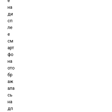
е
на
ди
сп
ле
е
см
арт
фо
на
ото
бр
аж
ала
сь
на
дп