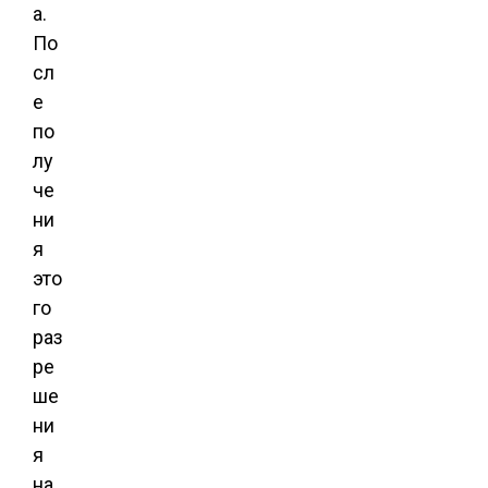
а.
По
сл
е
по
лу
че
ни
я
это
го
раз
ре
ше
ни
я
на