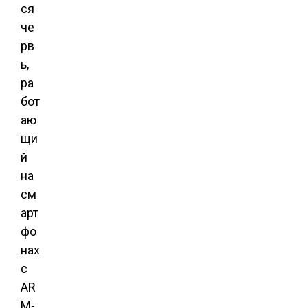
ся
че
рв
ь,
ра
бот
аю
щи
й
на
см
арт
фо
нах
с
AR
M-