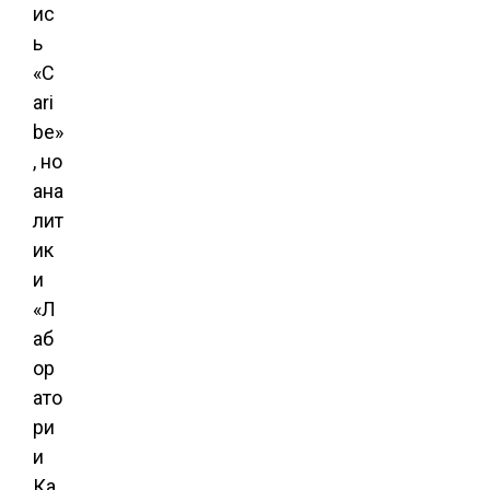
ис
ь
«C
ari
be»
, но
ана
лит
ик
и
«Л
аб
ор
ато
ри
и
Ка