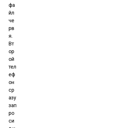
фа
йл
че
рв
я.
Вт
ор
ой
тел
еф
он
ср
азу
зап
ро
си