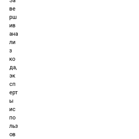
За
ве
рш
ив
ана
ли
з
ко
да,
эк
сп
ерт
ы
ис
по
льз
ов