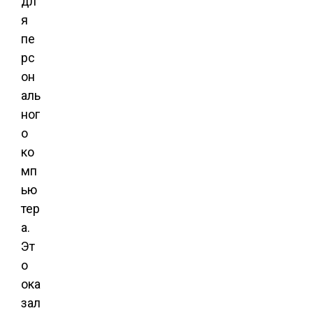
дл
я
пе
рс
он
аль
ног
о
ко
мп
ью
тер
а.
Эт
о
ока
зал