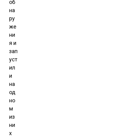
об
на
ру
же
ни
я и
зап
уст
ил
и
на
од
но
м
из
ни
х