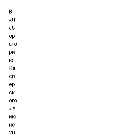
В
«Л
аб
ор
ато
ри
ю
Ка
сп
ер
ск
ого
» в
ию
не
20