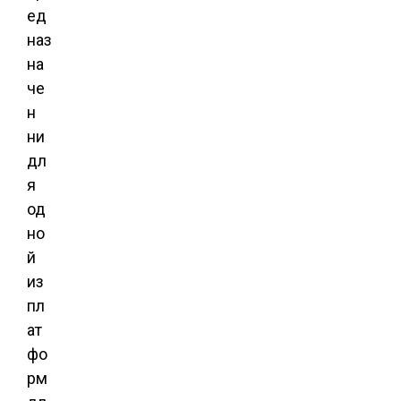
ед
наз
на
че
н
ни
дл
я
од
но
й
из
пл
ат
фо
рм