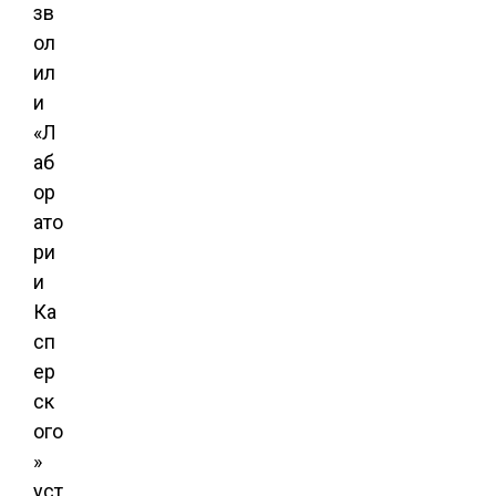
зв
ол
ил
и
«Л
аб
ор
ато
ри
и
Ка
сп
ер
ск
ого
»
уст