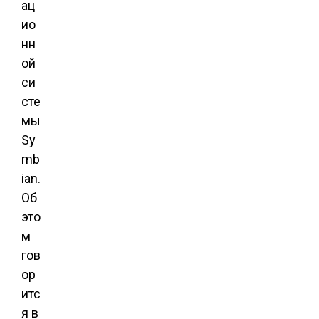
ац
ио
нн
ой
си
сте
мы
Sy
mb
ian.
Об
это
м
гов
ор
итс
я в