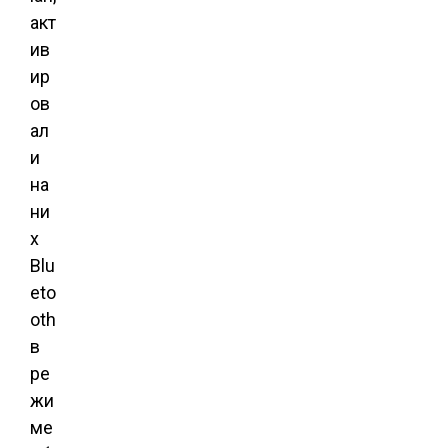
акт
ив
ир
ов
ал
и
на
ни
х
Blu
eto
oth
в
ре
жи
ме