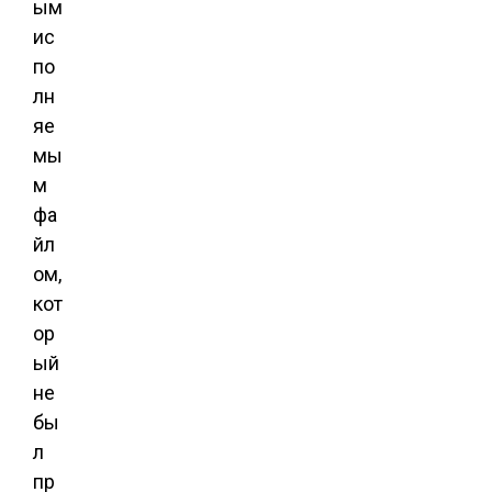
ым
ис
по
лн
яе
мы
м
фа
йл
ом,
кот
ор
ый
не
бы
л
пр