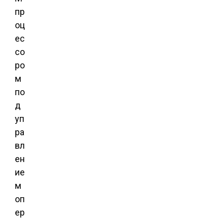
пр
оц
ес
со
ро
м
по
д
уп
ра
вл
ен
ие
м
оп
ер