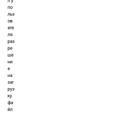
л у
по
льз
ов
ате
ля
раз
ре
ше
ни
е
на
заг
руз
ку
фа
йл