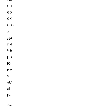
сп
ер
ск
ого
»
да
ли
че
рв
ю
им
я
«C
abi
r».