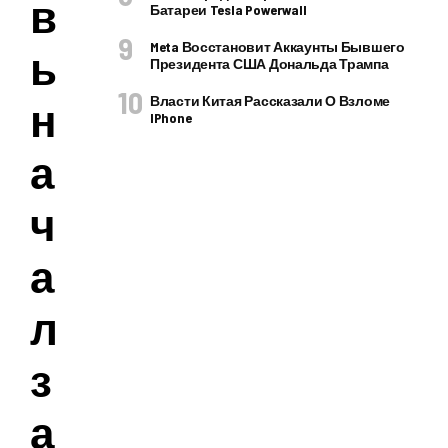
в
Батареи Tesla Powerwall
Meta Восстановит Аккаунты Бывшего
ь
Президента США Дональда Трампа
Власти Китая Рассказали О Взломе
н
IPhone
а
ч
а
л
з
а