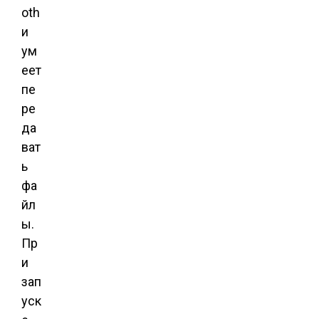
oth
и
ум
еет
пе
ре
да
ват
ь
фа
йл
ы.
Пр
и
зап
уск