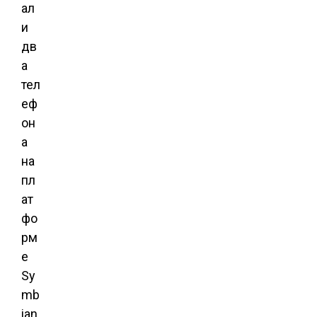
ал
и
дв
а
тел
еф
он
а
на
пл
ат
фо
рм
е
Sy
mb
ian,