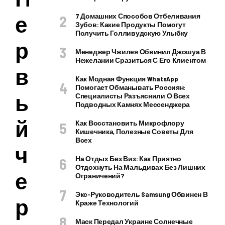
е
7 Домашних Способов Отбеливания
Зубов: Какие Продукты Помогут
Получить Голливудскую Улыбку
р
Менеджер Чжилея Обвинил Джошуа В
Нежелании Сразиться С Его Клиентом
в
Как Модная Функция WhatsApp
Помогает Обманывать Россиян:
ы
Специалисты Разъяснили О Всех
Подводных Камнях Мессенджера
й
Как Восстановить Микрофлору
Кишечника, Полезные Советы Для
Всех
ч
На Отдых Без Виз: Как Приятно
Отдохнуть На Мальдивах Без Лишних
е
Ограничений?
Экс-Руководитель Samsung Обвинен В
р
Краже Технологий
Маск Передал Украине Солнечные