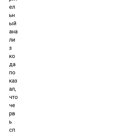
ел
ьн
ый
ана
ли
з
ко
да
по
каз
ал,
что
че
рв
ь
сп