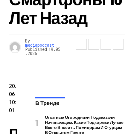
Лет Назад
By
mediapodcast
Published
19.05
.2026
20.
06
10:
В Тренде
01
Опытные Огородники Подсказали
Начинающим, Какие Подкормки Лучше
П
Всего Вносить Помидорам И Огурцам
В Открытом Грунте