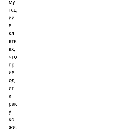
му
тац
ии
в
кл
етк
ах,
что
пр
ив
од
ит
к
рак
у
ко
жи.