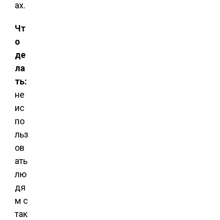
ах.
Чт
о
де
ла
ть:
не
ис
по
льз
ов
ать
лю
дя
м с
так