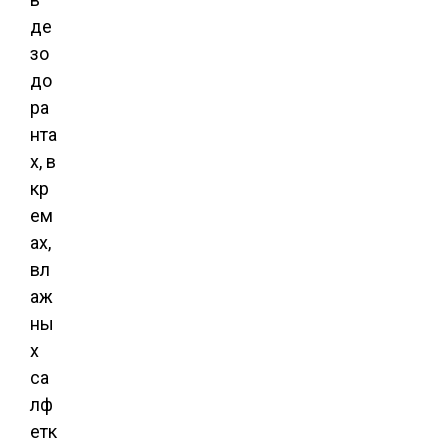
де
зо
до
ра
нта
х, в
кр
ем
ах,
вл
аж
ны
х
са
лф
етк