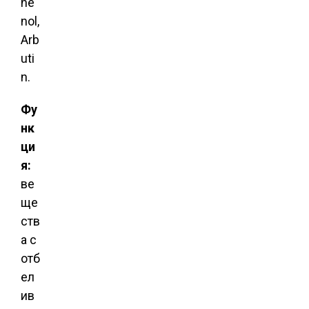
he
nol,
Arb
uti
n.
Фу
нк
ци
я:
ве
ще
ств
а с
отб
ел
ив