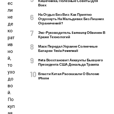
Кишечника, Полезные Советы Для
ес
Всех
ли
На Отдых Без Виз: Как Приятно
не
Отдохнуть На Мальдивах Без Лишних
Ограничений?
де
ко
Экс-Руководитель Samsung Обвинен В
Краже Технологий
рат
ив
Маск Передал Украине Солнечные
Батареи Tesla Powerwall
но
й,
Meta Восстановит Аккаунты Бывшего
Президента США Дональда Трампа
то
ухо
Власти Китая Рассказали О Взломе
IPhone
до
во
й.
По
куп
ая