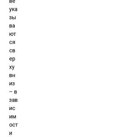
ве
ука
зы
ва
ют
ся
св
ер
ху
вн
из
– в
зав
ис
им
ост
и