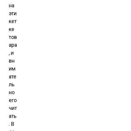
на
эти
кет
ке
тов
ара
, и
вн
им
ате
ль
но
его
чит
ать
. В