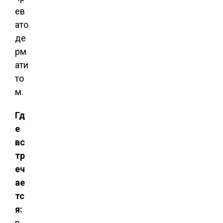
ев
ато
де
рм
ати
то
м.
Гд
е
вс
тр
еч
ае
тс
я:
в