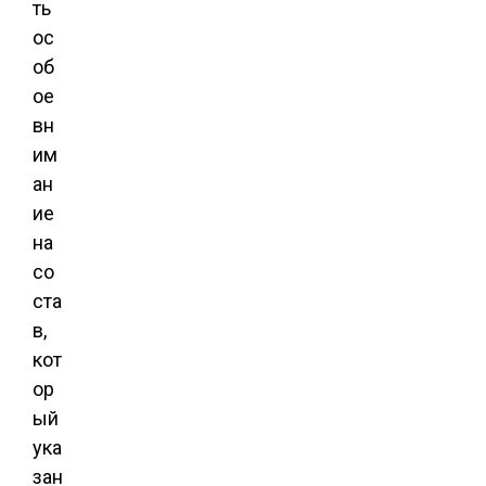
ть
ос
об
ое
вн
им
ан
ие
на
со
ста
в,
кот
ор
ый
ука
зан