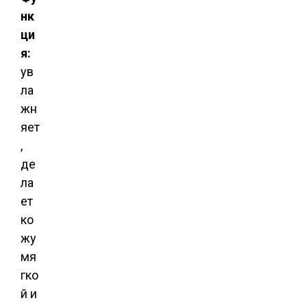
нк
ци
я:
ув
ла
жн
яет
,
де
ла
ет
ко
жу
мя
гко
й и