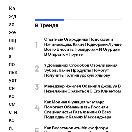
Ка
жд
ая
В Тренде
же
Опытные Огородники Подсказали
нщ
Начинающим, Какие Подкормки Лучше
ин
Всего Вносить Помидорам И Огурцам
В Открытом Грунте
а
по
7 Домашних Способов Отбеливания
Зубов: Какие Продукты Помогут
льз
Получить Голливудскую Улыбку
ует
Менеджер Чжилея Обвинил Джошуа В
ся
Нежелании Сразиться С Его Клиентом
ко
Как Модная Функция WhatsApp
см
Помогает Обманывать Россиян:
ети
Специалисты Разъяснили О Всех
Подводных Камнях Мессенджера
ко
й,
Как Восстановить Микрофлору