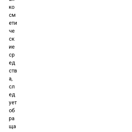
ко
см
ети
че
ск
ие
ср
ед
ств
а,
сл
ед
ует
об
ра
ща