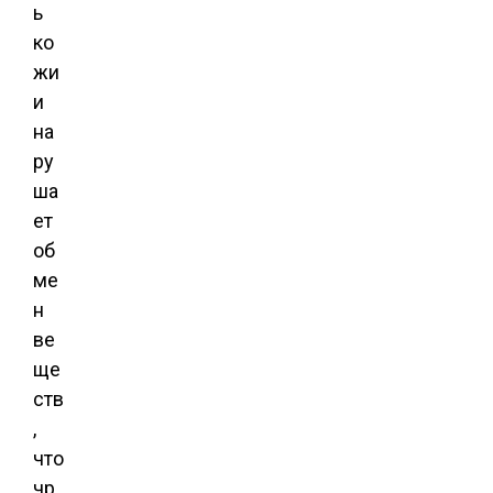
ь
ко
жи
и
на
ру
ша
ет
об
ме
н
ве
ще
ств
,
что
чр