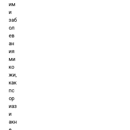
им
и
заб
ол
ев
ан
ия
ми
ко
жи,
как
пс
ор
иаз
и
акн
е.