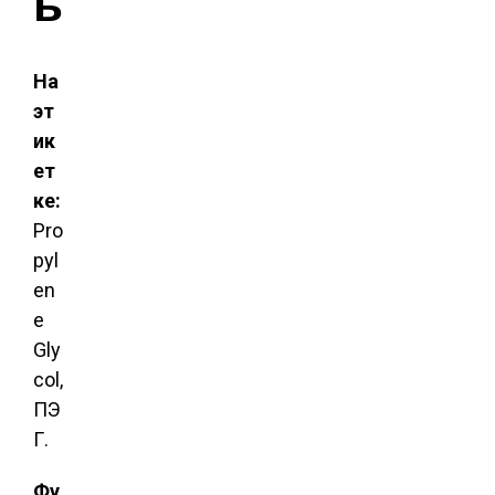
ь
На
эт
ик
ет
ке:
Pro
pyl
en
e
Gly
col,
ПЭ
Г.
Фу