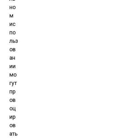
но
м
ис
по
льз
ов
ан
ии
мо
гут
пр
ов
оц
ир
ов
ать