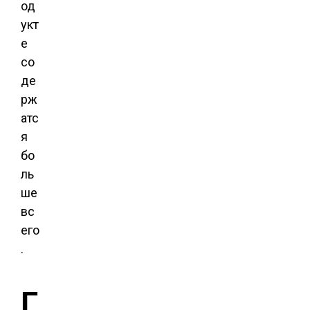
од
укт
е
со
де
рж
атс
я
бо
ль
ше
вс
его
.
Г