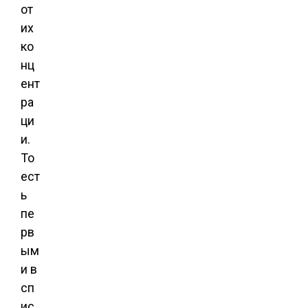
от
их
ко
нц
ент
ра
ци
и.
То
ест
ь
пе
рв
ым
и в
сп
ис