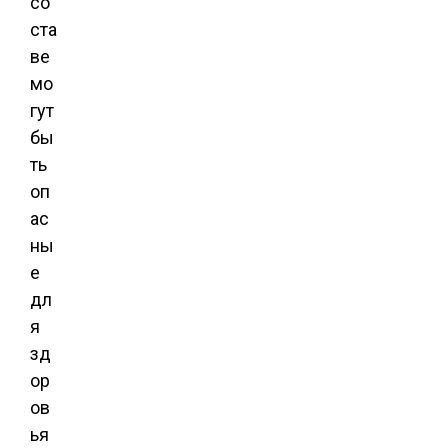
со
ста
ве
мо
гут
бы
ть
оп
ас
ны
е
дл
я
зд
ор
ов
ья