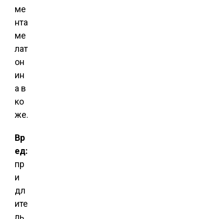
ме
нта
ме
лат
он
ин
а в
ко
же.
Вр
ед:
пр
и
дл
ите
ль