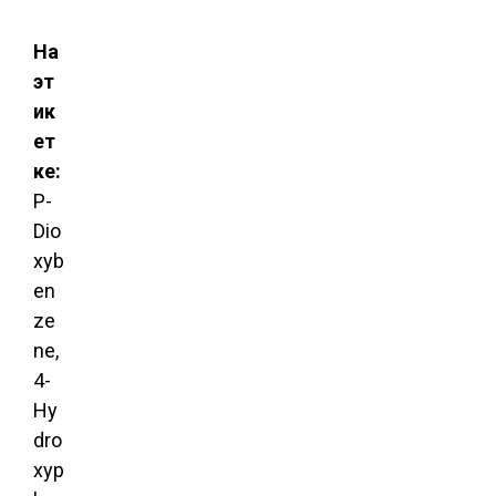
На
эт
ик
ет
ке:
P-
Dio
xyb
en
ze
ne,
4-
Hy
dro
xyp