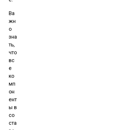
Ва
жн
о
зна
ть,
что
вс
е
ко
мп
он
ент
ы в
со
ста