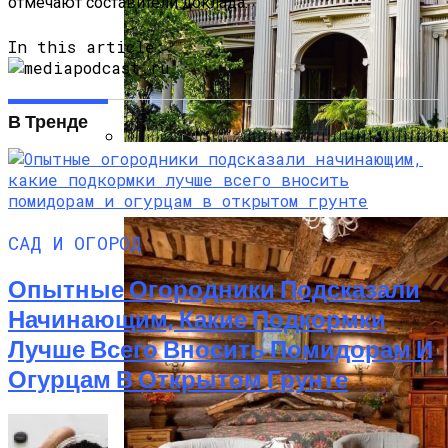
отмечают составители доклада.
In this article:
В Тренде
Дом В Викторианском Стиле: История,
Особенности И Типы Сооружений
САД И ОГОРОД
Опытные Огородники Подсказали
Начинающим, Какие Подкормки
Лучше Всего Вносить Помидорам И
Огурцам В Открытом Грунте