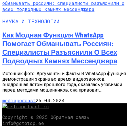
НАУКА И ТЕХНОЛОГИИ
Как Модная Функция WhatsApp
Помогает Обманывать Россиян:
Специалисты Разъяснили О Всех
Подводных Камнях Мессенджера
Источник фото: Аргументы и Факты В WhatsApp функция
демонстрации экрана во время видеозвонков,
внедренная летом прошлого года, оказалась уязвимой
перед методами мошенников, она приводит...
mediapodcast
25.04.2024
Copyright © 2025 Обратная связь
info@gototop.ee