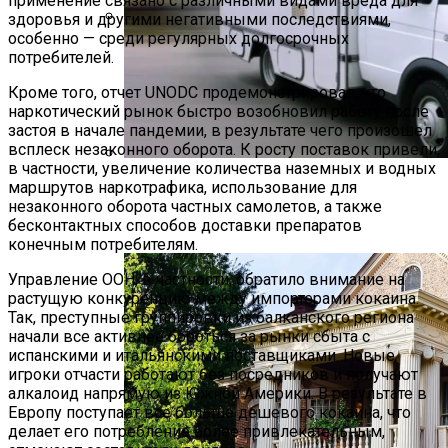
применение связано с различными видами вреда для
здоровья и другими негативными последствиями,
особенно — среди регулярных долгосрочных
Растения-Вампиры: 15 Популярных
потребителей.
Домашних Цветов, Которые Крадут
Ваше Здоровье День За Днем
Кроме того, отчет UNODC продемонстрировал, что
наркотический рынок быстро возобновил работу после
застоя в начале пандемии, в результате чего произошел
всплеск незаконного оборота. К росту поставок привели,
в частности, увеличение количества наземных и водных
Дом На Колесах Своими Руками Из
маршрутов наркотрафика, использование для
незаконного оборота частных самолетов, а также
Фургона ГАЗель: Пошаговый Гайд С
бесконтактных способов доставки препаратов
Фото
конечным потребителям.
Управление ООН, в частности, обратило внимание на
растущую конкуренцию между импортерами кокаина.
Так, преступные группировки из балканского региона
начали все активнее бороться за рынки сбыта с
испанскими и итальянскими поставщиками. Новые
игроки отчасти работают без посредников и получают
алкалоид напрямую из Южной Америки. В результате в
Европу поступает все больше дешевого кокаина, что
делает его потребление более привлекательным,