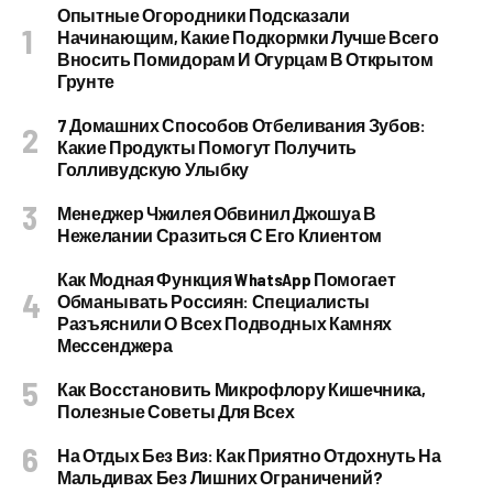
Опытные Огородники Подсказали
Начинающим, Какие Подкормки Лучше Всего
Вносить Помидорам И Огурцам В Открытом
Грунте
7 Домашних Способов Отбеливания Зубов:
Какие Продукты Помогут Получить
Голливудскую Улыбку
Менеджер Чжилея Обвинил Джошуа В
Нежелании Сразиться С Его Клиентом
Как Модная Функция WhatsApp Помогает
Обманывать Россиян: Специалисты
Разъяснили О Всех Подводных Камнях
Мессенджера
Как Восстановить Микрофлору Кишечника,
Полезные Советы Для Всех
На Отдых Без Виз: Как Приятно Отдохнуть На
Мальдивах Без Лишних Ограничений?