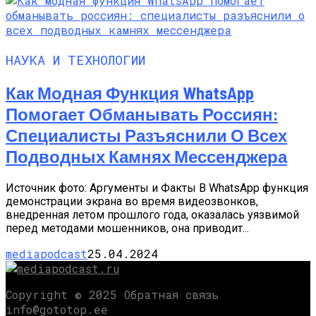
НАУКА И ТЕХНОЛОГИИ
Как Модная Функция WhatsApp
Помогает Обманывать Россиян:
Специалисты Разъяснили О Всех
Подводных Камнях Мессенджера
Источник фото: Аргументы и Факты В WhatsApp функция
демонстрации экрана во время видеозвонков,
внедренная летом прошлого года, оказалась уязвимой
перед методами мошенников, она приводит...
mediapodcast
25.04.2024
Copyright © 2025 Обратная связь
info@gototop.ee