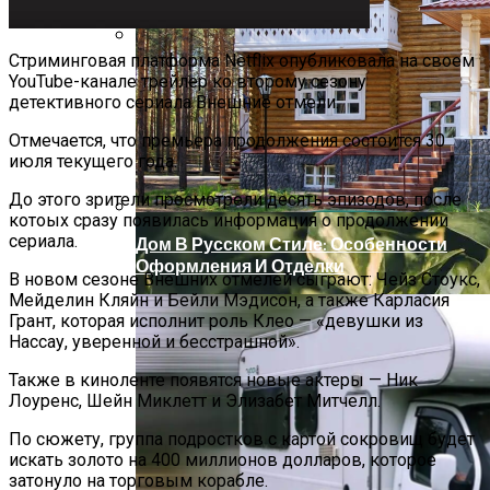
Стриминговая платформа Netflix опубликовала на своем
Артезианская, Минеральная,
YouTube-канале трейлер ко второму сезону
Родниковая, Талая: В Чем Разница И
детективного сериала Внешние отмели.
Какую Воду Лучше Выбрать Для Питья
Отмечается, что премьера продолжения состоится 30
июля текущего года.
До этого зрители просмотрели десять эпизодов, после
котоых сразу появилась информация о продолжении
сериала.
Дом В Русском Стиле: Особенности
Оформления И Отделки
В новом сезоне Внешних отмелей сыграют: Чейз Стоукс,
Мейделин Кляйн и Бейли Мэдисон, а также Карласия
Грант, которая исполнит роль Клео — «девушки из
Нассау, уверенной и бесстрашной».
Также в киноленте появятся новые актеры — Ник
Лоуренс, Шейн Миклетт и Элизабет Митчелл.
По сюжету, группа подростков с картой сокровищ будет
искать золото на 400 миллионов долларов, которое
затонуло на торговым корабле.