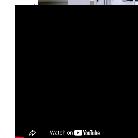
Растения-Вампиры: 15 Популярных
Домашних Цветов, Которые Крадут
Ваше Здоровье День За Днем
Дом На Колесах Своими Руками Из
Фургона ГАЗель: Пошаговый Гайд С
Фото