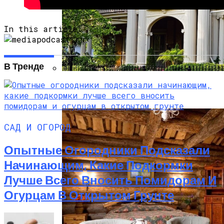
In this article:
В Тренде
Дом В Викторианском Стиле: История,
Особенности И Типы Сооружений
САД И ОГОРОД
Опытные Огородники Подсказали
Начинающим, Какие Подкормки
Лучше Всего Вносить Помидорам И
Огурцам В Открытом Грунте