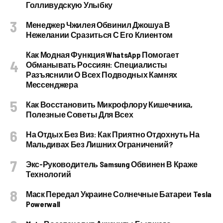
Голливудскую Улыбку
Менеджер Чжилея Обвинил Джошуа В
Нежелании Сразиться С Его Клиентом
Как Модная Функция WhatsApp Помогает
Обманывать Россиян: Специалисты
Разъяснили О Всех Подводных Камнях
Мессенджера
Как Восстановить Микрофлору Кишечника,
Полезные Советы Для Всех
На Отдых Без Виз: Как Приятно Отдохнуть На
Мальдивах Без Лишних Ограничений?
Экс-Руководитель Samsung Обвинен В Краже
Технологий
Маск Передал Украине Солнечные Батареи Tesla
Powerwall