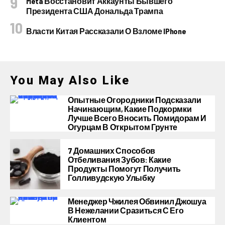
Meta Восстановит Аккаунты Бывшего
Президента США Дональда Трампа
Власти Китая Рассказали О Взломе IPhone
You May Also Like
Опытные Огородники Подсказали
Начинающим, Какие Подкормки
Лучше Всего Вносить Помидорам И
Огурцам В Открытом Грунте
7 Домашних Способов
Отбеливания Зубов: Какие
Продукты Помогут Получить
Голливудскую Улыбку
Менеджер Чжилея Обвинил Джошуа
В Нежелании Сразиться С Его
Клиентом