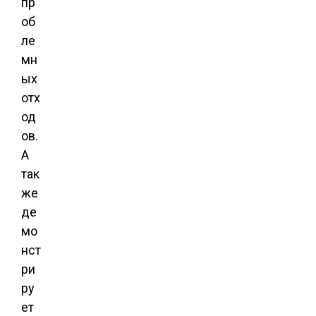
пр
об
ле
мн
ых
отх
од
ов.
А
так
же
де
мо
нст
ри
ру
ет