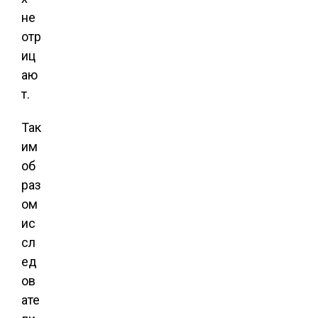
не
отр
иц
аю
т.
Так
им
об
раз
ом
ис
сл
ед
ов
ате