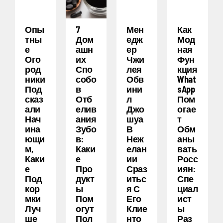
Опы
7
Мен
Как
Тны
Дом
Едж
Мод
Е
Ашн
Ер
Ная
Ого
Их
Чжи
Фун
Род
Спо
Лея
Кция
Ники
Собо
Обв
What
Под
В
Ини
SApp
Сказ
Отб
Л
Пом
Али
Елив
Джо
Огае
Нач
Ания
Шуа
Т
Ина
Зубо
В
Обм
Ющи
В:
Неж
Аны
М,
Каки
Елан
Вать
Каки
Е
Ии
Росс
Е
Про
Сраз
Иян:
Под
Дукт
Итьс
Спе
Кор
Ы
Я С
Циал
Мки
Пом
Его
Ист
Луч
Огут
Клие
Ы
Ше
Пол
Нто
Раз