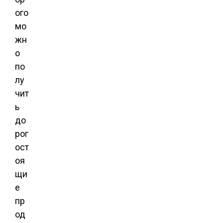
ого
мо
жн
о
по
лу
чит
ь
до
рог
ост
оя
щи
е
пр
од