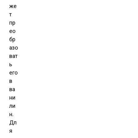
же
т
пр
ео
бр
азо
ват
ь
его
в
ва
ни
ли
н.
Дл
я