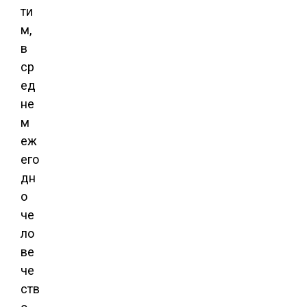
ти
м,
в
ср
ед
не
м
еж
его
дн
о
че
ло
ве
че
ств