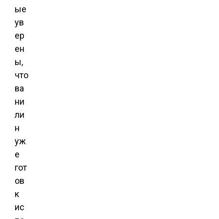
ые
ув
ер
ен
ы,
что
ва
ни
ли
н
уж
е
гот
ов
к
ис