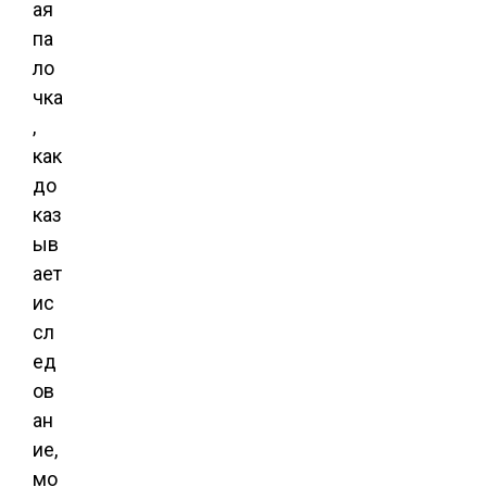
ая
па
ло
чка
,
как
до
каз
ыв
ает
ис
сл
ед
ов
ан
ие,
мо