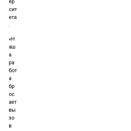
ер
сит
ета
.
«Н
аш
а
ра
бот
а
бр
ос
ает
вы
зо
в