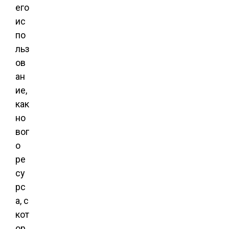
его
ис
по
льз
ов
ан
ие,
как
но
вог
о
ре
су
рс
а, с
кот
ор