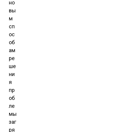
но
вы
м
сп
ос
об
ам
ре
ше
ни
я
пр
об
ле
мы
заг
ря