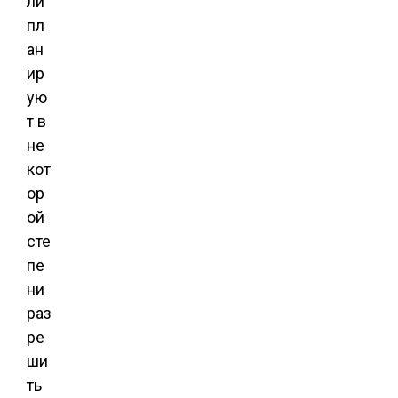
ли
пл
ан
ир
ую
т в
не
кот
ор
ой
сте
пе
ни
раз
ре
ши
ть