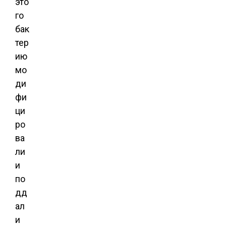
это
го
бак
тер
ию
мо
ди
фи
ци
ро
ва
ли
и
по
дд
ал
и