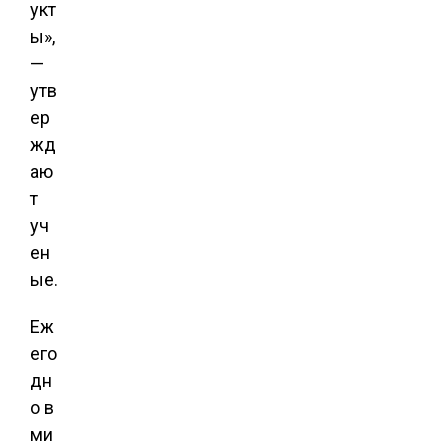
укт
ы»,
—
утв
ер
жд
аю
т
уч
ен
ые.
Еж
его
дн
о в
ми