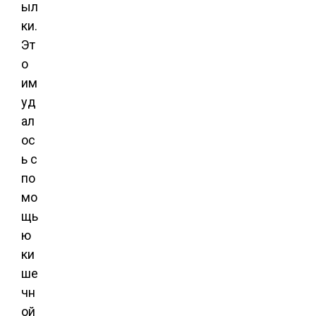
ыл
ки.
Эт
о
им
уд
ал
ос
ь с
по
мо
щь
ю
ки
ше
чн
ой