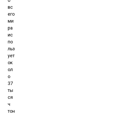
о
вс
его
ми
ра
ис
по
льз
ует
ок
ол
о
37
ты
ся
ч
тон