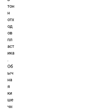
тон
н
отх
од
ов
пл
аст
ика
.
Об
ыч
на
я
ки
ше
чн