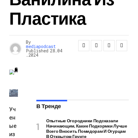
Пластика
By
mediapodcast
Published
28.04
.2024
В Тренде
Уч
ен
Опытные Огородники Подсказали
ые
Начинающим, Какие Подкормки Лучше
Всего Вносить Помидорам И Огурцам
из
В Открытом Грунте