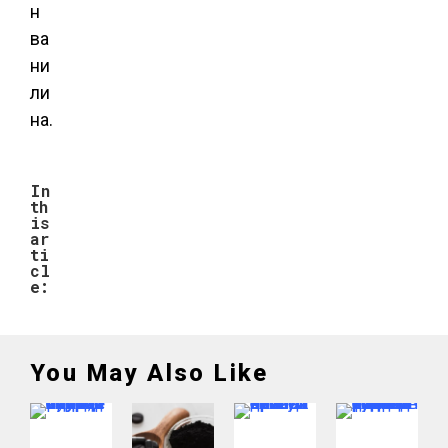
н
ва
ни
ли
на.
In
th
is
ar
ti
cl
e:
You May Also Like