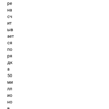
ре
на
сч
ит
ыв
ает
ся
по
ря
дк
а
50
ми
лл
ио
но
в