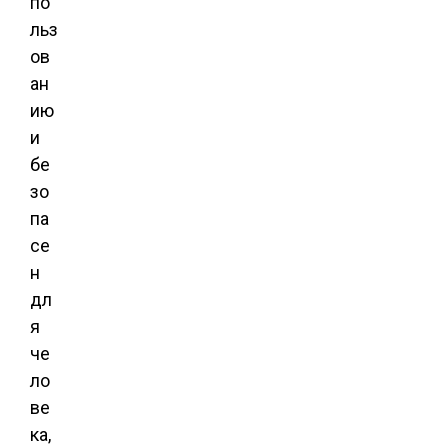
по
льз
ов
ан
ию
и
бе
зо
па
се
н
дл
я
че
ло
ве
ка,