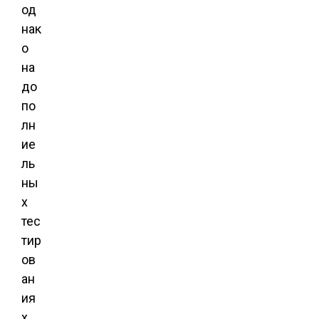
од
нак
о
на
до
по
лн
ие
ль
ны
х
тес
тир
ов
ан
ия
х