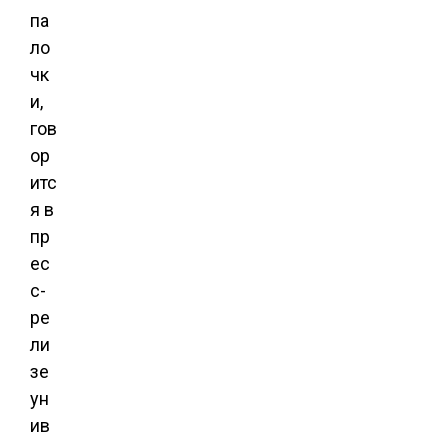
па
ло
чк
и,
гов
ор
итс
я в
пр
ес
с-
ре
ли
зе
ун
ив