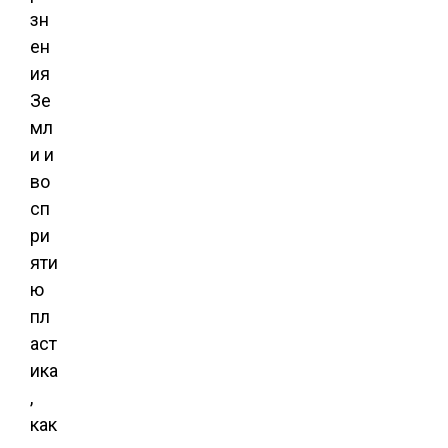
зн
ен
ия
Зе
мл
и и
во
сп
ри
яти
ю
пл
аст
ика
,
как