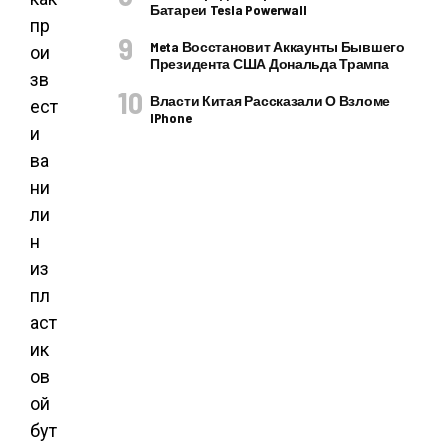
Батареи Tesla Powerwall
пр
Meta Восстановит Аккаунты Бывшего
ои
Президента США Дональда Трампа
зв
Власти Китая Рассказали О Взломе
ест
IPhone
и
ва
ни
ли
н
из
пл
аст
ик
ов
ой
бут