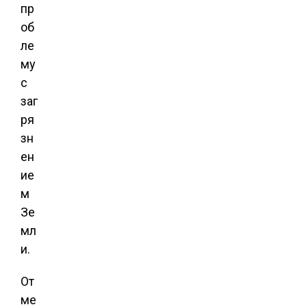
пр
об
ле
му
с
заг
ря
зн
ен
ие
м
Зе
мл
и.
От
ме