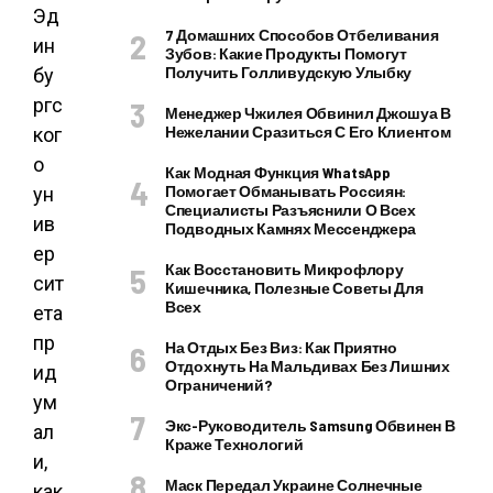
Эд
7 Домашних Способов Отбеливания
ин
Зубов: Какие Продукты Помогут
Получить Голливудскую Улыбку
бу
ргс
Менеджер Чжилея Обвинил Джошуа В
Нежелании Сразиться С Его Клиентом
ког
о
Как Модная Функция WhatsApp
Помогает Обманывать Россиян:
ун
Специалисты Разъяснили О Всех
ив
Подводных Камнях Мессенджера
ер
Как Восстановить Микрофлору
сит
Кишечника, Полезные Советы Для
Всех
ета
пр
На Отдых Без Виз: Как Приятно
Отдохнуть На Мальдивах Без Лишних
ид
Ограничений?
ум
Экс-Руководитель Samsung Обвинен В
ал
Краже Технологий
и,
Маск Передал Украине Солнечные
как