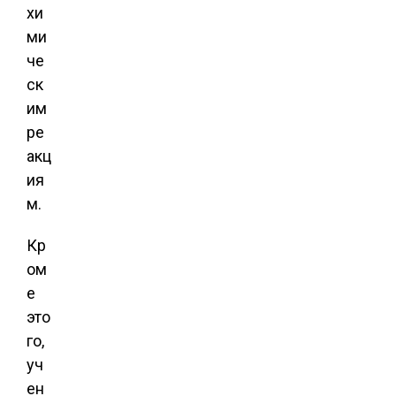
хи
ми
че
ск
им
ре
акц
ия
м.
Кр
ом
е
это
го,
уч
ен