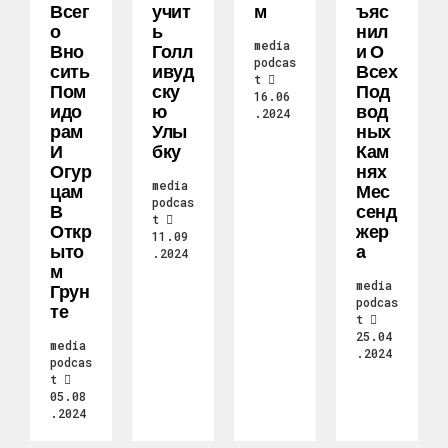
Всег
Учит
М
Ъяс
О
Ь
Нил
media
Вно
Голл
И О
podcas
Сить
Ивуд
Всех
t
Пом
Ску
Под
16.06
Идо
Ю
Вод
.2024
Рам
Улы
Ных
И
Бку
Кам
Огур
Нях
media
Цам
Мес
podcas
В
Сенд
t
Откр
Жер
11.09
Ыто
А
.2024
М
media
Грун
podcas
Те
t
25.04
media
.2024
podcas
t
05.08
.2024