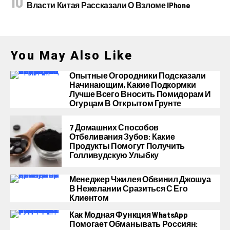
Власти Китая Рассказали О Взломе IPhone
You May Also Like
Опытные Огородники Подсказали
Начинающим, Какие Подкормки
Лучше Всего Вносить Помидорам И
Огурцам В Открытом Грунте
7 Домашних Способов
Отбеливания Зубов: Какие
Продукты Помогут Получить
Голливудскую Улыбку
Менеджер Чжилея Обвинил Джошуа
В Нежелании Сразиться С Его
Клиентом
Как Модная Функция WhatsApp
Помогает Обманывать Россиян: