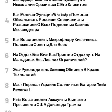
Нежелании Сразиться С Его Клиентом
Как Модная Функция WhatsApp Помогает
Обманывать Россиян: Специалисты
Разъяснили О Всех Подводных Камнях
Мессенджера
Как Восстановить Микрофлору Кишечника,
Полезные Советы Для Всех
На Отдых Без Виз: Как Приятно Отдохнуть На
Мальдивах Без Лишних Ограничений?
Экс-Руководитель Samsung Обвинен В Краже
Технологий
Маск Передал Украине Солнечные Батареи Tesla
Powerwall
Meta Восстановит Аккаунты Бывшего
Президента США Дональда Трампа