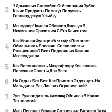
7 Домашних Способов Отбеливания Зубов:
Какие Продукты Помогут Получить
Голливудскую Улыбку
Менеджер Чжилея Обвинил Джошуа В
Нежелании Сразиться С Его Клиентом
Как Модная Функция WhatsApp Помогает
Обманывать Россиян: Специалисты
Разъяснили О Всех Подводных Камнях
Мессенджера
Как Восстановить Микрофлору Кишечника,
Полезные Советы Для Всех
На Отдых Без Виз: Как Приятно Отдохнуть На
Мальдивах Без Лишних Ограничений?
Экс-Руководитель Samsung Обвинен В Краже
Технологий
Маск Передал Украине Солнечные Батареи Tesla