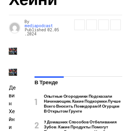
By
mediapodcast
Published
02.05
.2024
В Тренде
Де
ви
Опытные Огородники Подсказали
Начинающим, Какие Подкормки Лучше
н
Всего Вносить Помидорам И Огурцам
Хе
В Открытом Грунте
йн
7 Домашних Способов Отбеливания
и
Зубов: Какие Продукты Помогут