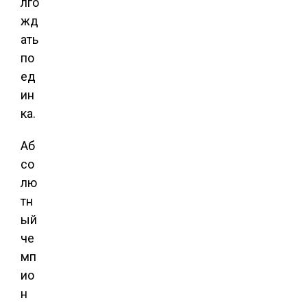
лго
жд
ать
по
ед
ин
ка.
Аб
со
лю
тн
ый
че
мп
ио
н