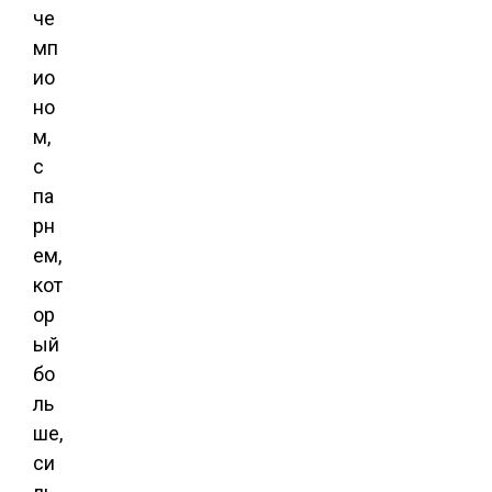
че
мп
ио
но
м,
с
па
рн
ем,
кот
ор
ый
бо
ль
ше,
си