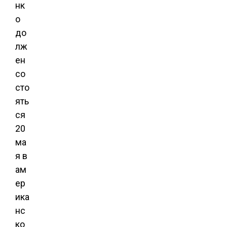
нк
о
до
лж
ен
со
сто
ять
ся
20
ма
я в
ам
ер
ика
нс
ко