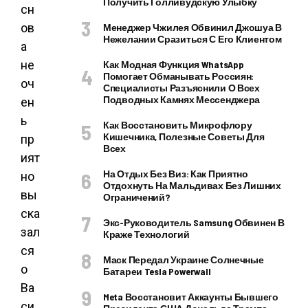
Получить Голливудскую Улыбку
сн
ов
Менеджер Чжилея Обвинил Джошуа В
Нежелании Сразиться С Его Клиентом
а
не
Как Модная Функция WhatsApp
Помогает Обманывать Россиян:
оч
Специалисты Разъяснили О Всех
Подводных Камнях Мессенджера
ен
ь
Как Восстановить Микрофлору
Кишечника, Полезные Советы Для
пр
Всех
ият
На Отдых Без Виз: Как Приятно
но
Отдохнуть На Мальдивах Без Лишних
вы
Ограничений?
ска
Экс-Руководитель Samsung Обвинен В
зал
Краже Технологий
ся
Маск Передал Украине Солнечные
о
Батареи Tesla Powerwall
Ва
Meta Восстановит Аккаунты Бывшего
си