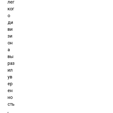
лег
ког
о
ди
ви
зи
он
а
вы
раз
ил
ув
ер
ен
но
сть
,