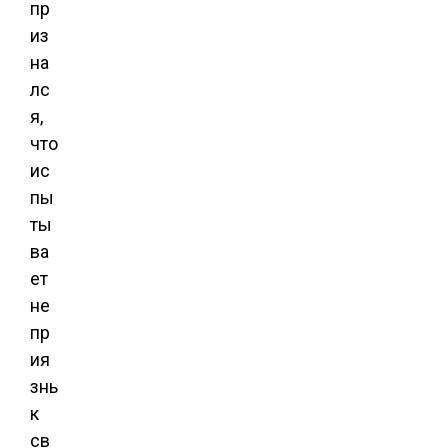
пр
из
на
лс
я,
что
ис
пы
ты
ва
ет
не
пр
ия
знь
к
св