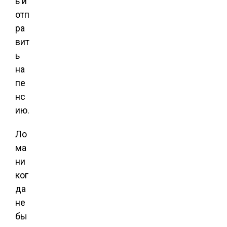
ь и
отп
ра
вит
ь
на
пе
нс
ию.
Ло
ма
ни
ког
да
не
бы