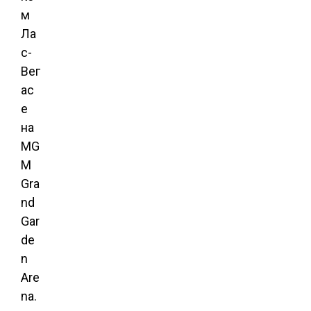
м
Ла
с-
Вег
ас
е
на
MG
M
Gra
nd
Gar
de
n
Are
na.