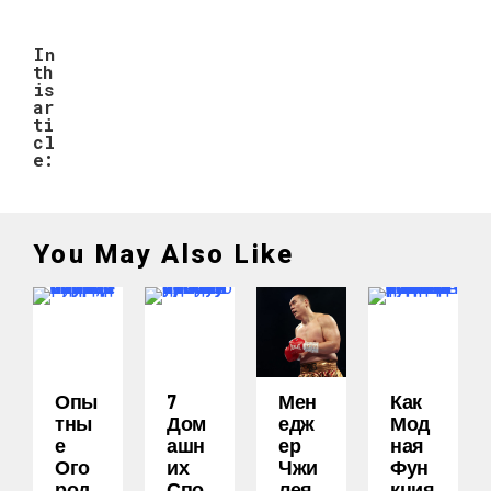
In
th
is
ar
ti
cl
e:
You May Also Like
Опы
7
Мен
Как
Тны
Дом
Едж
Мод
Е
Ашн
Ер
Ная
Ого
Их
Чжи
Фун
Род
Спо
Лея
Кция