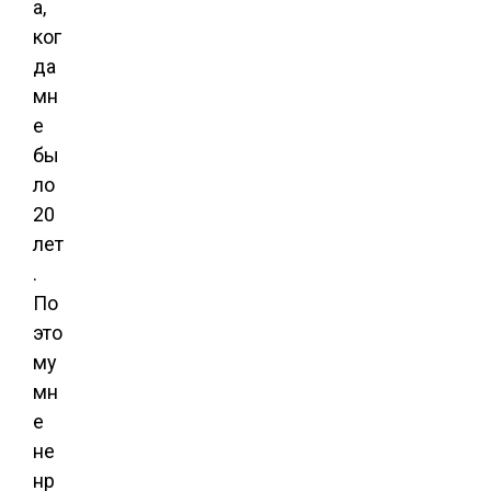
а,
ког
да
мн
е
бы
ло
20
лет
.
По
это
му
мн
е
не
нр