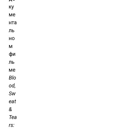
ку
ме
нта
ль
но
м
фи
ль
ме
Blo
od,
Sw
eat
&
Tea
rs: