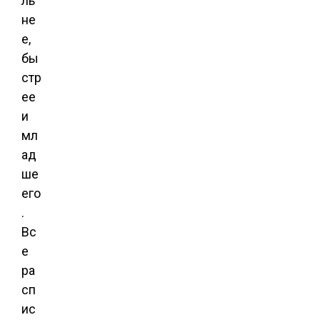
ль
не
е,
бы
стр
ее
и
мл
ад
ше
его
.
Вс
е
ра
сп
ис