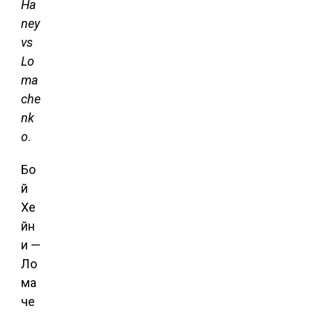
Ha
ney
vs
Lo
ma
che
nk
o
.
Бо
й
Хе
йн
и —
Ло
ма
че