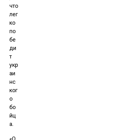
что
лег
ко
по
бе
ди
т
укр
аи
нс
ког
о
бо
йц
а.
«О