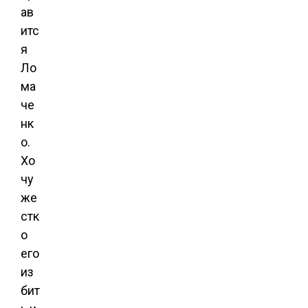
ав
итс
я
Ло
ма
че
нк
о.
Хо
чу
же
стк
о
его
из
бит