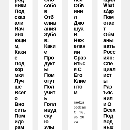
Ники
Собо
Обв
What
Под
В
Ини
SApp
Сказ
Отб
Л
Пом
Али
Елив
Джо
Огае
Нач
Ания
Шуа
Т
Ина
Зубо
В
Обм
Ющи
В:
Неж
Аны
М,
Каки
Елан
Вать
Каки
Е
Ии
Росс
Е
Про
Сраз
Иян:
Под
Дукт
Итьс
Спе
Кор
Ы
Я С
Циал
Мки
Пом
Его
Ист
Луч
Огут
Клие
Ы
Ше
Пол
Нто
Раз
Всег
Учит
М
Ъяс
О
Ь
Нил
media
Вно
Голл
И О
podcas
Сить
Ивуд
Всех
t
16.
Пом
Ску
Под
06.20
Идо
Ю
Вод
24
Рам
Улы
Ных