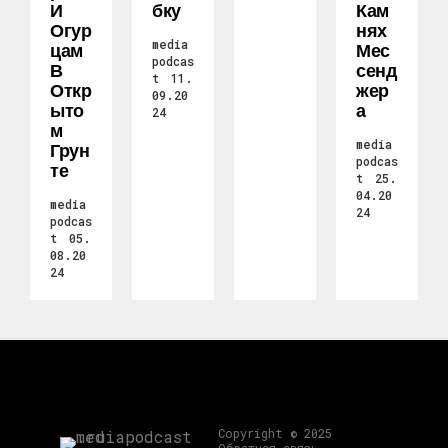
И
Бку
Кам
Огур
Нях
media
Цам
Мес
podcas
В
Сенд
t
11.
Откр
Жер
09.20
Ыто
А
24
М
media
Грун
podcas
Те
t
25.
04.20
media
24
podcas
t
05.
08.20
24
Copyright © 2025
Обратная связь