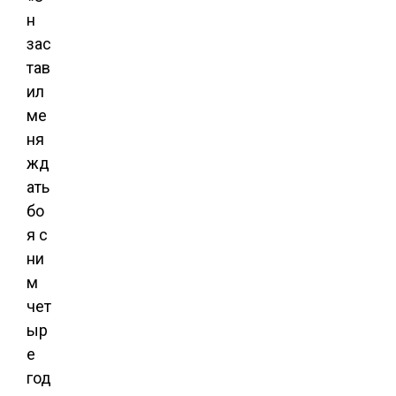
н
зас
тав
ил
ме
ня
жд
ать
бо
я с
ни
м
чет
ыр
е
год