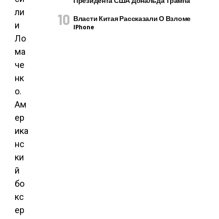
Президента США Дональда Трампа
ли
Власти Китая Рассказали О Взломе
и
IPhone
Ло
ма
че
нк
о.
Ам
ер
ика
нс
ки
й
бо
кс
ер