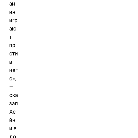
ан
ия
игр
аю
т
пр
оти
в
нег
о»,
—
ска
зал
Хе
йн
и в
до