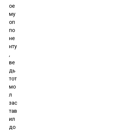
ое
му
оп
по
не
нту
,
ве
дь
тот
мо
л
зас
тав
ил
до