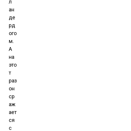
л
ан
де
рд
ого
м.
А
на
это
т
раз
он
ср
аж
ает
ся
с