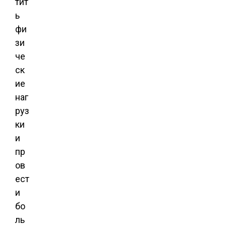
тит
ь
фи
зи
че
ск
ие
наг
руз
ки
и
пр
ов
ест
и
бо
ль