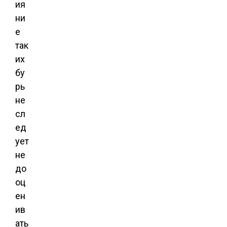
ия
ни
е
так
их
бу
рь
не
сл
ед
ует
не
до
оц
ен
ив
ать