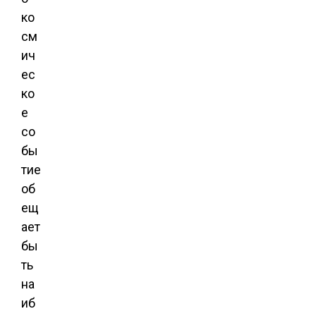
ко
см
ич
ес
ко
е
со
бы
тие
об
ещ
ает
бы
ть
на
иб