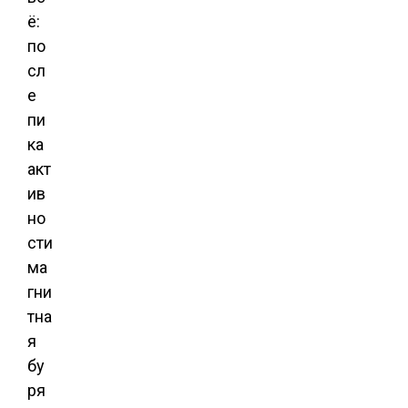
ё:
по
сл
е
пи
ка
акт
ив
но
сти
ма
гни
тна
я
бу
ря