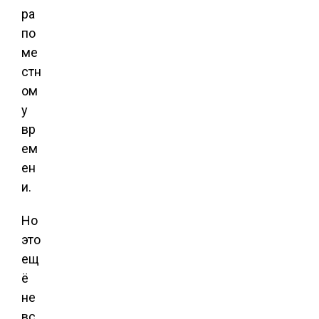
ра
по
ме
стн
ом
у
вр
ем
ен
и.
Но
это
ещ
ё
не
вс