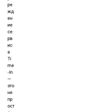
ре
жд
ен
ие
се
рв
ис
а
Ti
me
-In
—
это
не
пр
ост