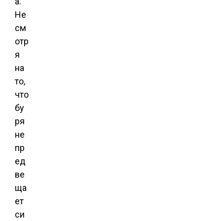
а.
Не
см
отр
я
на
то,
что
бу
ря
не
пр
ед
ве
ща
ет
си