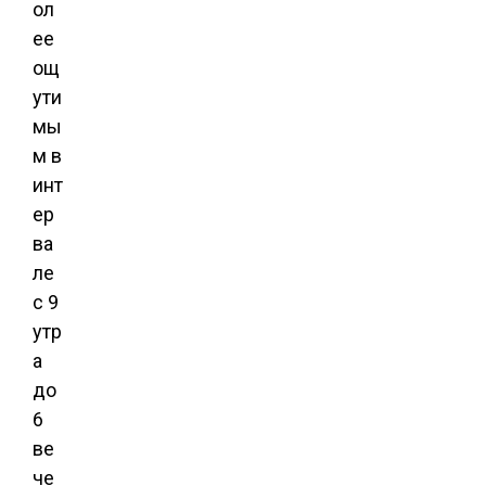
ол
ее
ощ
ути
мы
м в
инт
ер
ва
ле
с 9
утр
а
до
6
ве
че