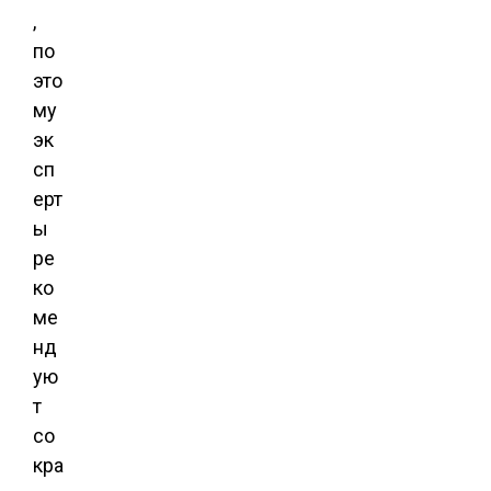
,
по
это
му
эк
сп
ерт
ы
ре
ко
ме
нд
ую
т
со
кра