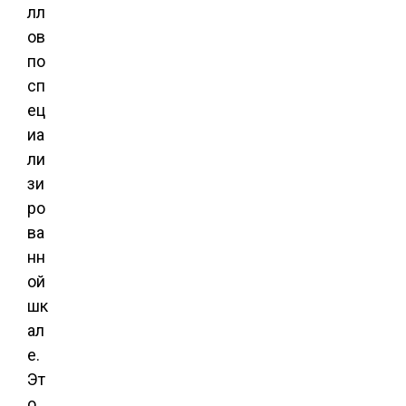
лл
ов
по
сп
ец
иа
ли
зи
ро
ва
нн
ой
шк
ал
е.
Эт
о