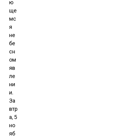
ю
ще
мс
я
не
бе
сн
ом
яв
ле
ни
и.
За
втр
а, 5
но
яб