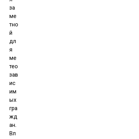
за
ме
тно
й
дл
я
ме
тео
зав
ис
им
ых
гра
жд
ан.
Вл