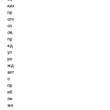
ких
пр
огн
оз
ов,
пр
ед
уп
ре
жд
ает
о
пр
иб
ли
жа