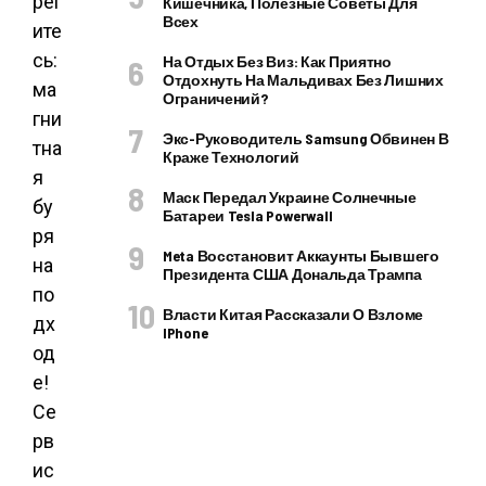
рег
Кишечника, Полезные Советы Для
Всех
ите
сь:
На Отдых Без Виз: Как Приятно
Отдохнуть На Мальдивах Без Лишних
ма
Ограничений?
гни
Экс-Руководитель Samsung Обвинен В
тна
Краже Технологий
я
Маск Передал Украине Солнечные
бу
Батареи Tesla Powerwall
ря
Meta Восстановит Аккаунты Бывшего
на
Президента США Дональда Трампа
по
Власти Китая Рассказали О Взломе
дх
IPhone
од
е!
Се
рв
ис