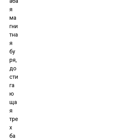
аба
я
ма
гни
тна
я
бу
ря,
до
сти
га
ю
ща
я
тре
х
ба