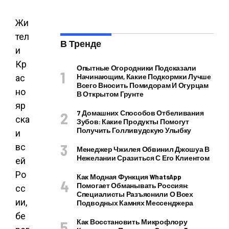
Жи
тел
В Тренде
и
Кр
Опытные Огородники Подсказали
Начинающим, Какие Подкормки Лучше
ас
Всего Вносить Помидорам И Огурцам
но
В Открытом Грунте
яр
7 Домашних Способов Отбеливания
ска
Зубов: Какие Продукты Помогут
Получить Голливудскую Улыбку
и
вс
Менеджер Чжилея Обвинил Джошуа В
Нежелании Сразиться С Его Клиентом
ей
Ро
Как Модная Функция WhatsApp
Помогает Обманывать Россиян:
сс
Специалисты Разъяснили О Всех
ии,
Подводных Камнях Мессенджера
бе
Как Восстановить Микрофлору