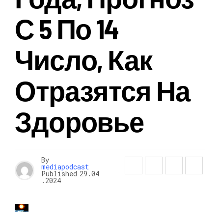
С 5 По 14
Число, Как
Отразятся На
Здоровье
By
mediapodcast
Published
29.04
.2024