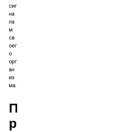
сиг
на
ла
м
св
оег
о
орг
ан
из
ма.
П
р