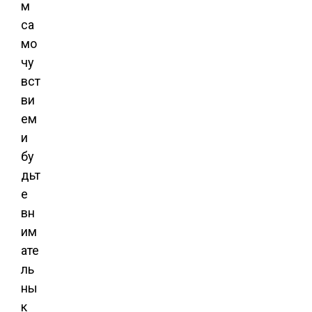
м
са
мо
чу
вст
ви
ем
и
бу
дьт
е
вн
им
ате
ль
ны
к