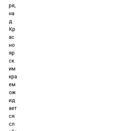
ря,
на
д
Кр
ас
но
яр
ск
им
кра
ем
ож
ид
ает
ся
сл