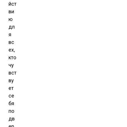
йст
ви
ю
дл
я
вс
ех,
кто
чу
вст
ву
ет
се
бя
по
дв
ер