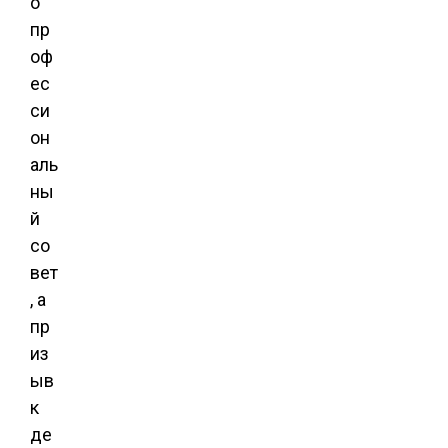
о
пр
оф
ес
си
он
аль
ны
й
со
вет
, а
пр
из
ыв
к
де