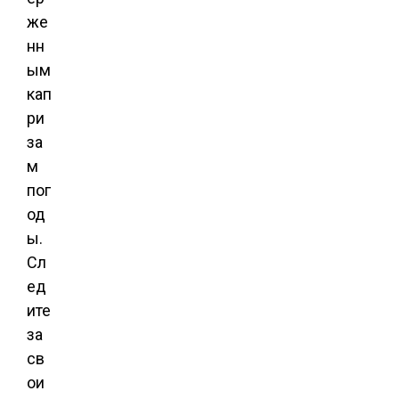
же
нн
ым
кап
ри
за
м
пог
од
ы.
Сл
ед
ите
за
св
ои