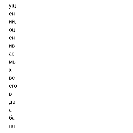
ущ
ен
ий,
оц
ен
ив
ае
мы
х
вс
его
в
дв
а
ба
лл