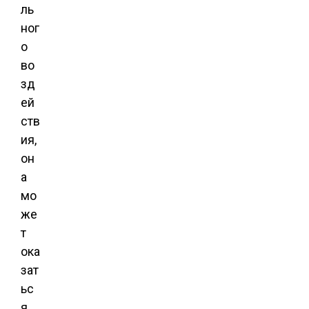
ль
ног
о
во
зд
ей
ств
ия,
он
а
мо
же
т
ока
зат
ьс
я