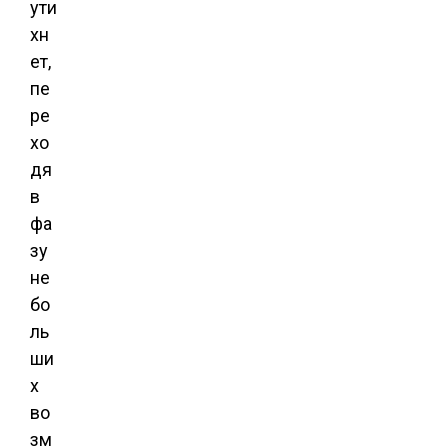
ути
хн
ет,
пе
ре
хо
дя
в
фа
зу
не
бо
ль
ши
х
во
зм