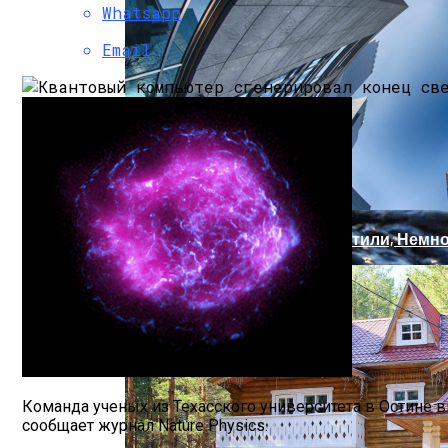
Магнитная Буря 25 Марта, Какой Силы, 
Whatsapp
Email
Архитектура: Популярные Стили, Немн
Артезианская, Минеральная, Родниковая
Команда ученых из Техасского университета в Остине
сообщает журнал Nature Physics.