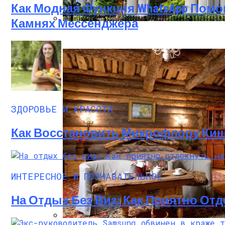
Как Модная Функция WhatsApp Пом
Камнях Мессенджера
Дом В Викторианском Стиле: История, 
ЗДОРОВЬЕ И КРАСОТА
Как Восстановить Микрофлору Киш
ИНТЕРЕСНОЕ И ПОЗНАВАТЕЛЬНОЕ
На Отдых Без Виз: Как Приятно От