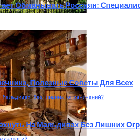
огает Обманывать Россиян: Специал
Особенности И Типы Сооружений
ечника, Полезные Советы Для Всех
дохнуть На Мальдивах Без Лишних Ог