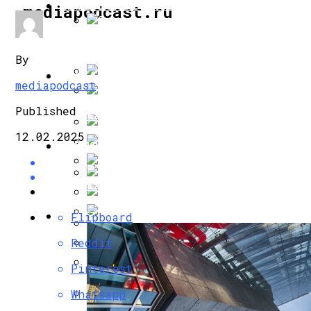
ИНТЕРЕСНОЕ И ПОЗНАВАТЕЛЬНОЕ
mediapodcast.ru
Защитные Ролеты: Конструкция, Особе
By
НАУКА И ТЕХНОЛОГИИ
mediapodcast
Грета Гервиг Стала «Женщиной Года» По
Published
Как Маск Использует Забытые Разработ
12.02.2025
ЗДОРОВЬЕ И КРАСОТА
Американскую Блоггершу Осудили За И
В Космосе Нашли Остатки Уничтоженны
Как Поддержать Иммунитет Во Время П
Президент Аргентины Понадеялся На В
АРХИТЕКТУРА И ДИЗАЙН
Flipboard
Когда Коридор Затмений В 2024 Году: Ч
Гимнастика Доктора Шишонина Против
Reddit
Предложена Генная Терапия На Основе
Ученые Раскрыли Тайну Появления Кар
Pinterest
Магнитные Бури: Прогноз На Неделю С 25
Whatsapp