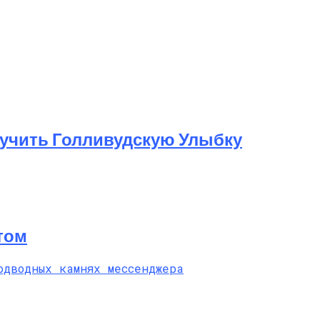
лучить Голливудскую Улыбку
том