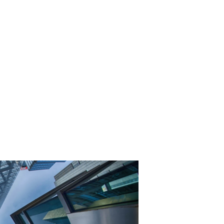
нности И Какой Вариант Лучше Выбрать
 Версии Журнала TIME
ки СССР В Своих Космических Проектах
здевательство Над Детьми
х Планет
ика Вирусных Инфекций: Советы Экспертов
стречу С Месси
то Привнесет В Вашу Жизнь Это Магическое Время?
 Высокого Давления
 Мусорной ДНК Птиц
ельской Березы: Гены Ценного Сорта
 По 31 Марта 2024 Года