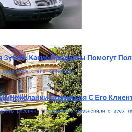
она ГАЗель: Пошаговый Гайд С Фото
 Зубов: Какие Продукты Помогут По
В Нежелании Сразиться С Его Клиен