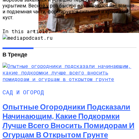
укрытием. Весной у роз быстро развиваются надземная
и подземная части, формируется сильный и красивый
куст.
In this article:
Русский Стиль: Архитектура, Интерьер
И Другие Особенности Этого
В Тренде
Направления
САД И ОГОРОД
Опытные Огородники Подсказали
Начинающим, Какие Подкормки
Лучше Всего Вносить Помидорам И
Огурцам В Открытом Грунте