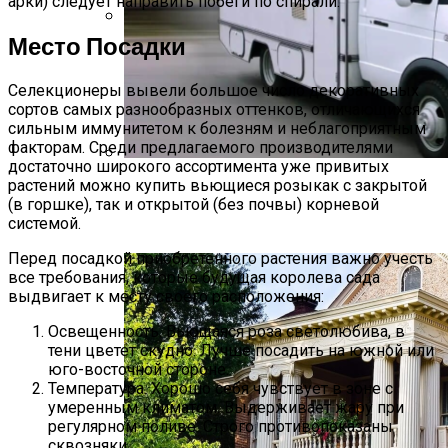
арки) следует направить побеги по спирали.
Место Посадки
Растения-Вампиры: 15 Популярных
Домашних Цветов, Которые Крадут
Ваше Здоровье День За Днем
Селекционеры вывели большое число декоративных
сортов самых разнообразных оттенков, отличающихся
сильным иммунитетом к болезням и неблагоприятным
факторам. Среди предлагаемого производителями
достаточно широкого ассортимента уже привитых
растений можно купить вьющиеся розыкак с закрытой
Дом На Колесах Своими Руками Из
(в горшке), так и открытой (без почвы) корневой
Фургона ГАЗель: Пошаговый Гайд С
системой.
Фото
Перед посадкой приобретенного растения важно учесть
все требования, которые будущая королева сада
выдвигает к месту своего расположения:
Освещенность. Вьющаяся роза светолюбива, в
тени цветет скудно. Лучше посадить на южной или
юго-восточной стороне.
Температура. Хорошо себя чувствует в зоне с
умеренным климатом. Выдерживает жару при
регулярном поливе. Строго противопоказаны
сквозняки.