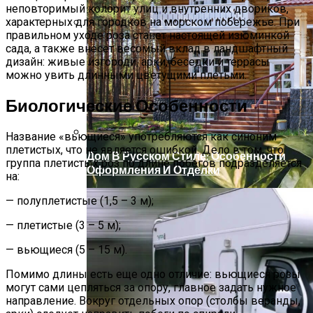
неповторимый колорит улиц и внутренних двориков,
характерных для городков на морском побережье. При
правильном уходе роза станет настоящей изюминкой
Артезианская, Минеральная,
сада, а также внесет весомый вклад в ландшафтный
Родниковая, Талая: В Чем Разница И
дизайн: живые изгороди, арки, беседки и террасы
Какую Воду Лучше Выбрать Для Питья
можно увить длинными цветущими плетьми.
Биологические Особенности
Название «вьющиеся» употребляются как синоним
плетистых, что не является ошибкой. Дело в том, что
Дом В Русском Стиле: Особенности
группа плетистых роз по длине побегов подразделяется
Оформления И Отделки
на:
— полуплетистые (1,5 – 3 м);
— плетистые (3 – 5 м);
— вьющиеся (5 – 15 м).
Помимо длины есть еще одно отличие: вьющиеся розы
могут сами цепляться за опору, главное задать нужное
направление. Вокруг отдельных опор (столбы веранды,