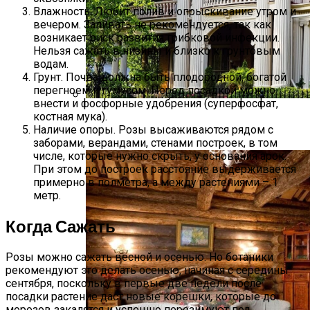
Влажность. Любит полив и опрыскивание утром и
вечером. Заливать не рекомендуется, так как
возникает риск развития грибковой инфекции.
Нельзя сажать в низины и близко к грунтовым
водам.
Грунт. Почва должна быть плодородной, богатой
перегноем и гумусом. Перед посадкой можно
внести и фосфорные удобрения (суперфосфат,
костная мука).
Дом В Викторианском Стиле: История,
Наличие опоры. Розы высаживаются рядом с
Особенности И Типы Сооружений
заборами, верандами, стенами построек, в том
числе, которые нужно скрыть, у основания арок.
При этом до построек расстояние выдерживается
примерно в полметра, а между растениями – 1
метр.
Когда Сажать
Розы можно сажать весной и осенью. Но ботаники
рекомендуют это делать осенью, начиная с середины
сентября, поскольку в первые две недели после
посадки растение даст новые корешки, которые до
морозов закалятся и успешно перезимуют под