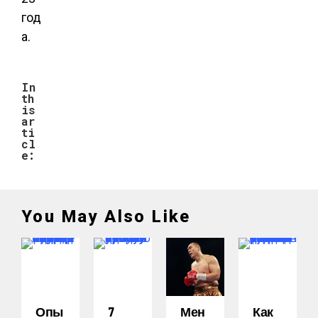
год
а.
In
th
is
ar
ti
cl
e:
You May Also Like
Опы
7
Мен
Как