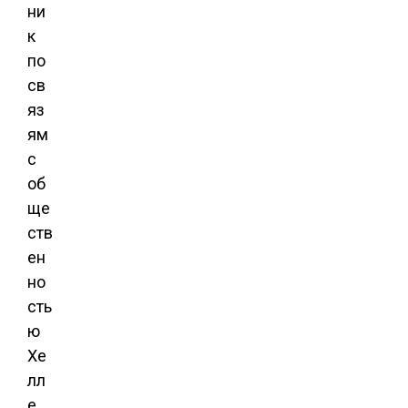
ни
к
по
св
яз
ям
с
об
ще
ств
ен
но
сть
ю
Хе
лл
е