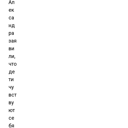
Ал
ек
са
нд
ра
зая
ви
ли,
что
де
ти
чу
вст
ву
ют
се
бя