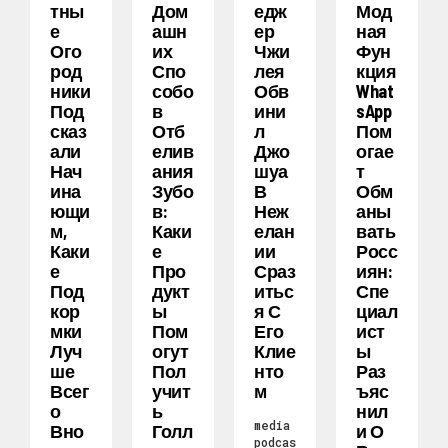
Тны
Дом
Едж
Мод
Е
Ашн
Ер
Ная
Ого
Их
Чжи
Фун
Род
Спо
Лея
Кция
Ники
Собо
Обв
What
Под
В
Ини
SApp
Сказ
Отб
Л
Пом
Али
Елив
Джо
Огае
Нач
Ания
Шуа
Т
Ина
Зубо
В
Обм
Ющи
В:
Неж
Аны
М,
Каки
Елан
Вать
Каки
Е
Ии
Росс
Е
Про
Сраз
Иян:
Под
Дукт
Итьс
Спе
Кор
Ы
Я С
Циал
Мки
Пом
Его
Ист
Луч
Огут
Клие
Ы
Ше
Пол
Нто
Раз
Всег
Учит
М
Ъяс
О
Ь
Нил
media
Вно
Голл
И О
podcas