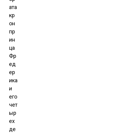
ата
кр
он
пр
ин
ца
Фр
ед
ер
ика
и
его
чет
ыр
ех
де