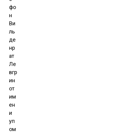
фо
н
Ви
ль
де
нр
ат
Ле
вгр
ин
от
им
ен
и
уп
ом