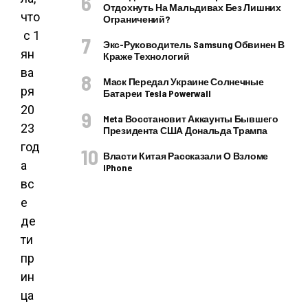
Отдохнуть На Мальдивах Без Лишних
что
Ограничений?
с 1
Экс-Руководитель Samsung Обвинен В
ян
Краже Технологий
ва
Маск Передал Украине Солнечные
ря
Батареи Tesla Powerwall
20
Meta Восстановит Аккаунты Бывшего
23
Президента США Дональда Трампа
год
Власти Китая Рассказали О Взломе
а
IPhone
вс
е
де
ти
пр
ин
ца