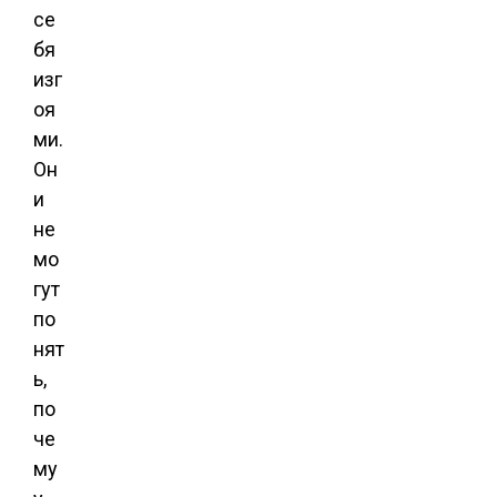
се
бя
изг
оя
ми.
Он
и
не
мо
гут
по
нят
ь,
по
че
му