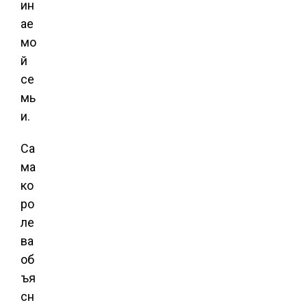
ин
ае
мо
й
се
мь
и.
Са
ма
ко
ро
ле
ва
об
ъя
сн