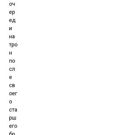
оч
ер
ед
и
на
тро
н
по
сл
е
св
оег
о
ста
рш
его
бр