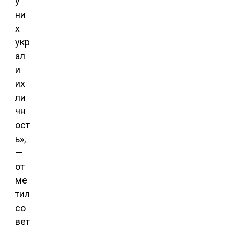
у
ни
х
укр
ал
и
их
ли
чн
ост
ь»,
—
от
ме
тил
со
вет