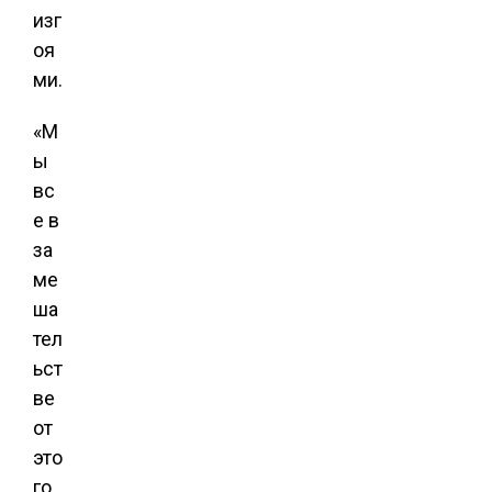
изг
оя
ми.
«М
ы
вс
е в
за
ме
ша
тел
ьст
ве
от
это
го