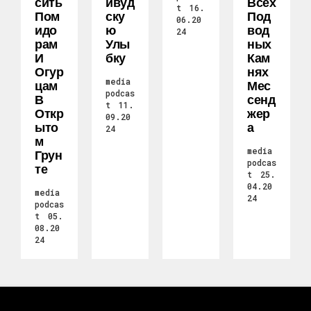
Сить
Ивуд
Всех
t
16.
Пом
Ску
Под
06.20
Идо
Ю
Вод
24
Рам
Улы
Ных
И
Бку
Кам
Огур
Нях
media
Цам
Мес
podcas
В
Сенд
t
11.
Откр
Жер
09.20
Ыто
А
24
М
media
Грун
podcas
Те
t
25.
04.20
media
24
podcas
t
05.
08.20
24