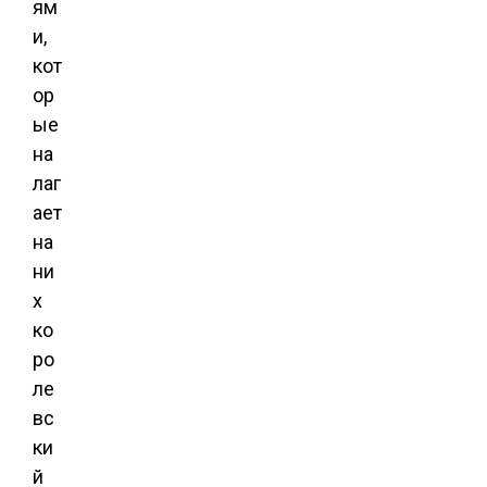
ям
и,
кот
ор
ые
на
лаг
ает
на
ни
х
ко
ро
ле
вс
ки
й