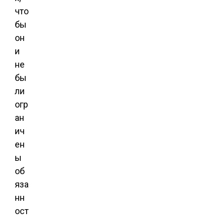
что
бы
он
и
не
бы
ли
огр
ан
ич
ен
ы
об
яза
нн
ост