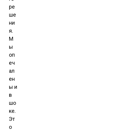
ре
ше
ни
я.
М
ы
оп
еч
ал
ен
ы и
в
шо
ке.
Эт
о