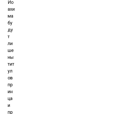
Ио
ахи
ма
бу
ду
т
ли
ше
ны
тит
ул
ов
пр
ин
ца
и
пр