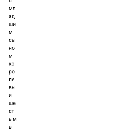
я
мл
ад
ши
м
сы
но
м
ко
ро
ле
вы
и
ше
ст
ым
в