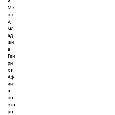
й
Ме
нл
и,
мл
ад
ши
е
Ген
ри
х и
Аф
ин
а
во
вто
ро