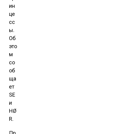
ин
це
сс
ы.
Об
это
м
со
об
ща
ет
SE
и
HØ
R.
Пр