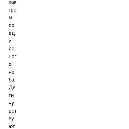
как
гро
м
ср
ед
и
яс
ног
о
не
ба.
Де
ти
чу
вст
ву
ют