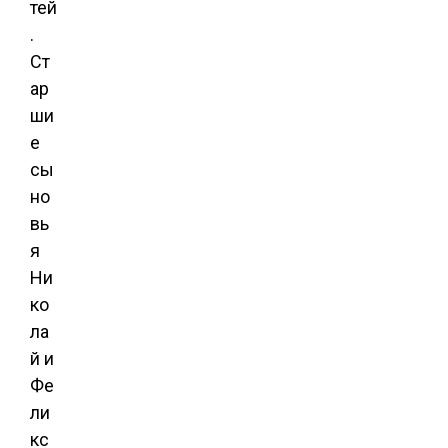
тей
.
Ст
ар
ши
е
сы
но
вь
я
Ни
ко
ла
й и
Фе
ли
кс