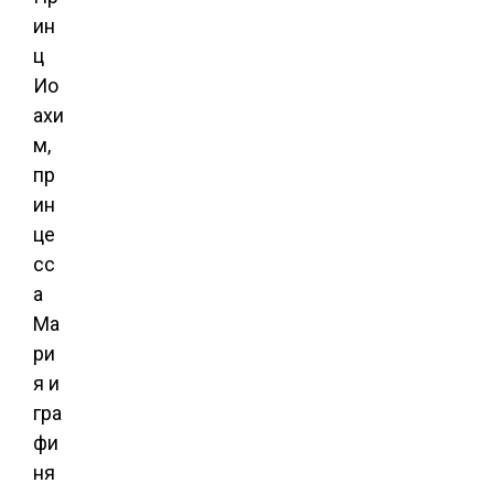
ин
ц
Ио
ахи
м,
пр
ин
це
сс
а
Ма
ри
я и
гра
фи
ня