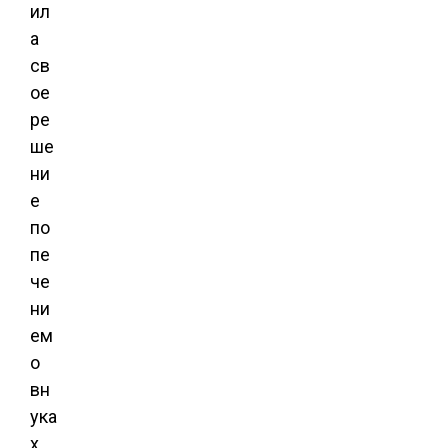
ил
а
св
ое
ре
ше
ни
е
по
пе
че
ни
ем
о
вн
ука
х,